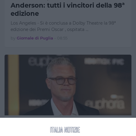
Anderson: tutti i vincitori della 98ª
edizione
Los Angeles - Si è conclusa a Dolby Theatre la 98ª
edizione dei Premi Oscar , ospitata …
by
Giornale di Puglia
-
08:55
CINEMA
Addio a Eric Dane, il Dr. Mark