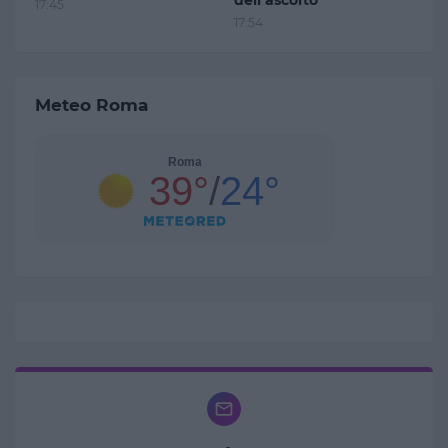
dell’ascolto'
17:45
17:54
Meteo Roma