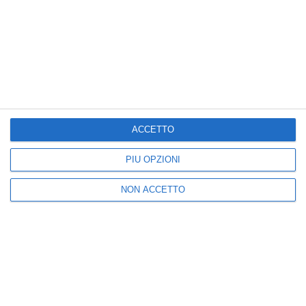
LONDRA - È morto all’età di 87 anni Terence Stamp,
uno dei volti più brillanti e glamou…
by
Giornale di Puglia
-
09:24
ACCETTO
PIÙ OPZIONI
NON ACCETTO
CINEMA
Dario Argento ricoverato a Ischia
per crisi respiratoria: “Sto bene, mi
riprendo subito”