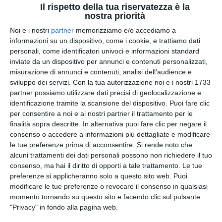
Il rispetto della tua riservatezza è la
Sloan di Grey’s Anatomy:
nostra priorità
scomparso a 53 anni dopo la
Noi e i nostri
partner
memorizziamo e/o accediamo a
battaglia contro la SLA
informazioni su un dispositivo, come i cookie, e trattiamo dati
Los Angeles - Eric William Dane, celebre per il ruolo
personali, come identificatori univoci e informazioni standard
del Dr. Mark Sloan in Grey’s Anat…
inviate da un dispositivo per annunci e contenuti personalizzati,
misurazione di annunci e contenuti, analisi dell'audience e
by
Giornale di Puglia
-
09:59
sviluppo dei servizi.
Con la tua autorizzazione noi e i nostri 1733
partner possiamo utilizzare dati precisi di geolocalizzazione e
identificazione tramite la scansione del dispositivo. Puoi fare clic
per consentire a noi e ai nostri partner il trattamento per le
finalità sopra descritte. In alternativa puoi fare clic per negare il
consenso o accedere a informazioni più dettagliate e modificare
le tue preferenze prima di acconsentire.
Si rende noto che
alcuni trattamenti dei dati personali possono non richiedere il tuo
consenso, ma hai il diritto di opporti a tale trattamento. Le tue
preferenze si applicheranno solo a questo sito web. Puoi
modificare le tue preferenze o revocare il consenso in qualsiasi
momento tornando su questo sito e facendo clic sul pulsante
"Privacy" in fondo alla pagina web.
ATTUALITA'