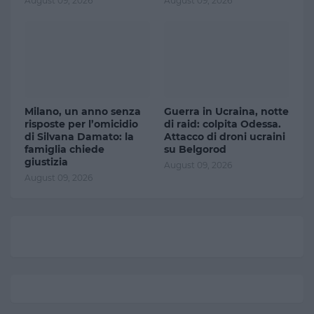
August 09, 2026
August 09, 2026
Milano, un anno senza
Guerra in Ucraina, notte
risposte per l’omicidio
di raid: colpita Odessa.
di Silvana Damato: la
Attacco di droni ucraini
famiglia chiede
su Belgorod
giustizia
August 09, 2026
August 09, 2026