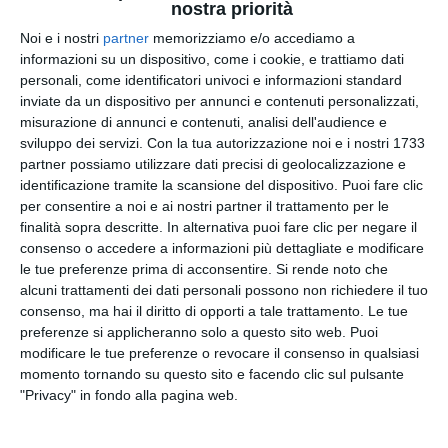
nostra priorità
ministro: giuramento al Quirinale
Noi e i nostri
partner
memorizziamo e/o accediamo a
Roma - Gianmarco Mazzi è il nuovo ministro del
informazioni su un dispositivo, come i cookie, e trattiamo dati
Turismo. L’attuale sottosegretario al Mi…
personali, come identificatori univoci e informazioni standard
by
Giornale di Puglia
-
11:13
inviate da un dispositivo per annunci e contenuti personalizzati,
misurazione di annunci e contenuti, analisi dell'audience e
sviluppo dei servizi.
Con la tua autorizzazione noi e i nostri 1733
partner possiamo utilizzare dati precisi di geolocalizzazione e
identificazione tramite la scansione del dispositivo. Puoi fare clic
per consentire a noi e ai nostri partner il trattamento per le
finalità sopra descritte. In alternativa puoi fare clic per negare il
consenso o accedere a informazioni più dettagliate e modificare
le tue preferenze prima di acconsentire.
Si rende noto che
alcuni trattamenti dei dati personali possono non richiedere il tuo
consenso, ma hai il diritto di opporti a tale trattamento. Le tue
preferenze si applicheranno solo a questo sito web. Puoi
modificare le tue preferenze o revocare il consenso in qualsiasi
momento tornando su questo sito e facendo clic sul pulsante
EVENTI
"Privacy" in fondo alla pagina web.
Lecce, inaugurata la nuova sede
SIT Property di “Lecce Selection” e