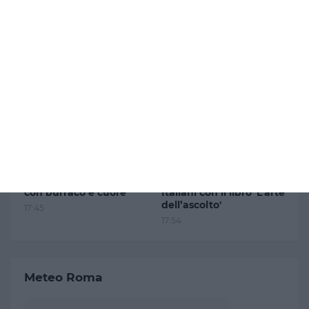
Sannio che studiava le
uomini Cie
malattie
19:00
neuromuscolari
16:13
3
4
L’Accademia Nazionale
Filippo Poletti racconta
Gioco Carte e Asigitalia:
la passione per la
socialità e solidarietà
musica dei grandi
con burraco e cuore
Italiani con il libro 'L’arte
dell’ascolto'
17:45
17:54
Meteo Roma