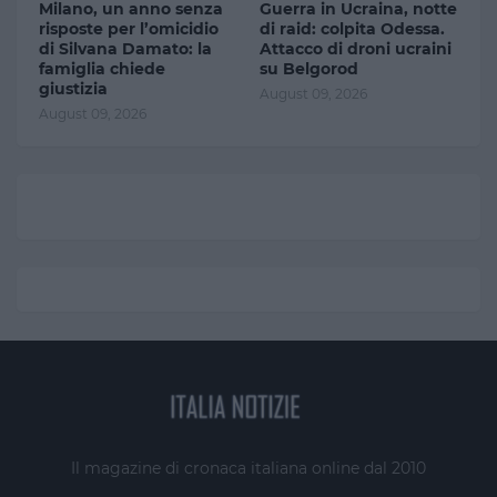
Milano, un anno senza
Guerra in Ucraina, notte
risposte per l’omicidio
di raid: colpita Odessa.
di Silvana Damato: la
Attacco di droni ucraini
famiglia chiede
su Belgorod
giustizia
August 09, 2026
August 09, 2026
Il magazine di cronaca italiana online dal 2010