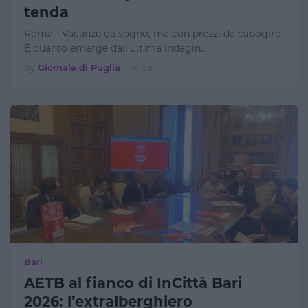
tenda
Roma - Vacanze da sogno, ma con prezzi da capogiro.
È quanto emerge dall’ultima indagin…
by
Giornale di Puglia
-
14:03
Bari
AETB al fianco di InCittà Bari
2026: l’extralberghiero