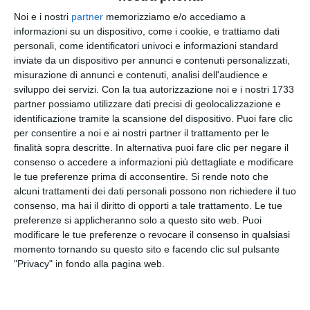
cause ancora in fase di accertamento, il 23enne
Noi e i nostri
partner
memorizziamo e/o accediamo a
informazioni su un dispositivo, come i cookie, e trattiamo dati
sarebbe improvvisamente salito sul cofano della
personali, come identificatori univoci e informazioni standard
vettura.
inviate da un dispositivo per annunci e contenuti personalizzati,
misurazione di annunci e contenuti, analisi dell'audience e
L'automobilista avrebbe proseguito la marcia per
sviluppo dei servizi.
Con la tua autorizzazione noi e i nostri 1733
alcuni metri e, durante il movimento del veicolo,
partner possiamo utilizzare dati precisi di geolocalizzazione e
Fazzolari avrebbe perso l'equilibrio, precipitando
identificazione tramite la scansione del dispositivo. Puoi fare clic
sull'asfalto. Nell'impatto avrebbe riportato un
per consentire a noi e ai nostri partner il trattamento per le
finalità sopra descritte. In alternativa puoi fare clic per negare il
gravissimo trauma cranico che si è rivelato fatale.
consenso o accedere a informazioni più dettagliate e modificare
le tue preferenze prima di acconsentire.
Si rende noto che
Immediata la richiesta di soccorso. Sul posto sono
alcuni trattamenti dei dati personali possono non richiedere il tuo
intervenuti i sanitari dell'Agenzia Regionale
consenso, ma hai il diritto di opporti a tale trattamento. Le tue
Emergenza Urgenza (AREU) con ambulanza e
preferenze si applicheranno solo a questo sito web. Puoi
automedica in codice rosso, oltre agli agenti della
modificare le tue preferenze o revocare il consenso in qualsiasi
momento tornando su questo sito e facendo clic sul pulsante
Polizia Stradale di Brescia e ai carabinieri della
"Privacy" in fondo alla pagina web.
Compagnia di Chiari. Nonostante i tentativi di
rianimazione, per il giovane non c'è stato nulla da
fare e il decesso è stato constatato direttamente