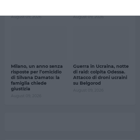
un bracciante, otto feriti
ai costi nascosti durante
in un incidente stradale
le vacanze»
August 09, 2026
August 09, 2026
Milano, un anno senza
Guerra in Ucraina, notte
risposte per l’omicidio
di raid: colpita Odessa.
di Silvana Damato: la
Attacco di droni ucraini
famiglia chiede
su Belgorod
giustizia
August 09, 2026
August 09, 2026