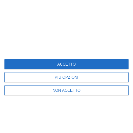
Posta un commento
ACCETTO
Nuova
Vecchia
PIÙ OPZIONI
Seguici
NON ACCETTO
25k
3k
5k
2k