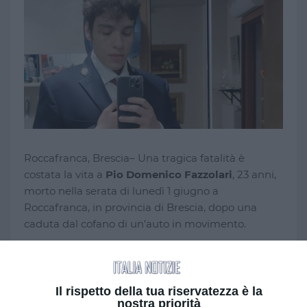
Roccafranca, Brescia– Una tragica fatalità è
costata la vita a
Pio Domenico Fazzolari
, 23 anni,
morto nella serata di lunedì 1 giugno a
Roccafranca, in provincia di Brescia, dopo una
caduta dal cofano di un'auto in movimento.
L'incidente si è verificato intorno alle 23 in via
Michelangelo. Secondo una prima ricostruzione
dei fatti, il giovane aveva trascorso la serata con un
Il rispetto della tua riservatezza è la
nostra priorità
amico che lo stava riaccompagnando a casa. Per