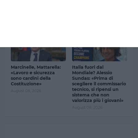
trentina di persone
un gruppo di ciclisti
coinvolte, spranghe e
dopo un diverbio: due
petardi
sono gravi
August 08, 2026
August 08, 2026
Marcinelle, Mattarella:
Italia fuori dal
«Lavoro e sicurezza
Mondiale? Alessio
sono cardini della
Sundas: «Prima di
Costituzione»
scegliere il commissario
tecnico, si ripensi un
August 08, 2026
sistema che non
valorizza più i giovani»
August 08, 2026