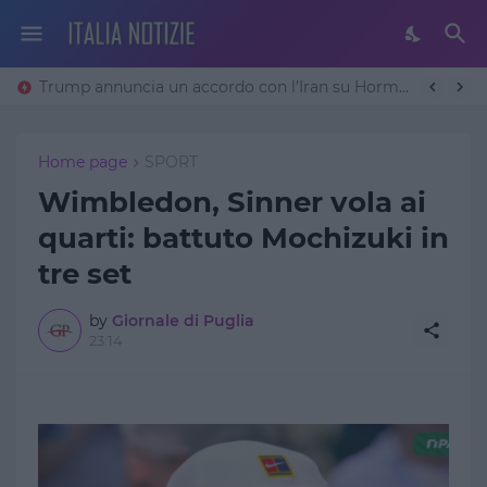
Trump annuncia un accordo con l’Iran su Hormuz: «Avremo un patto sulla denuclearizzazione». Teheran frena
Home page
SPORT
Wimbledon, Sinner vola ai
quarti: battuto Mochizuki in
tre set
by
Giornale di Puglia
23:14