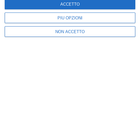
I più letti
ACCETTO
PIÙ OPZIONI
NON ACCETTO
1
2
Addio a Piera Smeriglio,
Brindisi, trans brasiliana
la ricercatrice del
finisce in reparto
Sannio che studiava le
uomini Cie
malattie
19:00
neuromuscolari
16:13
3
4
L’Accademia Nazionale
Filippo Poletti racconta
Gioco Carte e Asigitalia:
la passione per la