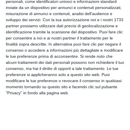
personali, come identificatori univoci e informazioni standard
l’intensità nei momenti chiave. L’avversario, pur
inviate da un dispositivo per annunci e contenuti personalizzati,
sconfitto, ha comunque offerto una prestazione
misurazione di annunci e contenuti, analisi dell'audience e
sviluppo dei servizi.
Con la tua autorizzazione noi e i nostri 1733
positiva sul Centrale.
partner possiamo utilizzare dati precisi di geolocalizzazione e
identificazione tramite la scansione del dispositivo. Puoi fare clic
Sinner tornerà in campo martedì nei quarti di
per consentire a noi e ai nostri partner il trattamento per le
finale contro il tedesco Jan-Lennard Struff, in una
finalità sopra descritte. In alternativa puoi fare clic per negare il
sfida che si preannuncia più impegnativa per
consenso o accedere a informazioni più dettagliate e modificare
ritmo e caratteristiche tecniche.
le tue preferenze prima di acconsentire.
Si rende noto che
alcuni trattamenti dei dati personali possono non richiedere il tuo
consenso, ma hai il diritto di opporti a tale trattamento. Le tue
Il torneo è trasmesso in diretta su Sky Sport e in
preferenze si applicheranno solo a questo sito web. Puoi
streaming su NOW.
modificare le tue preferenze o revocare il consenso in qualsiasi
momento tornando su questo sito e facendo clic sul pulsante
"Privacy" in fondo alla pagina web.
Tags
SPORT
Tennis
Wimbledon
Facebook