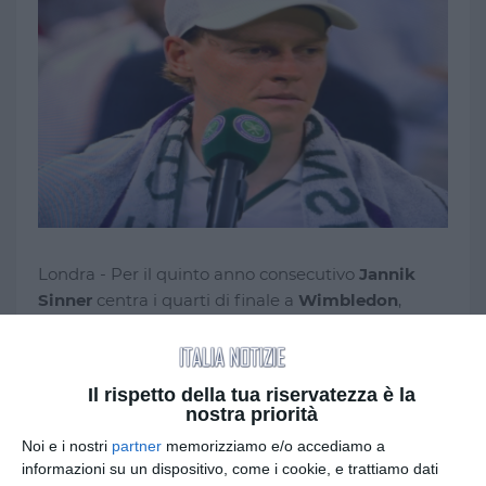
Londra - Per il quinto anno consecutivo
Jannik
Sinner
centra i quarti di finale a
Wimbledon
,
confermandosi protagonista assoluto del torneo
londinese.
Il rispetto della tua riservatezza è la
Il numero 1 del mondo ha superato in tre set il
nostra priorità
giapponese Shintaro Mochizuki con una prova
Noi e i nostri
partner
memorizziamo e/o accediamo a
solida e continua, controllando l’incontro senza
informazioni su un dispositivo, come i cookie, e trattiamo dati
particolari difficoltà ma mantenendo sempre alta