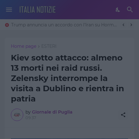
Trump annuncia un accordo con l’Iran su Hormuz: «Avremo un patto sulla denuclearizzazione». Teheran frena
Home page
ESTERI
Kiev sotto attacco: almeno
13 morti nei raid russi.
Zelensky interrompe la
visita a Dublino e rientra in
patria
by
Giornale di Puglia
09:37