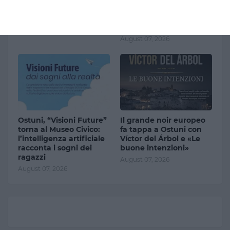
grandine dalla serata
chiede di revocare i
controlli alle frontiere
August 07, 2026
entro il 9 agosto
August 07, 2026
Ostuni, “Visioni Future”
Il grande noir europeo
torna al Museo Civico:
fa tappa a Ostuni con
l’intelligenza artificiale
Víctor del Árbol e «Le
racconta i sogni dei
buone intenzioni»
ragazzi
August 07, 2026
August 07, 2026