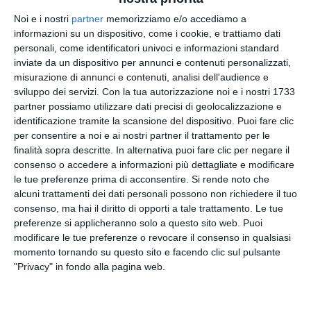
Volodymyr Zelensky a interrompere
anticipatamente la visita istituzionale a Dublino,
Noi e i nostri
partner
memorizziamo e/o accediamo a
informazioni su un dispositivo, come i cookie, e trattiamo dati
dove era impegnato in una tappa diplomatica
personali, come identificatori univoci e informazioni standard
incentrata su sostegno militare, rafforzamento
inviate da un dispositivo per annunci e contenuti personalizzati,
delle sanzioni contro Mosca e prospettive di
misurazione di annunci e contenuti, analisi dell'audience e
adesione europea per Kiev.
sviluppo dei servizi.
Con la tua autorizzazione noi e i nostri 1733
partner possiamo utilizzare dati precisi di geolocalizzazione e
Nel corso degli incontri in Irlanda, Zelensky ha
identificazione tramite la scansione del dispositivo. Puoi fare clic
rilanciato le accuse nei confronti di alcune aziende
per consentire a noi e ai nostri partner il trattamento per le
finalità sopra descritte. In alternativa puoi fare clic per negare il
europee che continuerebbero, secondo Kiev, a
consenso o accedere a informazioni più dettagliate e modificare
contribuire indirettamente alla macchina bellica
le tue preferenze prima di acconsentire.
Si rende noto che
russa. Tra queste è stato citato l’impianto irlandese
alcuni trattamenti dei dati personali possono non richiedere il tuo
Aughinish Alumina, controllato dalla società russa
consenso, ma hai il diritto di opporti a tale trattamento. Le tue
Rusal. Sul punto, il governo irlandese ha riferito
preferenze si applicheranno solo a questo sito web. Puoi
che le verifiche sono in fase avanzata e che il
modificare le tue preferenze o revocare il consenso in qualsiasi
dossier è seguito in stretto coordinamento con la
momento tornando su questo sito e facendo clic sul pulsante
"Privacy" in fondo alla pagina web.
Commissione europea.
Sul piano politico, emerge inoltre un retroscena