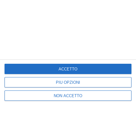
Posta un commento
ACCETTO
Nuova
Vecchia
PIÙ OPZIONI
Seguici
NON ACCETTO
25k
3k
5k
2k