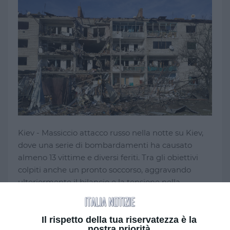
Kiev - Massiccio attacco russo nella notte su Kiev,
dove una serie di bombardamenti ha causato
almeno 13 vittime e diversi feriti. Tra gli obiettivi
colpiti anche un pronto soccorso, aggravando
ulteriormente il bilancio e la tensione nella
capitale ucraina.
La gravità della situazione ha spinto il presidente
Il rispetto della tua riservatezza è la
nostra priorità