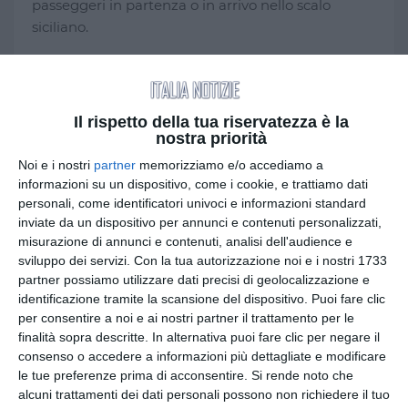
passeggeri in partenza o in arrivo nello scalo
siciliano.
Le compagnie aeree stanno informando i
viaggiatori sulle modifiche ai voli programmati,
con cancellazioni o trasferimenti verso altri
Il rispetto della tua riservatezza è la
aeroporti dell’isola, come quello di Palermo o di
nostra priorità
Trapani. Una situazione che rischia di creare
Noi e i nostri
partner
memorizziamo e/o accediamo a
ulteriori difficoltà per chi deve raggiungere la
informazioni su un dispositivo, come i cookie, e trattiamo dati
destinazione finale prevista.
personali, come identificatori univoci e informazioni standard
inviate da un dispositivo per annunci e contenuti personalizzati,
misurazione di annunci e contenuti, analisi dell'audience e
Secondo quanto stabilito dal Regolamento (CE) n.
sviluppo dei servizi.
Con la tua autorizzazione noi e i nostri 1733
261/2004, trattandosi di una circostanza
partner possiamo utilizzare dati precisi di geolocalizzazione e
straordinaria non imputabile al vettore aereo, il
identificazione tramite la scansione del dispositivo. Puoi fare clic
passeggero non ha diritto alla compensazione
per consentire a noi e ai nostri partner il trattamento per le
pecuniaria prevista in caso di cancellazioni o
finalità sopra descritte. In alternativa puoi fare clic per negare il
ritardi, ma può comunque ottenere il rimborso
consenso o accedere a informazioni più dettagliate e modificare
le tue preferenze prima di acconsentire.
Si rende noto che
delle spese extra sostenute qualora la compagnia
alcuni trattamenti dei dati personali possono non richiedere il tuo
non abbia garantito adeguata assistenza.