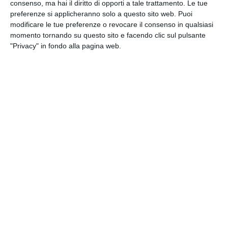
consenso, ma hai il diritto di opporti a tale trattamento. Le tue
preferenze si applicheranno solo a questo sito web. Puoi
Cosa può fare il passeggero
modificare le tue preferenze o revocare il consenso in qualsiasi
momento tornando su questo sito e facendo clic sul pulsante
Il viaggiatore che riceve una comunicazione di
"Privacy" in fondo alla pagina web.
cancellazione o modifica del volo può decidere di
non accettare la riprotezione proposta dalla
compagnia, soprattutto nel caso in cui il nuovo
volo sia previsto in una data successiva rispetto alle
proprie esigenze.
In questa situazione è possibile acquistare un
nuovo biglietto, anche con un’altra compagnia
aerea e da uno scalo differente, per poi
raggiungere Catania con mezzi pubblici o taxi. È
però fondamentale conservare tutta la
documentazione relativa alle spese sostenute:
prenotazione originale del volo, ricevute, fatture e
scontrini relativi ai nuovi biglietti e agli