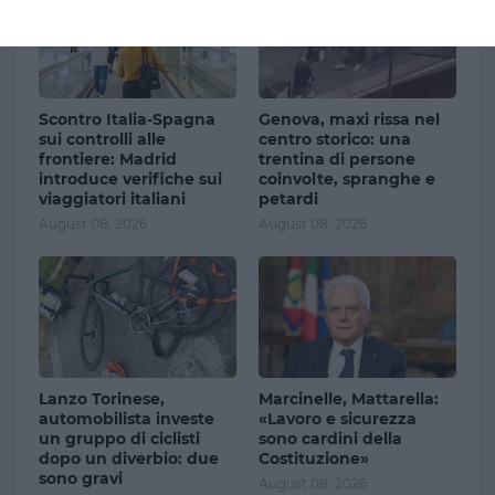
Scontro Italia-Spagna
Genova, maxi rissa nel
sui controlli alle
centro storico: una
frontiere: Madrid
trentina di persone
introduce verifiche sui
coinvolte, spranghe e
viaggiatori italiani
petardi
August 08, 2026
August 08, 2026
Lanzo Torinese,
Marcinelle, Mattarella:
automobilista investe
«Lavoro e sicurezza
un gruppo di ciclisti
sono cardini della
dopo un diverbio: due
Costituzione»
sono gravi
August 08, 2026