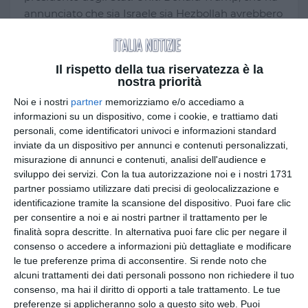
annunciato che sia Israele sia Hezbollah avrebbero
accettato di sospendere gli attacchi. Secondo il
leader americano, inoltre, un’intesa con l’Iran per
l’estensione della tregua e per la riapertura dello
Il rispetto della tua riservatezza è la
Stretto di Hormuz potrebbe essere raggiunta già
nostra priorità
nel corso della prossima settimana.
Noi e i nostri
partner
memorizziamo e/o accediamo a
informazioni su un dispositivo, come i cookie, e trattiamo dati
Nonostante le dichiarazioni concilianti, la
personali, come identificatori univoci e informazioni standard
situazione sul terreno continua però a essere
inviate da un dispositivo per annunci e contenuti personalizzati,
misurazione di annunci e contenuti, analisi dell'audience e
caratterizzata da forte instabilità. Nella notte,
sviluppo dei servizi.
Con la tua autorizzazione noi e i nostri 1731
infatti, le Forze di Difesa Israeliane (Idf) hanno
partner possiamo utilizzare dati precisi di geolocalizzazione e
dichiarato di aver intercettato almeno due
identificazione tramite la scansione del dispositivo. Puoi fare clic
proiettili provenienti dal Libano, episodio che
per consentire a noi e ai nostri partner il trattamento per le
evidenzia la fragilità degli equilibri raggiunti nelle
finalità sopra descritte. In alternativa puoi fare clic per negare il
ultime ore.
consenso o accedere a informazioni più dettagliate e modificare
le tue preferenze prima di acconsentire.
Si rende noto che
alcuni trattamenti dei dati personali possono non richiedere il tuo
A contribuire all’escalation erano state le
consenso, ma hai il diritto di opporti a tale trattamento. Le tue
dichiarazioni del primo ministro israeliano
preferenze si applicheranno solo a questo sito web. Puoi