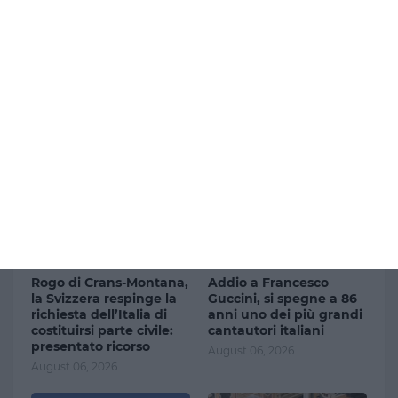
Ultimi articoli
Rogo di Crans-Montana,
Addio a Francesco
la Svizzera respinge la
Guccini, si spegne a 86
richiesta dell’Italia di
anni uno dei più grandi
costituirsi parte civile:
cantautori italiani
presentato ricorso
August 06, 2026
August 06, 2026