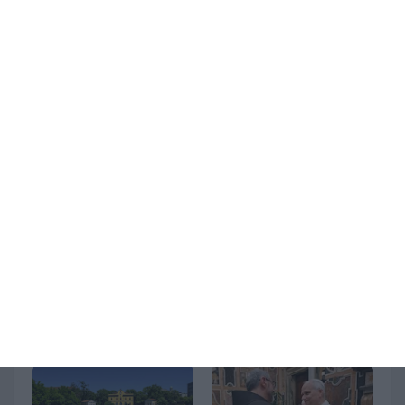
Ultimi articoli
Rogo di Crans-Montana,
Addio a Francesco
la Svizzera respinge la
Guccini, si spegne a 86
richiesta dell’Italia di
anni uno dei più grandi
costituirsi parte civile:
cantautori italiani
presentato ricorso
August 06, 2026
August 06, 2026