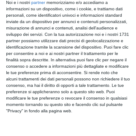
Noi e i nostri
partner
memorizziamo e/o accediamo a
Fares Bouzidi, che era alla guida del mezzo
informazioni su un dispositivo, come i cookie, e trattiamo dati
coinvolto nei fatti avvenuti tra
via Ripamonti e via
personali, come identificatori univoci e informazioni standard
Quaranta
, ha affermato di essere dispiaciuto per
inviate da un dispositivo per annunci e contenuti personalizzati,
misurazione di annunci e contenuti, analisi dell'audience e
quanto accaduto e di non aver fermato il veicolo
sviluppo dei servizi.
Con la tua autorizzazione noi e i nostri 1731
durante l’inseguimento. In aula ha dichiarato:
partner possiamo utilizzare dati precisi di geolocalizzazione e
“Sono dispiaciuto di non essermi fermato, se
identificazione tramite la scansione del dispositivo. Puoi fare clic
potessi tornare indietro non lo rifarei. Sono
per consentire a noi e ai nostri partner il trattamento per le
dispiaciuto per il mio amico Ramy, ma non è colpa
finalità sopra descritte. In alternativa puoi fare clic per negare il
mia se è morto”.
consenso o accedere a informazioni più dettagliate e modificare
le tue preferenze prima di acconsentire.
Si rende noto che
alcuni trattamenti dei dati personali possono non richiedere il tuo
Il giovane ha inoltre ribadito la propria posizione
consenso, ma hai il diritto di opporti a tale trattamento. Le tue
rispetto alle accuse di resistenza a pubblico
preferenze si applicheranno solo a questo sito web. Puoi
ufficiale, sostenendo di non ritenersi responsabile
modificare le tue preferenze o revocare il consenso in qualsiasi
dell’esito dell’evento e richiamando, nel suo
momento tornando su questo sito e facendo clic sul pulsante
intervento, il tema delle responsabilità nel
"Privacy" in fondo alla pagina web.
contesto dell’inseguimento.
Nel corso dell’udienza ha anche espresso la