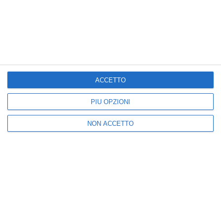
Nuova
Vecchia
Seguici
ACCETTO
PIÙ OPZIONI
25k
3k
5k
2k
NON ACCETTO
I più letti
1
2