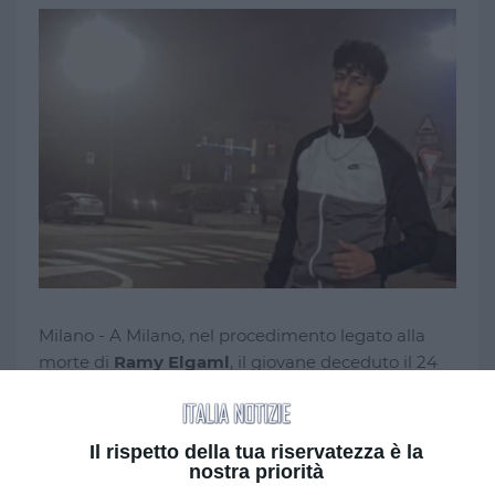
Milano - A Milano, nel procedimento legato alla
morte di
Ramy Elgaml
, il giovane deceduto il 24
novembre 2024 al termine di un inseguimento dei
carabinieri, è arrivata oggi una nuova
dichiarazione dell’imputato alla guida dello
Il rispetto della tua riservatezza è la
scooter.
nostra priorità