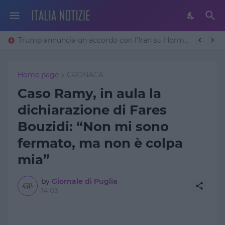
Trump annuncia un accordo con l’Iran su Hormuz: «Avremo un patto sulla denuclearizzazione». Teheran frena
Home page
CRONACA
Caso Ramy, in aula la
dichiarazione di Fares
Bouzidi: “Non mi sono
fermato, ma non è colpa
mia”
by
Giornale di Puglia
14:03