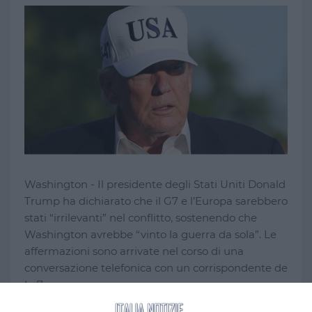
Washington - Il presidente degli Stati Uniti Donald
Trump ha dichiarato che il G7 e l’Europa sarebbero
stati “irrilevanti” nel conflitto, sostenendo che
Washington avrebbe “vinto la guerra da sola”. Le
affermazioni sono arrivate nel corso di una
conversazione telefonica con un corrispondente de
La7.