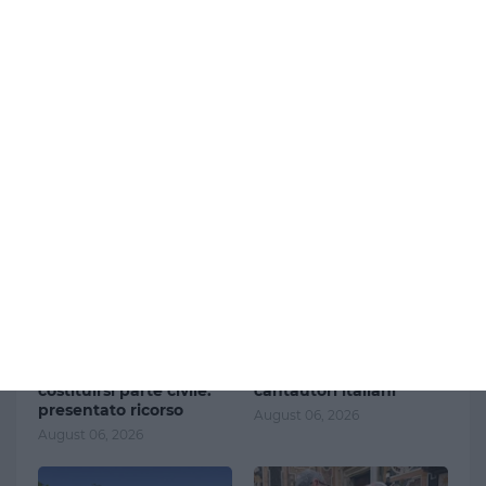
Ultimi articoli
Rogo di Crans-Montana,
Addio a Francesco
la Svizzera respinge la
Guccini, si spegne a 86
richiesta dell’Italia di
anni uno dei più grandi
costituirsi parte civile:
cantautori italiani
presentato ricorso
August 06, 2026
August 06, 2026