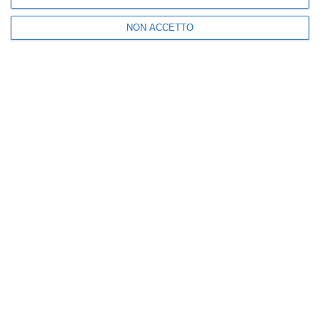
NON ACCETTO
Nuova
Vecchia
Seguici
25k
3k
5k
2k
I più letti