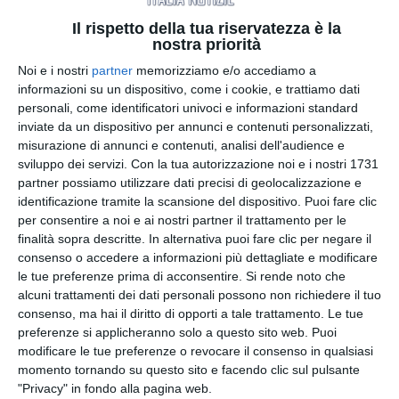
Le parole del presidente americano si inseriscono
Il rispetto della tua riservatezza è la
in una fase diplomatica estremamente delicata,
nostra priorità
segnata dall’annuncio di un possibile accordo con
Noi e i nostri
partner
memorizziamo e/o accediamo a
l’Iran. Nelle ultime ore Trump ha infatti riferito di
informazioni su un dispositivo, come i cookie, e trattiamo dati
aver ottenuto il via libera di Teheran all’intesa e di
personali, come identificatori univoci e informazioni standard
aver annullato i raid militari previsti.
inviate da un dispositivo per annunci e contenuti personalizzati,
misurazione di annunci e contenuti, analisi dell'audience e
Secondo quanto dichiarato dallo stesso presidente,
sviluppo dei servizi.
Con la tua autorizzazione noi e i nostri 1731
l’accordo potrebbe essere firmato “molto presto”,
partner possiamo utilizzare dati precisi di geolocalizzazione e
forse già nel fine settimana in Europa, con la
identificazione tramite la scansione del dispositivo. Puoi fare clic
per consentire a noi e ai nostri partner il trattamento per le
partecipazione del vicepresidente JD Vance in
finalità sopra descritte. In alternativa puoi fare clic per negare il
rappresentanza americana. Trump ha inoltre
consenso o accedere a informazioni più dettagliate e modificare
affermato di aver avuto colloqui con il premier
le tue preferenze prima di acconsentire.
Si rende noto che
israeliano Benjamin Netanyahu e altri leader
alcuni trattamenti dei dati personali possono non richiedere il tuo
internazionali coinvolti nella crisi.
consenso, ma hai il diritto di opporti a tale trattamento. Le tue
preferenze si applicheranno solo a questo sito web. Puoi
modificare le tue preferenze o revocare il consenso in qualsiasi
Tra i punti centrali dell’intesa vi sarebbe anche la
momento tornando su questo sito e facendo clic sul pulsante
possibile riapertura dello Stretto di Hormuz,
"Privacy" in fondo alla pagina web.
mentre il blocco navale iraniano resterebbe