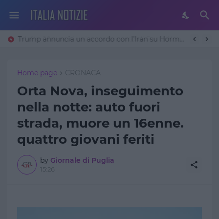
Trump annuncia un accordo con l’Iran su Hormuz: «Avremo un patto sulla denuclearizzazione». Teheran frena
Home page
CRONACA
Orta Nova, inseguimento
nella notte: auto fuori
strada, muore un 16enne.
quattro giovani feriti
by
Giornale di Puglia
15:26