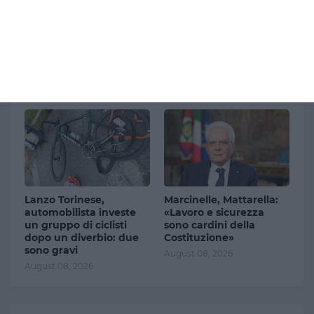
Scontro Italia-Spagna
Genova, maxi rissa nel
sui controlli alle
centro storico: una
frontiere: Madrid
trentina di persone
introduce verifiche sui
coinvolte, spranghe e
viaggiatori italiani
petardi
August 08, 2026
August 08, 2026
Lanzo Torinese,
Marcinelle, Mattarella:
automobilista investe
«Lavoro e sicurezza
un gruppo di ciclisti
sono cardini della
dopo un diverbio: due
Costituzione»
sono gravi
August 08, 2026
August 08, 2026