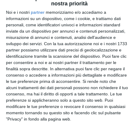
nostra priorità
Noi e i nostri
partner
memorizziamo e/o accediamo a
Orta Nova, 31/05/2026
– Tragico incidente
informazioni su un dispositivo, come i cookie, e trattiamo dati
stradale nella notte lungo la strada provinciale 80,
personali, come identificatori univoci e informazioni standard
dove un’auto con a bordo cinque ragazzi è finita
inviate da un dispositivo per annunci e contenuti personalizzati,
fuori strada dopo un inseguimento con i
misurazione di annunci e contenuti, analisi dell'audience e
sviluppo dei servizi.
Con la tua autorizzazione noi e i nostri 1733
Carabinieri.
partner possiamo utilizzare dati precisi di geolocalizzazione e
identificazione tramite la scansione del dispositivo. Puoi fare clic
Secondo una prima ricostruzione, il veicolo
per consentire a noi e ai nostri partner il trattamento per le
avrebbe tentato di evitare un posto di controllo
finalità sopra descritte. In alternativa puoi fare clic per negare il
delle forze dell’ordine dandosi alla fuga. Durante
consenso o accedere a informazioni più dettagliate e modificare
l’inseguimento, l’auto è uscita di strada in curva
le tue preferenze prima di acconsentire.
Si rende noto che
alcuni trattamenti dei dati personali possono non richiedere il tuo
schiantandosi contro un guardrail.
consenso, ma hai il diritto di opporti a tale trattamento. Le tue
preferenze si applicheranno solo a questo sito web. Puoi
Nell’impatto ha perso la vita un ragazzo di 16 anni,
modificare le tue preferenze o revocare il consenso in qualsiasi
identificato come Andrea Procaccino, che si
momento tornando su questo sito e facendo clic sul pulsante
trovava sul sedile posteriore. Altri quattro giovani,
"Privacy" in fondo alla pagina web.
di età compresa tra i 14 e i 17 anni, sono rimasti
feriti.