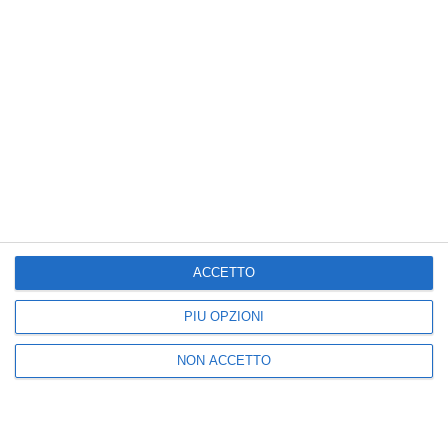
dichiarazioni spontanee
giugno nel lago di Vico
August 04, 2026
August 04, 2026
Posta un commento
ACCETTO
Nuova
Vecchia
PIÙ OPZIONI
Seguici
NON ACCETTO
25k
3k
5k
2k