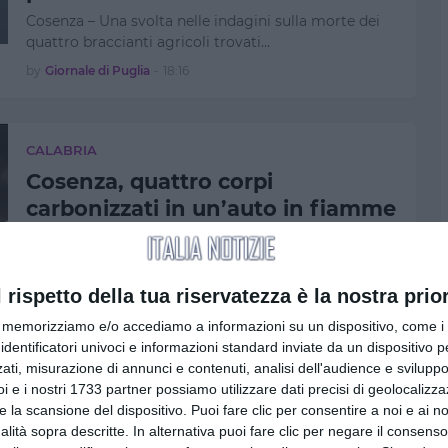
Cosenza – Una svolta nelle indagini sulla morte dei
quattro braccianti agricoli trovati…
by
Giornale di Puglia
-
18:16
CALABRIA
Cosenza, quattro corpi
carbonizzati in un’auto in fiamme
ad Amendolara: ipotesi omicidio
Cosenza - Quattro corpi carbonizzati sono stati
rinvenuti all’interno di un’automobile …
l rispetto della tua riservatezza è la nostra prior
by
Giornale di Puglia
-
18:21
memorizziamo e/o accediamo a informazioni su un dispositivo, come i c
identificatori univoci e informazioni standard inviate da un dispositivo 
ati, misurazione di annunci e contenuti, analisi dell'audience e sviluppo 
i e i nostri 1733 partner possiamo utilizzare dati precisi di geolocalizz
CALABRIA
e la scansione del dispositivo. Puoi fare clic per consentire a noi e ai nos
Comunali 24-25 maggio, il quadro
nalità sopra descritte. In alternativa puoi fare clic per negare il consen