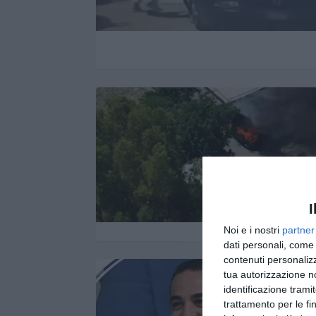
I
Noi e i nostri
partner
dati personali, come 
contenuti personalizz
tua autorizzazione no
identificazione tramit
trattamento per le fi