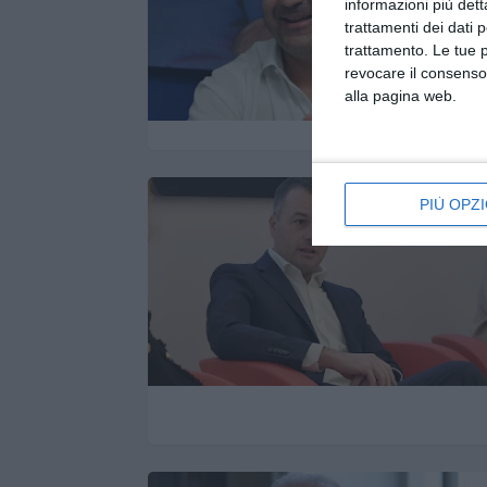
informazioni più dett
trattamenti dei dati 
trattamento. Le tue 
revocare il consenso
alla pagina web.
PIÙ OPZI