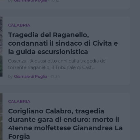
by
Giornale di Puglia
-
10:12
CALABRIA
Tragedia del Raganello,
condannati il sindaco di Civita e
la guida escursionistica
Cosenza - A quasi otto anni dalla tragedia del
torrente Raganello, il Tribunale di Cast…
by
Giornale di Puglia
-
17:34
CALABRIA
Corigliano Calabro, tragedia
durante gara di enduro: morto il
41enne molfettese Gianandrea La
Forgia