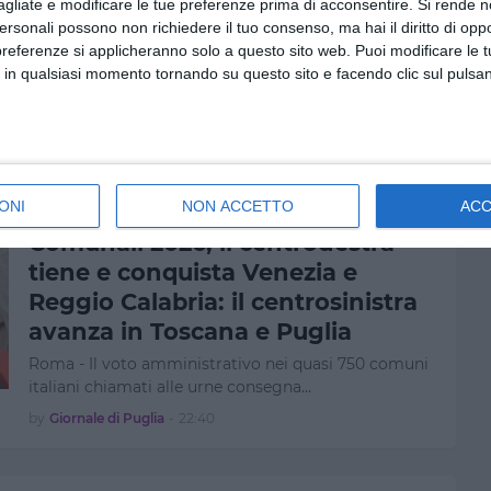
definitivo: tra conferme,
agliate e modificare le tue preferenze prima di acconsentire.
Si rende n
personali possono non richiedere il tuo consenso, ma hai il diritto di oppo
ballottaggi e affluenza in calo
preferenze si applicheranno solo a questo sito web. Puoi modificare le 
Roma - All’indomani delle elezioni amministrative
 in qualsiasi momento tornando su questo sito e facendo clic sul pulsan
del 24 e 25 maggio si delinea il quad…
by
Giornale di Puglia
-
09:54
ONI
NON ACCETTO
AC
CALABRIA
Comunali 2026, il centrodestra
tiene e conquista Venezia e
Reggio Calabria: il centrosinistra
avanza in Toscana e Puglia
Roma - Il voto amministrativo nei quasi 750 comuni
italiani chiamati alle urne consegna…
by
Giornale di Puglia
-
22:40