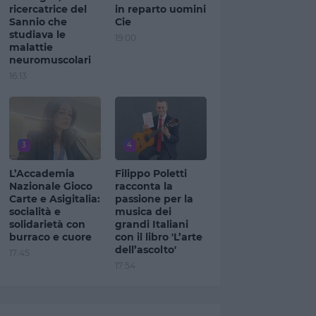
ricercatrice del
in reparto uomini
Sannio che
Cie
studiava le
19:00
malattie
neuromuscolari
16:13
3
4
L’Accademia
Filippo Poletti
Nazionale Gioco
racconta la
Carte e Asigitalia:
passione per la
socialità e
musica dei
solidarietà con
grandi Italiani
burraco e cuore
con il libro 'L’arte
dell’ascolto'
17:45
17:54