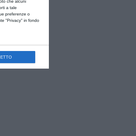
oto che alcuni
rti a tale
tue preferenze o
te "Privacy" in fondo
CETTO