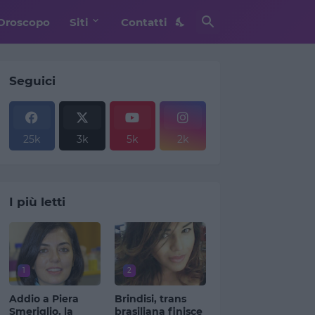
Oroscopo
Siti
Contatti
Seguici
25k
3k
5k
2k
I più letti
1
2
Addio a Piera
Brindisi, trans
Smeriglio, la
brasiliana finisce