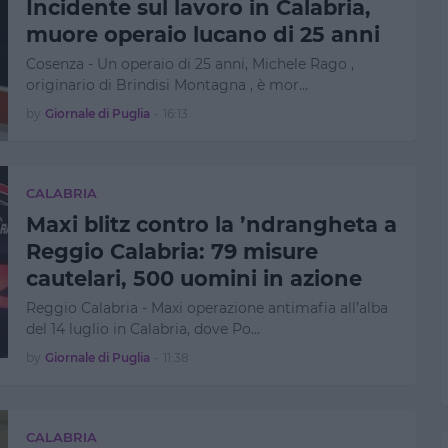
Incidente sul lavoro in Calabria,
muore operaio lucano di 25 anni
Cosenza - Un operaio di 25 anni, Michele Rago ,
originario di Brindisi Montagna , è mor…
by
Giornale di Puglia
-
16:13
CALABRIA
Maxi blitz contro la ’ndrangheta a
Reggio Calabria: 79 misure
cautelari, 500 uomini in azione
Reggio Calabria - Maxi operazione antimafia all’alba
del 14 luglio in Calabria, dove Po…
by
Giornale di Puglia
-
11:38
CALABRIA