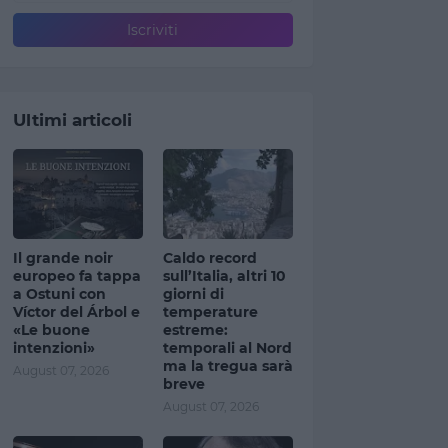
Ultimi articoli
Il grande noir
Caldo record
europeo fa tappa
sull’Italia, altri 10
a Ostuni con
giorni di
Víctor del Árbol e
temperature
«Le buone
estreme:
intenzioni»
temporali al Nord
ma la tregua sarà
August 07, 2026
breve
August 07, 2026