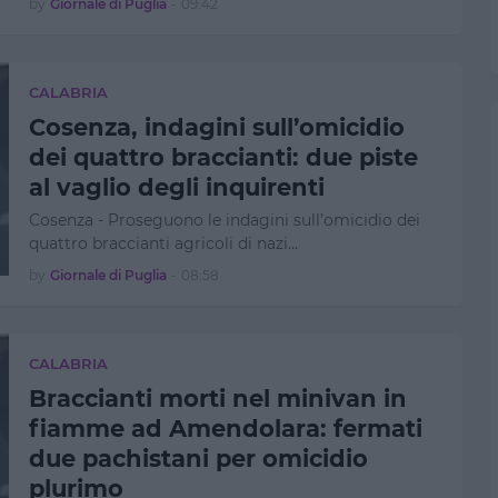
by
Giornale di Puglia
-
09:42
CALABRIA
Cosenza, indagini sull’omicidio
dei quattro braccianti: due piste
al vaglio degli inquirenti
Cosenza - Proseguono le indagini sull’omicidio dei
quattro braccianti agricoli di nazi…
by
Giornale di Puglia
-
08:58
CALABRIA
Braccianti morti nel minivan in
fiamme ad Amendolara: fermati
due pachistani per omicidio
plurimo