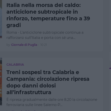
Italia nella morsa del caldo:
anticiclone subtropicale in
rinforzo, temperature fino a 39
gradi
Roma - L’anticiclone subtropicale continua a
rafforzarsi sull’Italia e porta con sé una…
by
Giornale di Puglia
-
10:21
CALABRIA
Treni sospesi tra Calabria e
Campania: circolazione ripresa
dopo danni dolosi
all’infrastruttura
È ripresa gradualmente dalle ore 8.20 la circolazione
ferroviaria sulle linee Salerno-P…