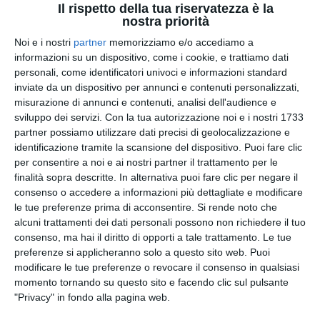
Il rispetto della tua riservatezza è la
Tomas Machac in tre set (6-1, 6-7, 6-3) …
nostra priorità
by
Giornale di Puglia
-
16:19
Noi e i nostri
partner
memorizziamo e/o accediamo a
informazioni su un dispositivo, come i cookie, e trattiamo dati
personali, come identificatori univoci e informazioni standard
inviate da un dispositivo per annunci e contenuti personalizzati,
misurazione di annunci e contenuti, analisi dell'audience e
sviluppo dei servizi.
Con la tua autorizzazione noi e i nostri 1733
partner possiamo utilizzare dati precisi di geolocalizzazione e
identificazione tramite la scansione del dispositivo. Puoi fare clic
per consentire a noi e ai nostri partner il trattamento per le
finalità sopra descritte. In alternativa puoi fare clic per negare il
consenso o accedere a informazioni più dettagliate e modificare
le tue preferenze prima di acconsentire.
Si rende noto che
alcuni trattamenti dei dati personali possono non richiedere il tuo
Atp
consenso, ma hai il diritto di opporti a tale trattamento. Le tue
Indian Wells: Sinner vola in
preferenze si applicheranno solo a questo sito web. Puoi
modificare le tue preferenze o revocare il consenso in qualsiasi
semifinale, battuto Tien 6-1 6-2
momento tornando su questo sito e facendo clic sul pulsante
Indian Wells - Tutto facile per Jannik Sinner, che si
"Privacy" in fondo alla pagina web.
qualifica per la semifinale a Ind…