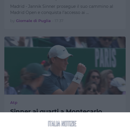
Madrid - Jannik Sinner prosegue il suo cammino al
Madrid Open e conquista l’accesso ai …
by
Giornale di Puglia
-
17:37
Atp
Sinner ai quarti a Montecarlo
dopo la vittoria su Machac
MONTE-CARLO - Jannik Sinner ha battuto il ceco