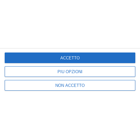
racconta a Speciale Tg1: dubbi,…
by
Giornale di Puglia
-
21:58
ACCETTO
PIÙ OPZIONI
NON ACCETTO
Atp
Montecarlo, Musetti in semifinale:
battuto Tsitsipas in rimonta
lore_musetti Ig Alcaraz, De Minaur e Davidovich
Fokina completano il quadro dei semifin…