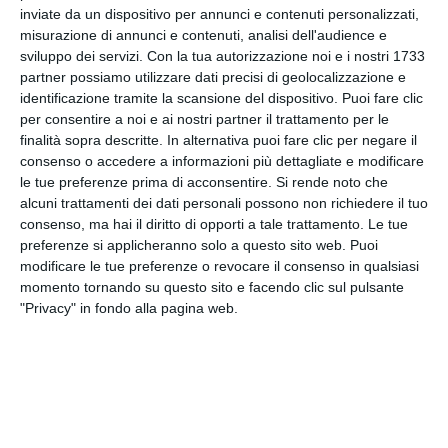
inviate da un dispositivo per annunci e contenuti personalizzati,
misurazione di annunci e contenuti, analisi dell'audience e
Nel terzo set il numero due del mondo ha ritrovato
sviluppo dei servizi.
Con la tua autorizzazione noi e i nostri 1733
solidità, riuscendo a piazzare il break decisivo e
partner possiamo utilizzare dati precisi di geolocalizzazione e
chiudendo l’incontro, nonostante un break medico
identificazione tramite la scansione del dispositivo. Puoi fare clic
richiesto da entrambi i giocatori durante la
per consentire a noi e ai nostri partner il trattamento per le
frazione.
finalità sopra descritte. In alternativa puoi fare clic per negare il
consenso o accedere a informazioni più dettagliate e modificare
le tue preferenze prima di acconsentire.
Si rende noto che
Ai quarti di finale Sinner affronterà il canadese
alcuni trattamenti dei dati personali possono non richiedere il tuo
Félix Auger-Aliassime.
consenso, ma hai il diritto di opporti a tale trattamento. Le tue
preferenze si applicheranno solo a questo sito web. Puoi
Al termine della partita, il tennista italiano ha
modificare le tue preferenze o revocare il consenso in qualsiasi
riconosciuto le difficoltà fisiche del match,
momento tornando su questo sito e facendo clic sul pulsante
sottolineando però la capacità di gestire il
"Privacy" in fondo alla pagina web.
momento negativo e portare a casa la vittoria.
Tags
Atp
SPORT
Tennis