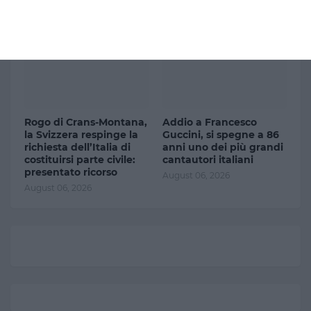
August 07, 2026
Rogo di Crans-Montana,
Addio a Francesco
la Svizzera respinge la
Guccini, si spegne a 86
richiesta dell’Italia di
anni uno dei più grandi
costituirsi parte civile:
cantautori italiani
presentato ricorso
August 06, 2026
August 06, 2026