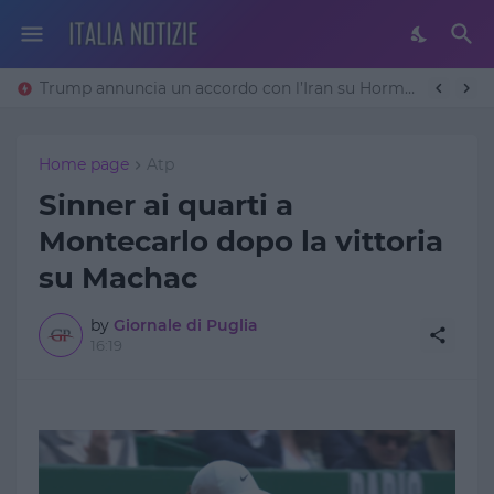
Trump annuncia un accordo con l’Iran su Hormuz: «Avremo un patto sulla denuclearizzazione». Teheran frena
Home page
Atp
Sinner ai quarti a
Montecarlo dopo la vittoria
su Machac
by
Giornale di Puglia
16:19