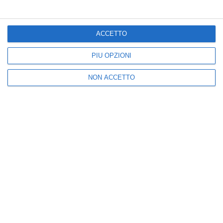
Treni sospesi tra
Addio a Piera Smeriglio,
Calabria e Campania:
la ricercatrice del
circolazione ripresa
Sannio che studiava le
ACCETTO
dopo danni dolosi
malattie
all’infrastruttura
neuromuscolari
PIÙ OPZIONI
July 09, 2026
July 07, 2026
NON ACCETTO
Posta un commento
Nuova
Vecchia
Seguici