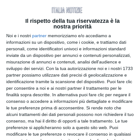
stato lasciato all’interno dell’addome un paio di
forbici chirurgiche.
Il rispetto della tua riservatezza è la
nostra priorità
L’intervento iniziale è stato eseguito il 25 ottobre
Noi e i nostri
partner
memorizziamo e/o accediamo a
2025 in una clinica privata del capoluogo
informazioni su un dispositivo, come i cookie, e trattiamo dati
partenopeo. Dopo la dimissione, la donna ha
personali, come identificatori univoci e informazioni standard
iniziato ad accusare dolori intensi, malori e
inviate da un dispositivo per annunci e contenuti personalizzati,
svenimenti, sintomi inizialmente attribuiti a
misurazione di annunci e contenuti, analisi dell'audience e
normali effetti post-operatori.
sviluppo dei servizi.
Con la tua autorizzazione noi e i nostri 1733
partner possiamo utilizzare dati precisi di geolocalizzazione e
identificazione tramite la scansione del dispositivo. Puoi fare clic
I sintomi e la diagnosi tardiva
per consentire a noi e ai nostri partner il trattamento per le
finalità sopra descritte. In alternativa puoi fare clic per negare il
Nonostante le ripetute segnalazioni, la paziente
consenso o accedere a informazioni più dettagliate e modificare
sarebbe stata trattata con terapia antibiotica per
le tue preferenze prima di acconsentire.
Si rende noto che
una sospetta infezione. Le sue condizioni, però,
alcuni trattamenti dei dati personali possono non richiedere il tuo
non sono migliorate fino a quando, il 7 maggio,
consenso, ma hai il diritto di opporti a tale trattamento. Le tue
una TAC eseguita in un centro diagnostico di
preferenze si applicheranno solo a questo sito web. Puoi
modificare le tue preferenze o revocare il consenso in qualsiasi
Napoli ha evidenziato la presenza di un corpo