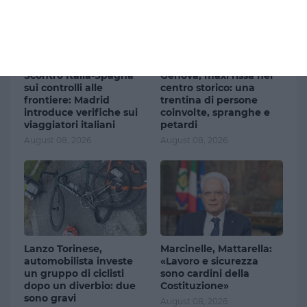
Scontro Italia-Spagna
Genova, maxi rissa nel
sui controlli alle
centro storico: una
frontiere: Madrid
trentina di persone
introduce verifiche sui
coinvolte, spranghe e
viaggiatori italiani
petardi
August 08, 2026
August 08, 2026
Lanzo Torinese,
Marcinelle, Mattarella:
automobilista investe
«Lavoro e sicurezza
un gruppo di ciclisti
sono cardini della
dopo un diverbio: due
Costituzione»
sono gravi
August 08, 2026