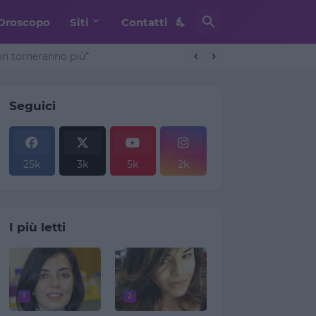
Oroscopo
Siti
Contatti
non torneranno più”
Seguici
25k
3k
5k
2k
I più letti
1
2