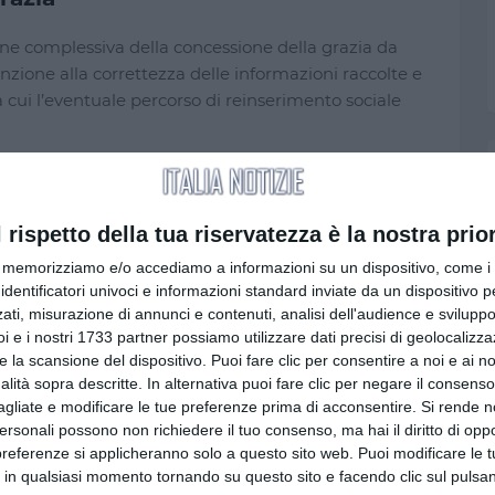
zione complessiva della concessione della grazia da
enzione alla correttezza delle informazioni raccolte e
tra cui l’eventuale percorso di reinserimento sociale
nerale di Milano attende il completamento del quadro
efinitiva sull’eventuale conferma o revisione del
l rispetto della tua riservatezza è la nostra prior
memorizziamo e/o accediamo a informazioni su un dispositivo, come i c
identificatori univoci e informazioni standard inviate da un dispositivo 
ati, misurazione di annunci e contenuti, analisi dell'audience e sviluppo 
riguardano anche aspetti amministrativi e personali
i e i nostri 1733 partner possiamo utilizzare dati precisi di geolocalizz
e la scansione del dispositivo. Puoi fare clic per consentire a noi e ai nos
iera, tra cui la regolarità di alcune procedure e la
nalità sopra descritte. In alternativa puoi fare clic per negare il consen
o.
agliate e modificare le tue preferenze prima di acconsentire.
Si rende n
personali possono non richiedere il tuo consenso, ma hai il diritto di oppo
no elementi “ostativi” rispetto alla concessione del
preferenze si applicheranno solo a questo sito web. Puoi modificare le 
o di reinserimento dichiarato.
 in qualsiasi momento tornando su questo sito e facendo clic sul pulsan