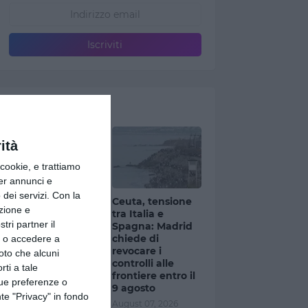
Ultimi articoli
ità
ookie, e trattiamo
per annunci e
dei servizi.
Con la
Milano, allerta
Ceuta, tensione
azione e
gialla per
tra Italia e
tri partner il
temporali: rischio
Spagna: Madrid
grandine dalla
chiede di
so o accedere a
serata
revocare i
oto che alcuni
controlli alle
August 07, 2026
rti a tale
frontiere entro il
tue preferenze o
9 agosto
te "Privacy" in fondo
August 07, 2026