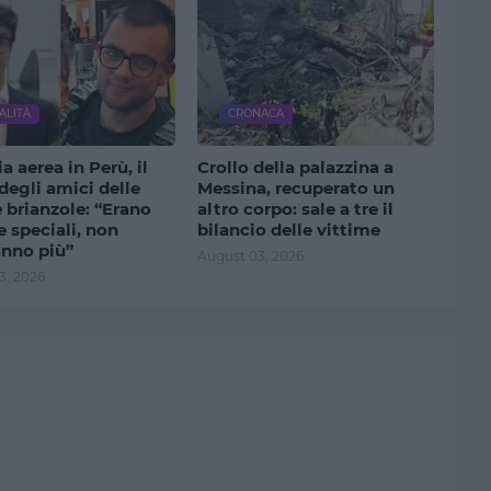
ALITÀ
CRONACA
a aerea in Perù, il
Crollo della palazzina a
degli amici delle
Messina, recuperato un
 brianzole: “Erano
altro corpo: sale a tre il
 speciali, non
bilancio delle vittime
anno più”
August 03, 2026
3, 2026