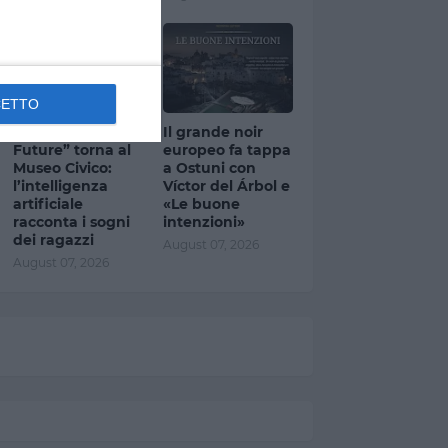
CETTO
Ostuni, “Visioni
Il grande noir
Future” torna al
europeo fa tappa
Museo Civico:
a Ostuni con
l’intelligenza
Víctor del Árbol e
artificiale
«Le buone
racconta i sogni
intenzioni»
dei ragazzi
August 07, 2026
August 07, 2026