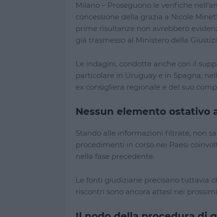
Milano – Proseguono le verifiche nell’am
concessione della grazia a Nicole Minetti
prime risultanze non avrebbero evidenzi
già trasmesso al Ministero della Giustizi
Le indagini, condotte anche con il suppor
particolare in Uruguay e in Spagna, nel
ex consigliera regionale e del suo com
Nessun elemento ostativo
Stando alle informazioni filtrate, non 
procedimenti in corso nei Paesi coinvolt
nella fase precedente.
Le fonti giudiziarie precisano tuttavia c
riscontri sono ancora attesi nei prossimi
Il nodo della procedura di g