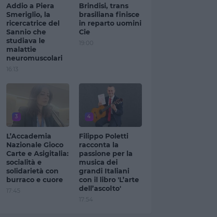
Addio a Piera
Brindisi, trans
Smeriglio, la
brasiliana finisce
ricercatrice del
in reparto uomini
Sannio che
Cie
studiava le
19:00
malattie
neuromuscolari
16:13
3
4
L’Accademia
Filippo Poletti
Nazionale Gioco
racconta la
Carte e Asigitalia:
passione per la
socialità e
musica dei
solidarietà con
grandi Italiani
burraco e cuore
con il libro 'L’arte
dell’ascolto'
17:45
17:54