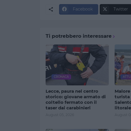
Facebook
Twitter
Ti potrebbero interessare
CRONACA
ATTU
Lecce, paura nel centro
Malore
storico: giovane armato di
turista
coltello fermato con il
Salento
taser dai carabinieri
litoral
August 05, 2026
August 0