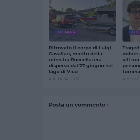
ATTUALITÀ
ATTU
Ritrovato il corpo di Luigi
Tragedi
Cavallari, marito della
dolore 
ministra Roccella: era
vittime
disperso dal 27 giugno nel
persone
lago di Vico
torner
August 04, 2026
August 0
Posta un commento