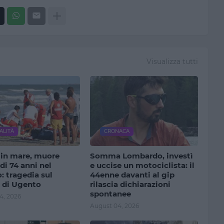
Visualizza tutti
ALITÀ
CRONACA
 in mare, muore
Somma Lombardo, investì
 di 74 anni nel
e uccise un motociclista: il
: tragedia sul
44enne davanti al gip
e di Ugento
rilascia dichiarazioni
spontanee
4, 2026
August 04, 2026