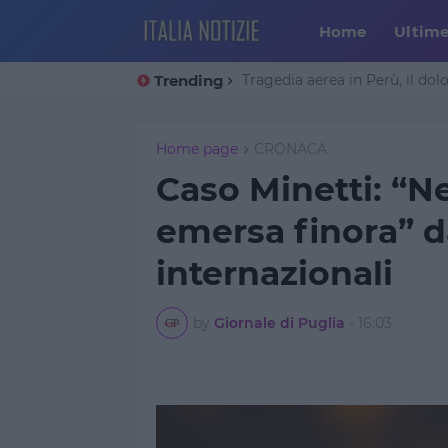
Home
Ultim
Trending
Tragedia aerea in Perù, il dol
Home page
CRONACA
Caso Minetti: “
emersa finora” d
internazionali
by
Giornale di Puglia
-
16:03