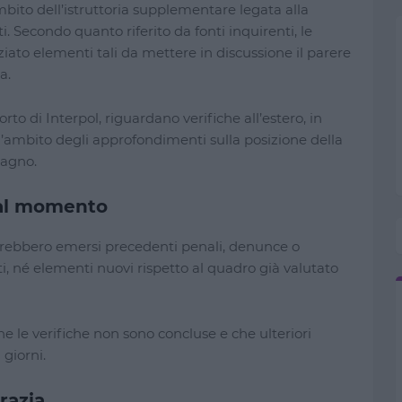
bito dell’istruttoria supplementare legata alla
. Secondo quanto riferito da fonti inquirenti, le
ato elementi tali da mettere in discussione il parere
a.
to di Interpol, riguardano verifiche all’estero, in
l’ambito degli approfondimenti sulla posizione della
pagno.
 al momento
sarebbero emersi precedenti penali, denunce o
i, né elementi nuovi rispetto al quadro già valutato
he le verifiche non sono concluse e che ulteriori
 giorni.
razia