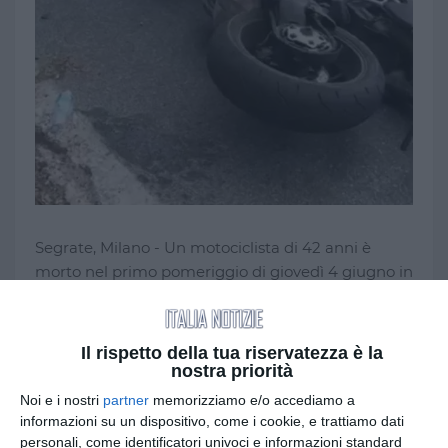
Segrate, Milano - Un motociclista di 42 anni è
morto nel primo pomeriggio di giovedì 4 giugno in
un incidente stradale avvenuto a Segrate,
nell’hinterland milanese.
Il rispetto della tua riservatezza è la
Lo scontro è avvenuto intorno alle 13.30 in via
nostra priorità
Rivoltana, nella zona di Novegro (Linate), dove la
Noi e i nostri
partner
memorizziamo e/o accediamo a
moto su cui viaggiava l’uomo si è collisionata con
informazioni su un dispositivo, come i cookie, e trattiamo dati
un’auto per cause ancora in corso di
personali, come identificatori univoci e informazioni standard