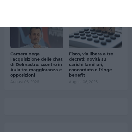
della religione”
August 06, 2026
Camera nega
Fisco, via libera a tre
l’acquisizione delle chat
decreti: novità su
di Delmastro: scontro in
carichi familiari,
Aula tra maggioranza e
concordato e fringe
opposizioni
benefit
August 06, 2026
August 06, 2026