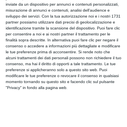
accertamento.
inviate da un dispositivo per annunci e contenuti personalizzati,
misurazione di annunci e contenuti, analisi dell'audience e
sviluppo dei servizi.
Con la tua autorizzazione noi e i nostri 1731
L’impatto si è rivelato particolarmente violento. Sul
partner possiamo utilizzare dati precisi di geolocalizzazione e
posto sono intervenuti i soccorritori del 118, con
identificazione tramite la scansione del dispositivo. Puoi fare clic
un’ambulanza e l’elisoccorso attivati in codice
per consentire a noi e ai nostri partner il trattamento per le
rosso, ma per il centauro non c’è stato nulla da
finalità sopra descritte. In alternativa puoi fare clic per negare il
fare: il decesso è stato constatato sul luogo
consenso o accedere a informazioni più dettagliate e modificare
le tue preferenze prima di acconsentire.
Si rende noto che
dell’incidente.
alcuni trattamenti dei dati personali possono non richiedere il tuo
consenso, ma hai il diritto di opporti a tale trattamento. Le tue
La polizia locale è intervenuta per effettuare i
preferenze si applicheranno solo a questo sito web. Puoi
rilievi e ricostruire con precisione la dinamica dello
modificare le tue preferenze o revocare il consenso in qualsiasi
scontro, oltre a stabilire eventuali responsabilità.
momento tornando su questo sito e facendo clic sul pulsante
"Privacy" in fondo alla pagina web.
Tags
CRONACA
LOMBARDIA
Facebook