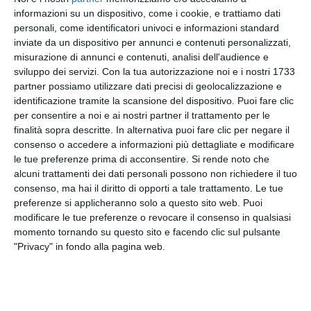
informazioni su un dispositivo, come i cookie, e trattiamo dati
personali, come identificatori univoci e informazioni standard
Secondo la ricostruzione contenuta negli atti degli
inviate da un dispositivo per annunci e contenuti personalizzati,
inquirenti, Sempio avrebbe agito “per motivi
misurazione di annunci e contenuti, analisi dell'audience e
abietti”, riconducibili a un presunto rifiuto di un
sviluppo dei servizi.
Con la tua autorizzazione noi e i nostri 1733
approccio sessuale da parte della vittima. Tra le
partner possiamo utilizzare dati precisi di geolocalizzazione e
aggravanti contestate figurerebbe anche la
identificazione tramite la scansione del dispositivo. Puoi fare clic
crudeltà, legata alla dinamica e al numero delle
per consentire a noi e ai nostri partner il trattamento per le
lesioni riscontrate sul corpo della giovane, tra cui
finalità sopra descritte. In alternativa puoi fare clic per negare il
consenso o accedere a informazioni più dettagliate e modificare
numerose ferite alla testa e al volto.
le tue preferenze prima di acconsentire.
Si rende noto che
alcuni trattamenti dei dati personali possono non richiedere il tuo
Gli investigatori ipotizzano che, dopo una prima
consenso, ma hai il diritto di opporti a tale trattamento. Le tue
colluttazione, la vittima sia stata colpita più volte e
preferenze si applicheranno solo a questo sito web. Puoi
fatta cadere a terra, fino a perdere i sensi. In base a
modificare le tue preferenze o revocare il consenso in qualsiasi
questa ricostruzione, sarebbe poi stata trascinata
momento tornando su questo sito e facendo clic sul pulsante
verso le scale che conducono alla cantina e
"Privacy" in fondo alla pagina web.
ulteriormente colpita, in una dinamica ritenuta
dagli inquirenti compatibile con l’aggravante della
crudeltà.