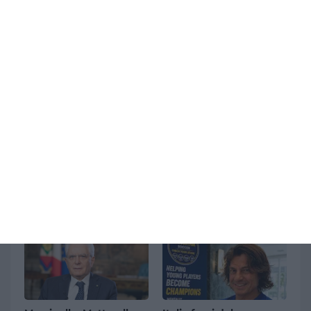
Ultimi articoli
Genova, maxi rissa nel
Lanzo Torinese,
centro storico: una
automobilista investe
trentina di persone
un gruppo di ciclisti
coinvolte, spranghe e
dopo un diverbio: due
petardi
sono gravi
August 08, 2026
August 08, 2026