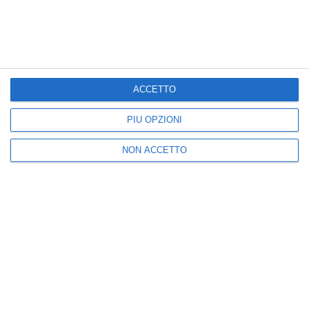
CRONACA
ATTUALITÀ
ACCETTO
Somma Lombardo,
Ritrovato il corpo di
investì e uccise un
Luigi Cavallari, marito
PIÙ OPZIONI
motociclista: il 44enne
della ministra Roccella:
davanti al gip rilascia
era disperso dal 27
dichiarazioni spontanee
giugno nel lago di Vico
NON ACCETTO
August 04, 2026
August 04, 2026
Posta un commento