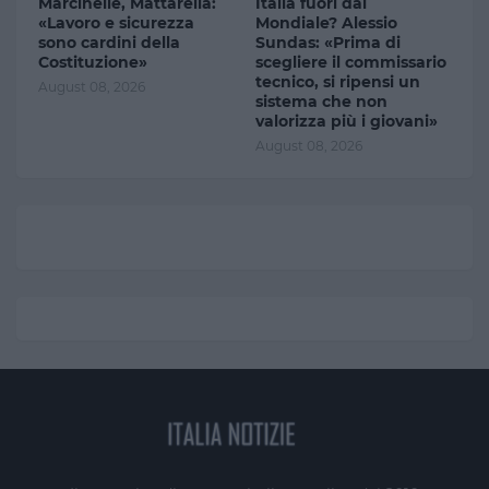
Marcinelle, Mattarella:
Italia fuori dal
«Lavoro e sicurezza
Mondiale? Alessio
sono cardini della
Sundas: «Prima di
Costituzione»
scegliere il commissario
tecnico, si ripensi un
August 08, 2026
sistema che non
valorizza più i giovani»
August 08, 2026