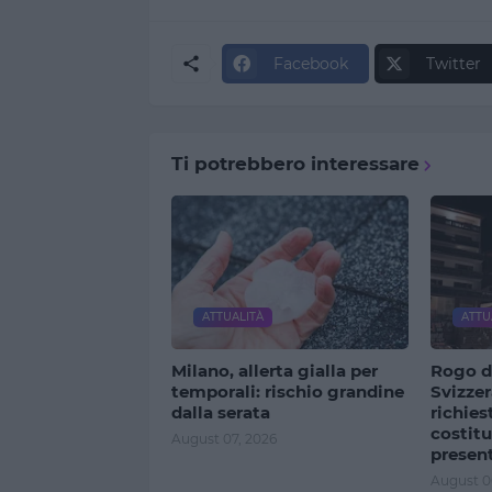
Facebook
Twitter
Ti potrebbero interessare
ATTUALITÀ
ATTU
Milano, allerta gialla per
Rogo d
temporali: rischio grandine
Svizzer
dalla serata
richiest
costitui
August 07, 2026
present
August 0