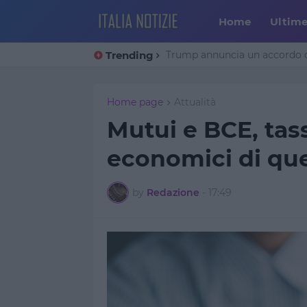
Home
Ultim
Trending
Trump annuncia un accordo co
Home page
Attualità
Mutui e BCE, tass
economici di quel
by
Redazione
-
17:49