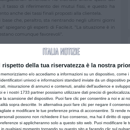
S, il tasso di riferimento dei mutui fissi, e questo ha
o anche dei tassi finali proposti alla clientela.
 base che, peraltro, sta rientrando negli ultimi giorni
" spiegano gli esperti di Facile.it. "La situazione è in
restano comunque favorevoli".
 si riduce sempre di più
di un mutuo, quale tasso dovrebbe scegliere? Il fisso,
l rispetto della tua riservatezza è la nostra prior
ra il più conveniente; guardando alle migliori offerte
memorizziamo e/o accediamo a informazioni su un dispositivo, come i c
da un Tan del 2,76% corrispondente ad una rata di 582
identificatori univoci e informazioni standard inviate da un dispositivo 
% ed una rata di 596 euro.
ati, misurazione di annunci e contenuti, analisi dell'audience e sviluppo 
e: l’Euribor è sceso al di sotto dell’IRS, pertanto, non
i e i nostri 1733 partner possiamo utilizzare dati precisi di geolocalizz
re gli spread applicati ai finanziamenti variabili,
e la scansione del dispositivo. Puoi fare clic per consentire a noi e ai nos
 competitiva.
nalità sopra descritte. In alternativa puoi fare clic per negare il consen
 tassi variabili offerti alla clientela diventino più
agliate e modificare le tue preferenze prima di acconsentire.
Si rende n
personali possono non richiedere il tuo consenso, ma hai il diritto di oppo
ndo ad essere a tutti gli effetti un’alternativa papabile
preferenze si applicheranno solo a questo sito web. Puoi modificare le 
li esperti di Facile.it "Importante ricordare che non
 in qualsiasi momento tornando su questo sito e facendo clic sul pulsan