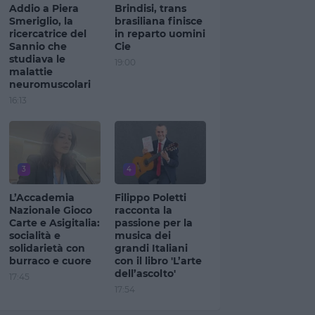
Addio a Piera
Brindisi, trans
Smeriglio, la
brasiliana finisce
ricercatrice del
in reparto uomini
Sannio che
Cie
studiava le
19:00
malattie
neuromuscolari
16:13
3
4
L’Accademia
Filippo Poletti
Nazionale Gioco
racconta la
Carte e Asigitalia:
passione per la
socialità e
musica dei
solidarietà con
grandi Italiani
burraco e cuore
con il libro 'L’arte
dell’ascolto'
17:45
17:54