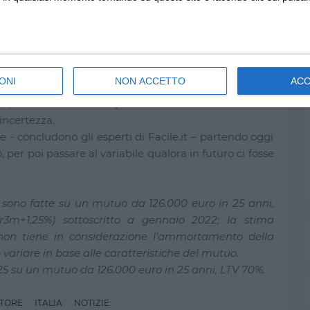
re rispetto all’altra; la scelta sulla tipologia di tasso
ementi, quali, ad esempio, le caratteristiche del
opensione al rischio di ciascuno".
partire da una rata più bassa e garantirsi stabilità per
tare sul variabile, invece, significa scommettere che
ONI
NON ACCETTO
AC
ntenersi al di sotto di quella fissa portando ad un
ò, vuole anche dire esporsi alle variazioni di mercato
incertezza.
e - concludono gli esperti di Facile.it – partendo oggi
 per poi passare al variabile qualora in futuro ci fosse
it sono fatte su un mutuo da 126.000 euro in 25 anni,
r3m+1,25%) sottoscritto a gennaio 2022; la stima
 non tiene in considerazione l’ammortamento della
ariare in base alle caratteristiche del mutuo.
2025 su un mutuo da 126.000 euro in 25 anni, LTV 70%.
TORE
ITALIA
NOTIZIE