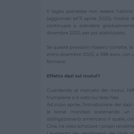
Il taglio potrebbe non essere l’ultim
(aggiornati all’11 aprile 2025), l’indic
continuare a scendere gradualmente
dicembre 2025, per poi stabilizzarsi.
Se queste previsioni fossero corrette, 
entro dicembre 2025, a 598 euro, con un
fermarsi.
Effetto dazi sui mutui?
Guardando al mercato dei mutui, l’eff
trumpiane si è visto sui tassi fissi.
Ad inizio aprile, l’introduzione dei dazi 
le borse mondiali scatenando un 
obbligazionario americano il quale, co
Cina, ha visto schizzare i propri rendime
L’aumento dei rendimenti dei titoli o