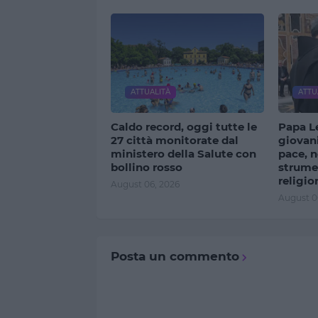
ATTUALITÀ
ATTU
Caldo record, oggi tutte le
Papa Le
27 città monitorate dal
giovani
ministero della Salute con
pace, n
bollino rosso
strumen
religio
August 06, 2026
August 0
Posta un commento