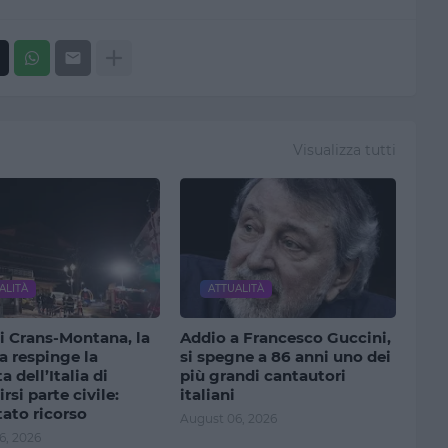
Visualizza tutti
ALITÀ
ATTUALITÀ
i Crans-Montana, la
Addio a Francesco Guccini,
a respinge la
si spegne a 86 anni uno dei
a dell’Italia di
più grandi cantautori
rsi parte civile:
italiani
ato ricorso
August 06, 2026
6, 2026