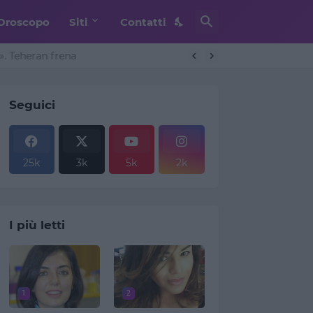
Oroscopo
Siti
Contatti
. Teheran frena
Seguici
25k
3k
5k
2k
I più letti
1
2