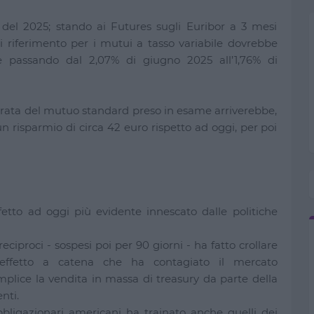
o del 2025; stando ai Futures sugli Euribor a 3 mesi
e di riferimento per i mutui a tasso variabile dovrebbe
 passando dal 2,07% di giugno 2025 all’1,76% di
la rata del mutuo standard preso in esame arriverebbe,
 risparmio di circa 42 euro rispetto ad oggi, per poi
etto ad oggi più evidente innescato dalle politiche
reciproci - sospesi poi per 90 giorni - ha fatto crollare
effetto a catena che ha contagiato il mercato
mplice la vendita in massa di treasury da parte della
nti.
bbligazionari americani ha trainato anche quelli dei