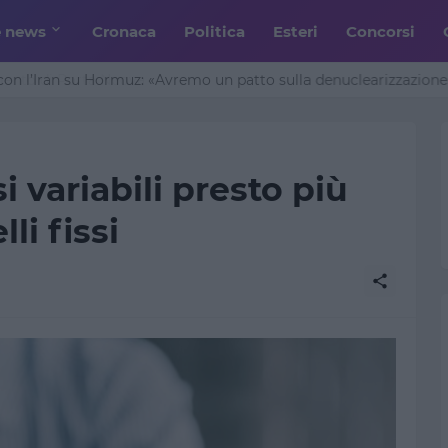
e news
Cronaca
Politica
Esteri
Concorsi
n l’Iran su Hormuz: «Avremo un patto sulla denuclearizzazione»
i variabili presto più
li fissi