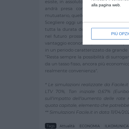
esiste, in assoluto, una soluzione miglio
alla pagina web.
andrà presa considerando diversi el
mutuatario, quelle dell’immobile e la pr
Scegliere oggi un tasso fisso significa 
tutta la durata del finanziamento, pun
PIÙ OPZI
nel futuro prossimo la rata possa ma
vantaggio economico; d’altro canto, per
in un periodo caratterizzato da grande 
"Resta sempre la possibilità di surrogar
da un tasso fisso, ancora più economico,
realmente convenienza".
* Le simulazioni realizzate da Facile.
LTV 70%, Tan iniziale 0,67% (Euribo
sull’impatto dell’aumento delle rate
quota capitale, elemento che potrebbe v
** Simulazioni Facile.it in data 11/04/
Tags
Attualità
ECONOMIA
ILKOMUNICA