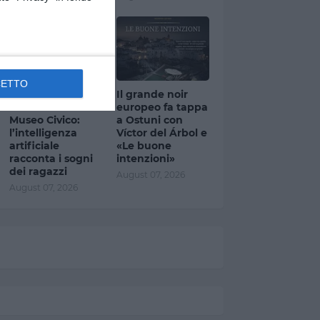
CETTO
Ostuni, “Visioni
Il grande noir
Future” torna al
europeo fa tappa
Museo Civico:
a Ostuni con
l’intelligenza
Víctor del Árbol e
artificiale
«Le buone
racconta i sogni
intenzioni»
dei ragazzi
August 07, 2026
August 07, 2026