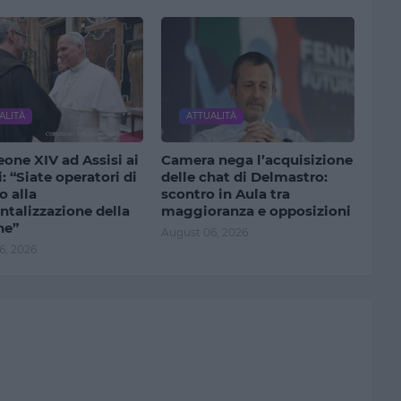
ALITÀ
ATTUALITÀ
one XIV ad Assisi ai
Camera nega l’acquisizione
: “Siate operatori di
delle chat di Delmastro:
o alla
scontro in Aula tra
talizzazione della
maggioranza e opposizioni
ne”
August 06, 2026
6, 2026