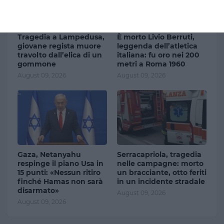
Tragedia a Lampedusa,
È morto Livio Berruti,
giovane regista muore
leggenda dell’atletica
travolto dall’elica di un
italiana: fu oro nei 200
gommone
metri a Roma 1960
August 09, 2026
August 09, 2026
Gaza, Netanyahu
Serracapriola, tragedia
respinge il piano Usa in
nelle campagne: morto
15 punti: «Nessun ritiro
un bracciante, otto feriti
finché Hamas non sarà
in un incidente stradale
disarmato»
August 09, 2026
August 09, 2026