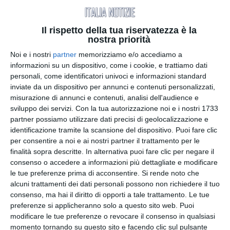
dal 4 ottobre.
Il rispetto della tua riservatezza è la
"Un gioco ben studiato" è un brano ironico e
nostra priorità
volutamente leggero nei termini e nel sound, che
Noi e i nostri
partner
memorizziamo e/o accediamo a
racconta una storia colma di tradimenti, dispetti, e
informazioni su un dispositivo, come i cookie, e trattiamo dati
piccoli grandi problemi tra due persone che
personali, come identificatori univoci e informazioni standard
faticano a stare insieme. I litigi tra i due della
inviate da un dispositivo per annunci e contenuti personalizzati,
coppia sono rappresentati come un processo in
misurazione di annunci e contenuti, analisi dell'audience e
tribunale nel quale c’è un sempre presente
sviluppo dei servizi.
Con la tua autorizzazione noi e i nostri 1733
partner possiamo utilizzare dati precisi di geolocalizzazione e
dualismo tra la voglia di allontanarsi e quella di
identificazione tramite la scansione del dispositivo. Puoi fare clic
stare insieme, la trama è spezzata però da un
per consentire a noi e ai nostri partner il trattamento per le
momento di riflessione in cui la consapevolezza
finalità sopra descritte. In alternativa puoi fare clic per negare il
della situazione prende il sopravvento sull’ironia
consenso o accedere a informazioni più dettagliate e modificare
del brano.
le tue preferenze prima di acconsentire.
Si rende noto che
alcuni trattamenti dei dati personali possono non richiedere il tuo
Commenta l’artista a proposito del nuovo brano:
consenso, ma hai il diritto di opporti a tale trattamento. Le tue
preferenze si applicheranno solo a questo sito web. Puoi
"Un gioco ben studiato nasce dalla mia personale
modificare le tue preferenze o revocare il consenso in qualsiasi
volontà di dar voce a una situazione di vita, che
momento tornando su questo sito e facendo clic sul pulsante