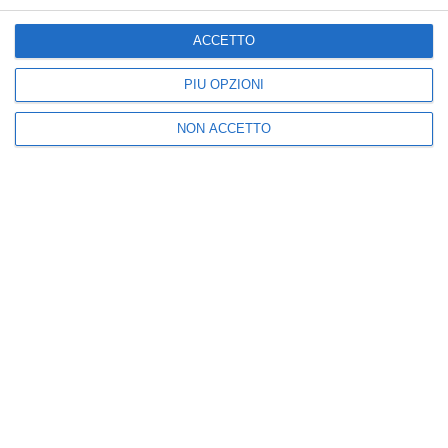
«Lavoro e sicurezza
temporali: rischio
sono cardini della
grandine dalla serata
ACCETTO
Costituzione»
August 07, 2026
August 08, 2026
PIÙ OPZIONI
NON ACCETTO
Posta un commento
Nuova
Vecchia
Seguici