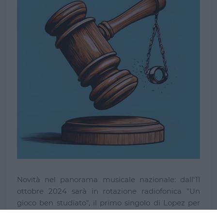
Novità nel panorama musicale nazionale: dall’11
ottobre 2024 sarà in rotazione radiofonica "Un
gioco ben studiato", il primo singolo di Lopez per
disponibile sulle piattaforme digitali di streaming