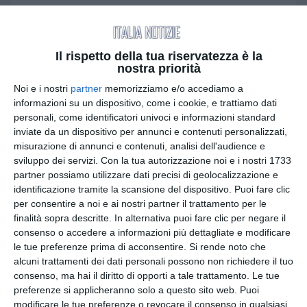
L’uomo, alla guida della sua
moto Yamaha Tracer
,
ha improvvisamente perso il controllo del mezzo,
andando a schiantarsi contro un
muro di
Il rispetto della tua riservatezza è la
nostra priorità
contenimento
. L’impatto è stato fatale.
Nonostante il tempestivo intervento dei sanitari
Noi e i nostri
partner
memorizziamo e/o accediamo a
informazioni su un dispositivo, come i cookie, e trattiamo dati
del 118, dei Vigili del Fuoco e della Polizia Locale,
personali, come identificatori univoci e informazioni standard
per Francesco non c’è stato nulla da fare: il decesso
inviate da un dispositivo per annunci e contenuti personalizzati,
è avvenuto
sul colpo
a causa delle gravissime
misurazione di annunci e contenuti, analisi dell'audience e
lesioni riportate.
sviluppo dei servizi.
Con la tua autorizzazione noi e i nostri 1733
partner possiamo utilizzare dati precisi di geolocalizzazione e
Un uomo amato, padre e
identificazione tramite la scansione del dispositivo. Puoi fare clic
per consentire a noi e ai nostri partner il trattamento per le
imprenditore
finalità sopra descritte. In alternativa puoi fare clic per negare il
consenso o accedere a informazioni più dettagliate e modificare
Francesco Marinaro viveva a Vasto con la sua
le tue preferenze prima di acconsentire.
Si rende noto che
famiglia ed era
padre di tre figli
. Imprenditore nel
alcuni trattamenti dei dati personali possono non richiedere il tuo
settore dell’arredamento, gestiva un’attività nella
consenso, ma hai il diritto di opporti a tale trattamento. Le tue
zona industriale. Persona molto conosciuta e
preferenze si applicheranno solo a questo sito web. Puoi
stimata, la sua scomparsa ha lasciato un vuoto
modificare le tue preferenze o revocare il consenso in qualsiasi