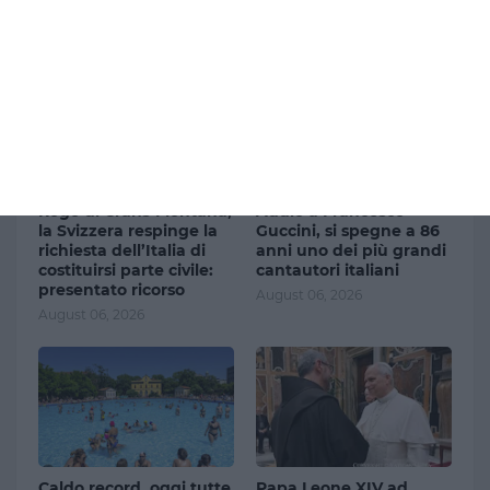
Ultimi articoli
Rogo di Crans-Montana,
Addio a Francesco
la Svizzera respinge la
Guccini, si spegne a 86
richiesta dell’Italia di
anni uno dei più grandi
costituirsi parte civile:
cantautori italiani
presentato ricorso
August 06, 2026
August 06, 2026
Caldo record, oggi tutte
Papa Leone XIV ad