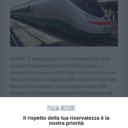
ROMA - È scattato alle tre e terminerà alle 15 lo
sciopero nazionale del settore ferroviario. Lo
scioperto terminerà alle 15 dopo che il ministro dei
Trasporti, anche a seguito della posizione espressa
dalla Commissione Garante degli scioperi, ha
ordinato il dimezzamento dello stop rispetto alle
24 ore proclamate dai sindacati e confermate
dopo il tavolo convocato al Mit per cercare di
revocare lo sciopero.
Il rispetto della tua riservatezza è la
nostra priorità
Disagi per i passeggeri che sono stati costretti a