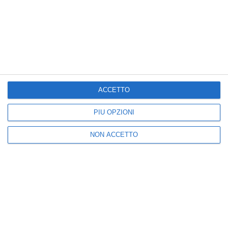
Nuova
Vecchia
Seguici
ACCETTO
PIÙ OPZIONI
25k
3k
5k
2k
NON ACCETTO
I più letti
1
2