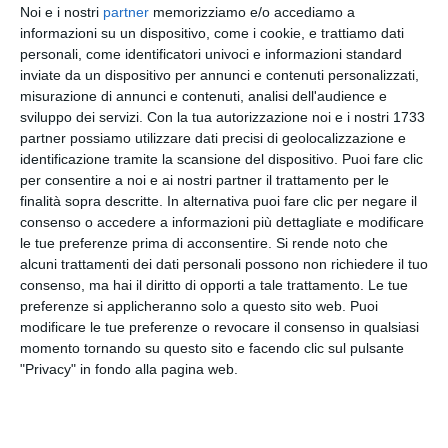
Noi e i nostri
partner
memorizziamo e/o accediamo a
riprogrammare i propri viaggi e per i pendolari che
informazioni su un dispositivo, come i cookie, e trattiamo dati
si sono dovuti organizzare in altro modo. Stazioni
personali, come identificatori univoci e informazioni standard
insolitamente deserte e binari vuoti caratterizzano
inviate da un dispositivo per annunci e contenuti personalizzati,
queste prime ore di sciopero.
misurazione di annunci e contenuti, analisi dell'audience e
sviluppo dei servizi.
Con la tua autorizzazione noi e i nostri 1733
partner possiamo utilizzare dati precisi di geolocalizzazione e
"Quando proclamo uno sciopero perché è
identificazione tramite la scansione del dispositivo. Puoi fare clic
importante che scioperino i lavoratori tutti. Noi lo
per consentire a noi e ai nostri partner il trattamento per le
sciopero non lo facciamo per ragioni politiche. Lo
finalità sopra descritte. In alternativa puoi fare clic per negare il
sciopero è lo strumento che i lavoratori hanno per
consenso o accedere a informazioni più dettagliate e modificare
poter difendere i loro interessi e io difendo tutti. A
le tue preferenze prima di acconsentire.
Si rende noto che
me non interessa cosa hanno votato i lavoratori. Mi
alcuni trattamenti dei dati personali possono non richiedere il tuo
interessa che come persone in quanto lavorano
consenso, ma hai il diritto di opporti a tale trattamento. Le tue
preferenze si applicheranno solo a questo sito web. Puoi
abbiano no quei diritti che oggi non hanno". Lo ha
modificare le tue preferenze o revocare il consenso in qualsiasi
detto il leader della Cgil Maurizio Landini a
momento tornando su questo sito e facendo clic sul pulsante
Catania, a margine di una iniziativa del sindacato,
"Privacy" in fondo alla pagina web.
a chi gli ha chiesto se auspichi un appoggio del
centrosinistra alla manifestazione annunciata per
il 30 settembre a Roma.