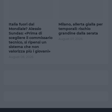
Italia fuori dal
Milano, allerta gialla per
Mondiale? Alessio
temporali: rischio
Sundas: «Prima di
grandine dalla serata
scegliere il commissario
August 07, 2026
tecnico, si ripensi un
sistema che non
valorizza più i giovani»
August 08, 2026