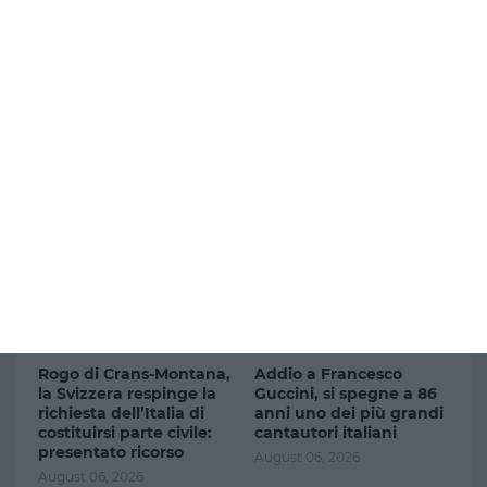
Ricevi nuovi post via email.
Ultimi articoli
Rogo di Crans-Montana,
Addio a Francesco
la Svizzera respinge la
Guccini, si spegne a 86
richiesta dell’Italia di
anni uno dei più grandi
costituirsi parte civile:
cantautori italiani
presentato ricorso
August 06, 2026
August 06, 2026