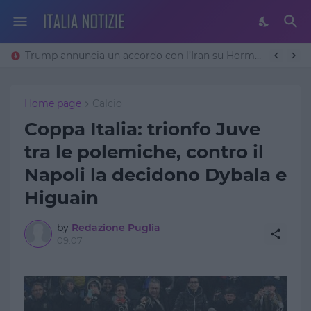
Trump annuncia un accordo con l’Iran su Hormuz: «Avremo un patto sulla denuclearizzazione». Teheran frena
Home page
Calcio
Coppa Italia: trionfo Juve
tra le polemiche, contro il
Napoli la decidono Dybala e
Higuain
by
Redazione Puglia
09:07