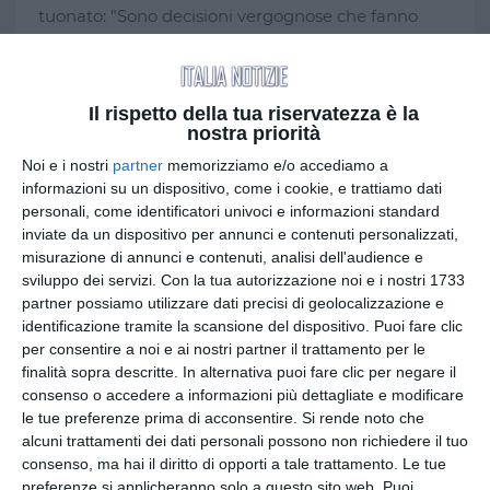
tuonato: "Sono decisioni vergognose che fanno
male al calcio italiano". I bianconeri, messi da parte
screzi di spogliatoio, e rinsaldata la posizione del
proprio tecnico, come sempre accade, sembrano
Il rispetto della tua riservatezza è la
usciti ancora più forte da dicerie, voci e quant'altro,
nostra priorità
e, la vittoria contro l'Empoli di sabato, prima, e il
Noi e i nostri
partner
memorizziamo e/o accediamo a
successo contro i partenopei ieri, poi, lo hanno
informazioni su un dispositivo, come i cookie, e trattiamo dati
dimostrato appieno. Sembra finalmente una
personali, come identificatori univoci e informazioni standard
squadra matura quella di Massimiliano Allegri,
inviate da un dispositivo per annunci e contenuti personalizzati,
pronta a dare l'assalto a qualsiasi obbiettivo, senza
misurazione di annunci e contenuti, analisi dell'audience e
paura e conscia di avere finalmente quella
sviluppo dei servizi.
Con la tua autorizzazione noi e i nostri 1733
capacità di poter controllare ogni match, che
partner possiamo utilizzare dati precisi di geolocalizzazione e
identificazione tramite la scansione del dispositivo. Puoi fare clic
appartiene solo alle grandi dell'Olimpo del calcio.
per consentire a noi e ai nostri partner il trattamento per le
Tornando alla sfida di Coppa Italia, la Vecchia
finalità sopra descritte. In alternativa puoi fare clic per negare il
Signora, leggermente in sofferenza nel primo
consenso o accedere a informazioni più dettagliate e modificare
tempo, è passata in svantaggio al 36', con il Napoli
le tue preferenze prima di acconsentire.
Si rende noto che
in vantaggio grazie a Callejon. Nella ripresa invece,
alcuni trattamenti dei dati personali possono non richiedere il tuo
meglio la Madama, che al 47' ha trovato il pari con
consenso, ma hai il diritto di opporti a tale trattamento. Le tue
un rigore di Dybala, ha raddoppiato al 64' con l'ex
preferenze si applicheranno solo a questo sito web. Puoi