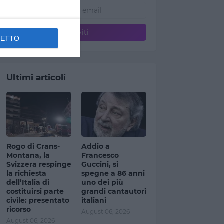
CETTO
Ultimi articoli
Rogo di Crans-
Addio a
Montana, la
Francesco
Svizzera respinge
Guccini, si
la richiesta
spegne a 86 anni
dell’Italia di
uno dei più
costituirsi parte
grandi cantautori
civile: presentato
italiani
ricorso
August 06, 2026
August 06, 2026