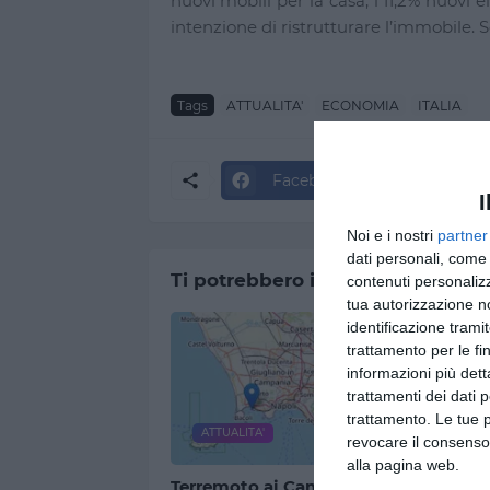
nuovi mobili per la casa, l’11,2% nuovi e
intenzione di ristrutturare l’immobile.
Tags
ATTUALITA'
ECONOMIA
ITALIA
Facebook
Twitter
I
Noi e i nostri
partner
dati personali, come 
Ti potrebbero interessare
contenuti personalizz
tua autorizzazione no
identificazione tramit
trattamento per le fi
informazioni più dett
trattamenti dei dati 
trattamento. Le tue 
ATTUALITA'
ATTU
revocare il consenso
alla pagina web.
Terremoto ai Campi
È mort