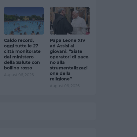
Caldo record,
Papa Leone XIV
oggi tutte le 27
ad Assisi ai
città monitorate
giovani: “Siate
dal ministero
operatori di pace,
della Salute con
no alla
bollino rosso
strumentalizzazi
one della
August 06, 2026
religione”
August 06, 2026