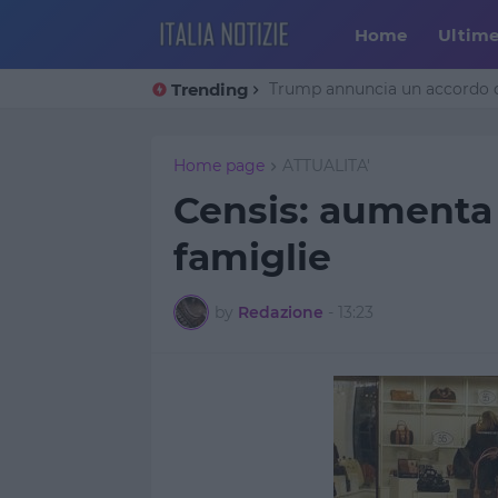
Home
Ultim
Trending
Trump annuncia un accordo co
Home page
ATTUALITA'
Censis: aumenta l
famiglie
by
Redazione
-
13:23