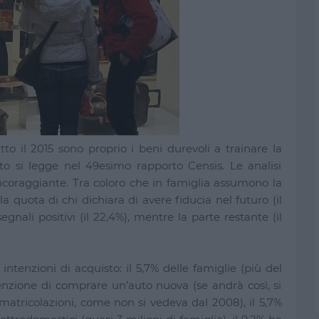
o il 2015 sono proprio i beni durevoli a trainare la
nto si legge nel 49esimo rapporto Censis. Le analisi
ncoraggiante. Tra coloro che in famiglia assumono la
 la quota di chi dichiara di avere fiducia nel futuro (il
gnali positivi (il 22,4%), mentre la parte restante (il
e intenzioni di acquisto: il 5,7% delle famiglie (più del
tenzione di comprare un’auto nuova (se andrà così, si
mmatricolazioni, come non si vedeva dal 2008), il 5,7%