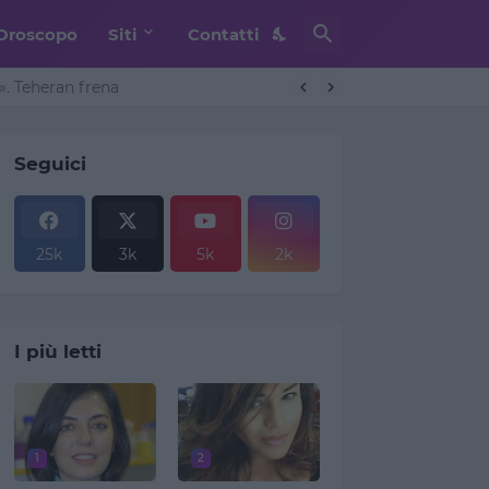
Oroscopo
Siti
Contatti
. Teheran frena
Seguici
25k
3k
5k
2k
I più letti
1
2