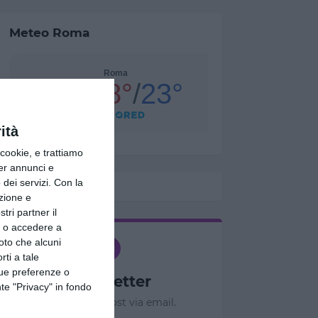
Meteo Roma
ità
ookie, e trattiamo
per annunci e
dei servizi.
Con la
azione e
tri partner il
so o accedere a
oto che alcuni
rti a tale
tue preferenze o
Newsletter
te "Privacy" in fondo
Ricevi nuovi post via email.