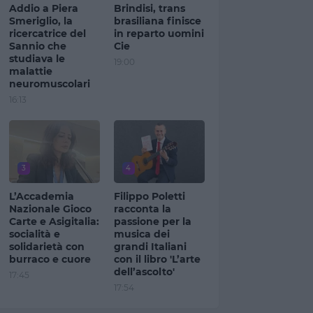
Addio a Piera
Brindisi, trans
Smeriglio, la
brasiliana finisce
ricercatrice del
in reparto uomini
Sannio che
Cie
studiava le
19:00
malattie
neuromuscolari
16:13
3
4
L’Accademia
Filippo Poletti
Nazionale Gioco
racconta la
Carte e Asigitalia:
passione per la
socialità e
musica dei
solidarietà con
grandi Italiani
burraco e cuore
con il libro 'L’arte
dell’ascolto'
17:45
17:54