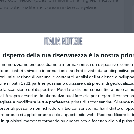
lettrodomestici (quasi 3 milioni di famiglie), il 9,2% ha
 Sono potenzialità nei consumi da scongelare.
l rispetto della tua riservatezza è la nostra prior
memorizziamo e/o accediamo a informazioni su un dispositivo, come i c
identificatori univoci e informazioni standard inviate da un dispositivo 
Visualizza tutti
ati, misurazione di annunci e contenuti, analisi dell'audience e sviluppo 
i e i nostri 1731 partner possiamo utilizzare dati precisi di geolocalizz
e la scansione del dispositivo. Puoi fare clic per consentire a noi e ai nos
nalità sopra descritte. In alternativa puoi fare clic per negare il consen
agliate e modificare le tue preferenze prima di acconsentire.
Si rende n
personali possono non richiedere il tuo consenso, ma hai il diritto di oppo
preferenze si applicheranno solo a questo sito web. Puoi modificare le 
ALITA'
ATTUALITA'
 in qualsiasi momento tornando su questo sito e facendo clic sul pulsan
o don Antonio Mazzi,
Emergenza migranti a