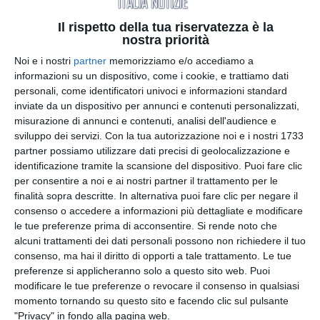
Il presidente degli Stati Uniti
Donald Trump
sarà
presente al Forum nelle giornate del
21 e 22
Il rispetto della tua riservatezza è la
nostra priorità
gennaio
. Mercoledì è previsto un
special address
,
mentre giovedì Trump dovrebbe presiedere quella
Noi e i nostri
partner
memorizziamo e/o accediamo a
che ha definito la prima convocazione del
informazioni su un dispositivo, come i cookie, e trattiamo dati
personali, come identificatori univoci e informazioni standard
neocostituito
Board of Peace
, il Comitato per la
inviate da un dispositivo per annunci e contenuti personalizzati,
pacificazione di Gaza. Proprio la situazione
misurazione di annunci e contenuti, analisi dell'audience e
nell’enclave palestinese, insieme ai conflitti in
sviluppo dei servizi.
Con la tua autorizzazione noi e i nostri 1733
Ucraina e alle tensioni sulla Groenlandia,
partner possiamo utilizzare dati precisi di geolocalizzazione e
rappresenta uno dei nodi principali su cui i leader
identificazione tramite la scansione del dispositivo. Puoi fare clic
mondiali tenteranno di avviare un confronto.
per consentire a noi e ai nostri partner il trattamento per le
finalità sopra descritte. In alternativa puoi fare clic per negare il
consenso o accedere a informazioni più dettagliate e modificare
Il tycoon ha ribadito la propria posizione sulla
le tue preferenze prima di acconsentire.
Si rende noto che
Groenlandia
, manifestando l’intenzione di
alcuni trattamenti dei dati personali possono non richiedere il tuo
rafforzare il controllo strategico sull’isola artica e
consenso, ma hai il diritto di opporti a tale trattamento. Le tue
minacciando
nuovi dazi
nei confronti dei Paesi
preferenze si applicheranno solo a questo sito web. Puoi
europei che hanno inviato contingenti militari
modificare le tue preferenze o revocare il consenso in qualsiasi
nell’area. Un atteggiamento che ha già suscitato
momento tornando su questo sito e facendo clic sul pulsante
reazioni critiche da parte dei partner europei.
"Privacy" in fondo alla pagina web.