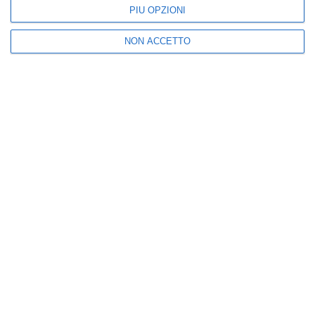
Posta un commento
PIÙ OPZIONI
NON ACCETTO
Nuova
Vecchia
Seguici
25k
3k
5k
2k
I più letti