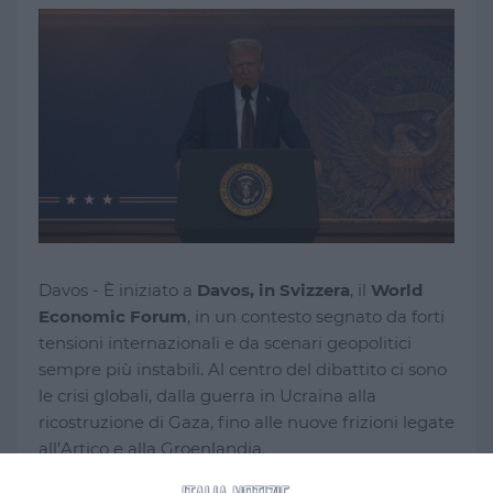
Davos - È iniziato a
Davos, in Svizzera
, il
World
Economic Forum
, in un contesto segnato da forti
tensioni internazionali e da scenari geopolitici
sempre più instabili. Al centro del dibattito ci sono
le crisi globali, dalla guerra in Ucraina alla
ricostruzione di Gaza, fino alle nuove frizioni legate
all’Artico e alla Groenlandia.