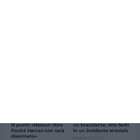
Ricevi nuovi post via email.
Ultimi articoli
Gaza, Netanyahu
Serracapriola, tragedia
respinge il piano Usa in
nelle campagne: morto
15 punti: «Nessun ritiro
un bracciante, otto feriti
finché Hamas non sarà
in un incidente stradale
disarmato»
August 09, 2026