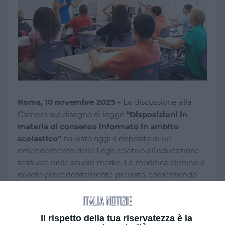
Roma, 10 novembre 2025
– La discussione alla
Camera sul disegno di legge
“Disposizioni in
materia di consenso informato in ambito
scolastico”
ha visto oggi il deposito di un
emendamento della Lega relativo all’educazione
sessuale nelle scuole medie. La modifica elimina il
divieto precedentemente previsto, consentendo
alle scuole medie di organizzare attività di
educazione sessuale a condizione che sia richiesto
il
consenso dei genitori
, che devono essere
Il rispetto della tua riservatezza è la
informati preventivamente sui temi trattati e sul