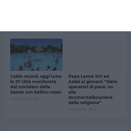
Rogo di Crans-Montana,
Addio a Francesco
la Svizzera respinge la
Guccini, si spegne a 86
richiesta dell’Italia di
anni uno dei più grandi
costituirsi parte civile:
cantautori italiani
presentato ricorso
August 06, 2026
August 06, 2026
Caldo record, oggi tutte
Papa Leone XIV ad
le 27 città monitorate
Assisi ai giovani: “Siate
dal ministero della
operatori di pace, no
Salute con bollino rosso
alla
strumentalizzazione
August 06, 2026
della religione”
August 06, 2026