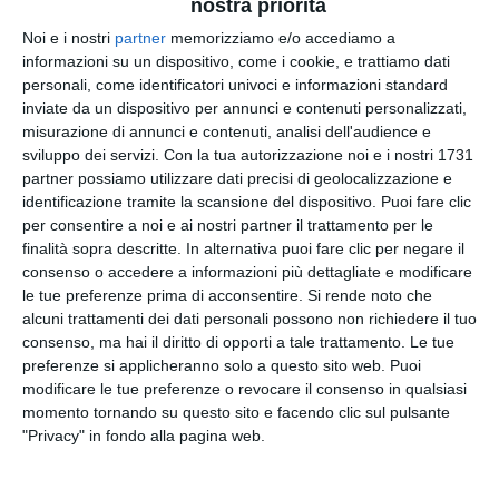
nostra priorità
materiale didattico. Resta invece vietata la materia
Noi e i nostri
partner
memorizziamo e/o accediamo a
nella scuola dell’infanzia e in quella primaria.
informazioni su un dispositivo, come i cookie, e trattiamo dati
personali, come identificatori univoci e informazioni standard
Il relatore
Rossano Sasso
ha chiarito che il ddl non
inviate da un dispositivo per annunci e contenuti personalizzati,
vieta l’educazione sessuale, che rientra già nelle
misurazione di annunci e contenuti, analisi dell'audience e
sviluppo dei servizi.
indicazioni nazionali, ma vuole prevenire
Con la tua autorizzazione noi e i nostri 1731
partner possiamo utilizzare dati precisi di geolocalizzazione e
“distorsioni ideologiche” portate da attivisti esterni,
identificazione tramite la scansione del dispositivo. Puoi fare clic
come drag queen o porno attori, che secondo la
per consentire a noi e ai nostri partner il trattamento per le
Lega non avrebbero competenze pedagogiche.
finalità sopra descritte. In alternativa puoi fare clic per negare il
“Giusto che a scuola si parli con adolescenti e
consenso o accedere a informazioni più dettagliate e modificare
ragazzi di malattie sessualmente trasmissibili,
le tue preferenze prima di acconsentire.
Si rende noto che
gravidanze indesiderate, educazione all’affettività
alcuni trattamenti dei dati personali possono non richiedere il tuo
consenso, ma hai il diritto di opporti a tale trattamento. Le tue
e al rispetto”, ha aggiunto Sasso, sottolineando che
preferenze si applicheranno solo a questo sito web. Puoi
l’obiettivo è coinvolgere preventivamente le
modificare le tue preferenze o revocare il consenso in qualsiasi
famiglie su contenuti e relatori.
momento tornando su questo sito e facendo clic sul pulsante
"Privacy" in fondo alla pagina web.
L’opposizione, in particolare il
Pd
, ha criticato
l’emendamento, definendolo insufficiente.