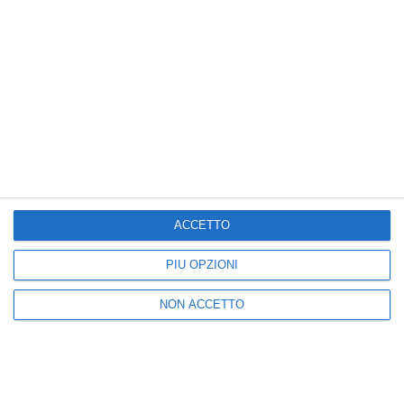
August 06, 2026
Posta un commento
ACCETTO
Nuova
Vecchia
PIÙ OPZIONI
Seguici
NON ACCETTO
25k
3k
5k
2k