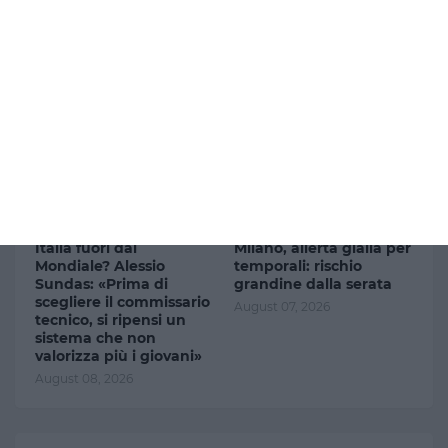
automobilista investe
«Lavoro e sicurezza
un gruppo di ciclisti
sono cardini della
dopo un diverbio: due
Costituzione»
sono gravi
August 08, 2026
August 08, 2026
Italia fuori dal
Milano, allerta gialla per
Mondiale? Alessio
temporali: rischio
Sundas: «Prima di
grandine dalla serata
scegliere il commissario
August 07, 2026
tecnico, si ripensi un
sistema che non
valorizza più i giovani»
August 08, 2026