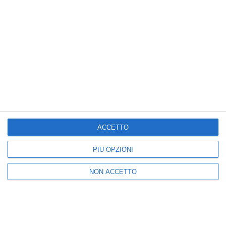
I più letti
1
2
Addio a Piera Smeriglio,
Brindisi, trans brasiliana
la ricercatrice del
finisce in reparto
Sannio che studiava le
uomini Cie
malattie
ACCETTO
19:00
neuromuscolari
16:13
PIÙ OPZIONI
NON ACCETTO
3
4
L’Accademia Nazionale
Filippo Poletti racconta