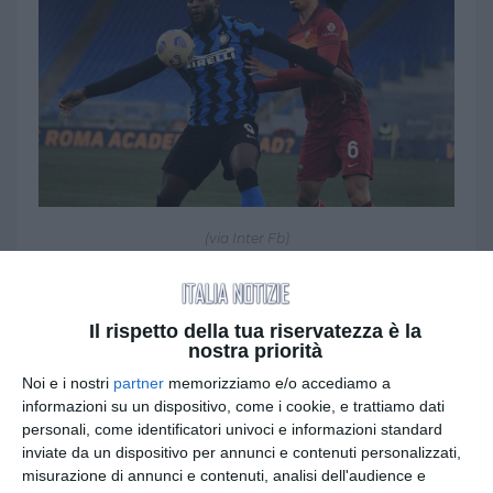
(via Inter Fb)
ROMA - Primo tempo chiuso avanti dai giallorossi,
mentre nella ripresa sono stati i nerazzurri a
sfiorare la conquista del bottino pieno. I nerazzurri
Il rispetto della tua riservatezza è la
in classifica scivolano a -3 dal Milan capolista,
nostra priorità
mentre la Roma è terza a sei lunghezze di
Noi e i nostri
partner
memorizziamo e/o accediamo a
distanza.
informazioni su un dispositivo, come i cookie, e trattiamo dati
personali, come identificatori univoci e informazioni standard
Tags
Calcio
Inter
Roma
SPORT
inviate da un dispositivo per annunci e contenuti personalizzati,
misurazione di annunci e contenuti, analisi dell'audience e