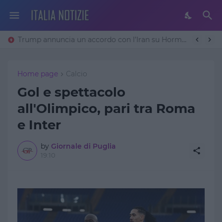
Trump annuncia un accordo con l’Iran su Hormuz: «Avremo un patto sulla denuclearizzazione». Teheran frena
Home page
Calcio
Gol e spettacolo
all'Olimpico, pari tra Roma
e Inter
by
Giornale di Puglia
19:10