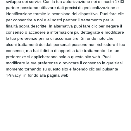
sviluppo dei servizi.
Con la tua autorizzazione noi e i nostri 1733
Facebook
partner possiamo utilizzare dati precisi di geolocalizzazione e
identificazione tramite la scansione del dispositivo. Puoi fare clic
per consentire a noi e ai nostri partner il trattamento per le
finalità sopra descritte. In alternativa puoi fare clic per negare il
consenso o accedere a informazioni più dettagliate e modificare
Ti potrebbero interessare
Visualizza tutti
le tue preferenze prima di acconsentire.
Si rende noto che
alcuni trattamenti dei dati personali possono non richiedere il tuo
consenso, ma hai il diritto di opporti a tale trattamento. Le tue
preferenze si applicheranno solo a questo sito web. Puoi
modificare le tue preferenze o revocare il consenso in qualsiasi
CALCIO
CALCIO
momento tornando su questo sito e facendo clic sul pulsante
"Privacy" in fondo alla pagina web.
Addio a Franco Baresi, il
Addio a Franco Baresi, il
capitano eterno del
Milan e il calcio italiano
Milan: morto a 66 anni.
perdono una leggenda
Maldini: “Mi hai
July 31, 2026
insegnato a lottare”
July 31, 2026