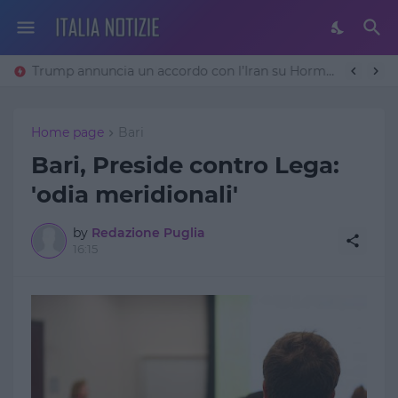
Trump annuncia un accordo con l’Iran su Hormuz: «Avremo un patto sulla denuclearizzazione». Teheran frena
Home page
Bari
Bari, Preside contro Lega:
'odia meridionali'
by
Redazione Puglia
16:15