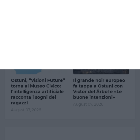
Milano, allerta gialla per
Ceuta, tensione tra
temporali: rischio
Italia e Spagna: Madrid
grandine dalla serata
chiede di revocare i
controlli alle frontiere
August 07, 2026
entro il 9 agosto
August 07, 2026
Ostuni, “Visioni Future”
Il grande noir europeo
torna al Museo Civico:
fa tappa a Ostuni con
l’intelligenza artificiale
Víctor del Árbol e «Le
racconta i sogni dei
buone intenzioni»
ragazzi
August 07, 2026
August 07, 2026