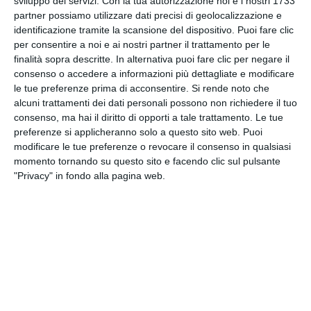
sviluppo dei servizi.
Con la tua autorizzazione noi e i nostri 1733
regionali con la sinistra a sostegno di Emiliano". Lo
partner possiamo utilizzare dati precisi di geolocalizzazione e
dichiara in una nota la deputata barese della Lega,
identificazione tramite la scansione del dispositivo. Puoi fare clic
per consentire a noi e ai nostri partner il trattamento per le
Anna Rita Tateo.
finalità sopra descritte. In alternativa puoi fare clic per negare il
consenso o accedere a informazioni più dettagliate e modificare
Tags
Bari
POLITICA
le tue preferenze prima di acconsentire.
Si rende noto che
alcuni trattamenti dei dati personali possono non richiedere il tuo
consenso, ma hai il diritto di opporti a tale trattamento. Le tue
Facebook
preferenze si applicheranno solo a questo sito web. Puoi
modificare le tue preferenze o revocare il consenso in qualsiasi
momento tornando su questo sito e facendo clic sul pulsante
"Privacy" in fondo alla pagina web.
Ti potrebbero interessare
Visualizza tutti
BARI
BARI
AETB al fianco di
Bari, con l’evento finale