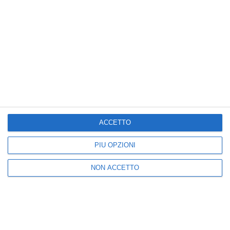
I più letti
1
2
Addio a Piera Smeriglio,
Brindisi, trans brasiliana
la ricercatrice del
finisce in reparto
Sannio che studiava le
uomini Cie
ACCETTO
malattie
19:00
neuromuscolari
PIÙ OPZIONI
16:13
NON ACCETTO
3
4