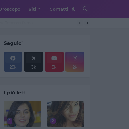
Oroscopo
Siti
Contatti
. Teheran frena
Seguici
25k
3k
5k
2k
I più letti
1
2