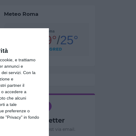
Meteo Roma
ità
ookie, e trattiamo
per annunci e
dei servizi.
Con la
azione e
tri partner il
so o accedere a
oto che alcuni
rti a tale
tue preferenze o
te "Privacy" in fondo
Newsletter
Ricevi nuovi post via email.