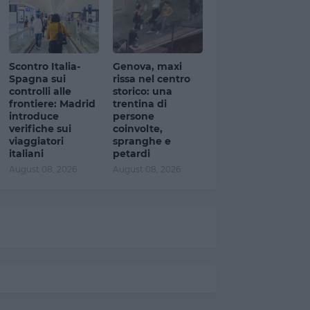
Scontro Italia-
Genova, maxi
Spagna sui
rissa nel centro
controlli alle
storico: una
frontiere: Madrid
trentina di
introduce
persone
verifiche sui
coinvolte,
viaggiatori
spranghe e
italiani
petardi
August 08, 2026
August 08, 2026