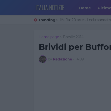
Home
Ultim
Trending
Trump annuncia un accordo co
Mafia: 20 arresti nel manda
Home page
Brasile 2014
Brividi per Buff
by
Redazione
-
14:09