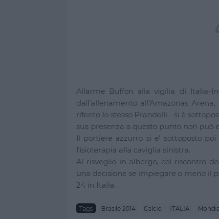
Allarme Buffon alla vigilia di Italia-I
dall'allenamento all'Amazonas Arena, '
riferito lo stesso Prandelli - si è sottopos
sua presenza a questo punto non può es
Il portiere azzurro si e' sottoposto po
fisioterapia alla caviglia sinistra.
Al risveglio in albergo, col riscontro de
una decisione se impiegare o meno il por
24 in Italia.
Tags
Brasile 2014
Calcio
ITALIA
Mondia