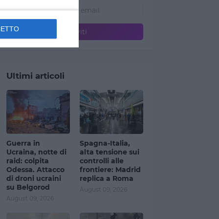
CETTO
Ultimi articoli
Guerra in
Spagna-Italia,
Ucraina, notte di
alta tensione sui
raid: colpita
controlli alle
Odessa. Attacco
frontiere: Madrid
di droni ucraini
replica a Roma
su Belgorod
August 09, 2026
August 09, 2026