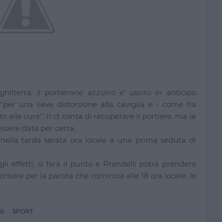
nghilterra: il portierone azzurro e' uscito in anticipo
'per una lieve distorsione alla caviglia e - come ha
to alle cure''. Il ct conta di recuperare il portiere, ma la
sere data per certa.
i nella tarda serata ora locale a una prima seduta di
gli effetti, si farà il punto e Prandelli potrà prendere
tiere per la partita che comincia alle 18 ora locale, le
li
SPORT