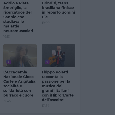
Addio a Piera
Brindisi, trans
Smeriglio, la
brasiliana finisce
ricercatrice del
in reparto uomini
Sannio che
Cie
studiava le
19:00
malattie
neuromuscolari
16:13
3
4
L’Accademia
Filippo Poletti
Nazionale Gioco
racconta la
Carte e Asigitalia:
passione per la
socialità e
musica dei
solidarietà con
grandi Italiani
burraco e cuore
con il libro 'L’arte
dell’ascolto'
17:45
17:54