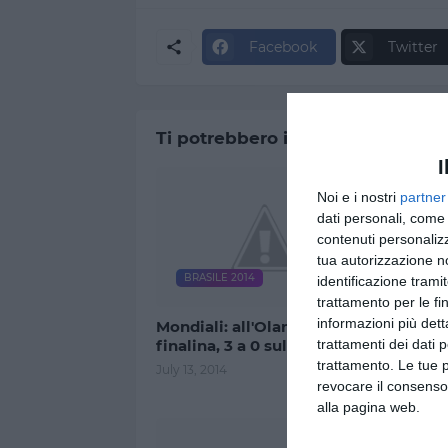
Facebook
Twitter
Ti potrebbero interessare
I
Noi e i nostri
partner
dati personali, come 
contenuti personalizz
tua autorizzazione no
BRASILE 2014
BRAS
identificazione tramit
trattamento per le fi
informazioni più dett
Mondiali: all'Olanda la
La Ger
finalina, 3 a 0 sulla Selecao
col Bras
trattamenti dei dati 
umilia
trattamento. Le tue 
July 13, 2014
revocare il consenso
July 09, 
alla pagina web.