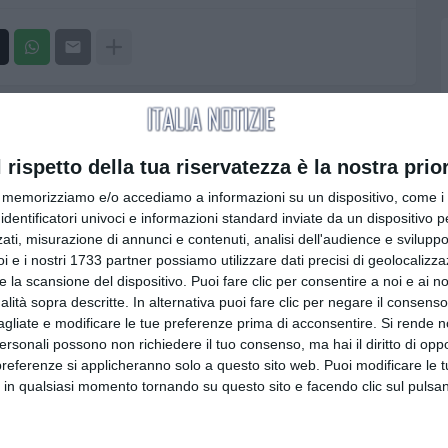
Visualizza tutti
l rispetto della tua riservatezza è la nostra prior
memorizziamo e/o accediamo a informazioni su un dispositivo, come i c
identificatori univoci e informazioni standard inviate da un dispositivo 
ati, misurazione di annunci e contenuti, analisi dell'audience e sviluppo 
i e i nostri 1733 partner possiamo utilizzare dati precisi di geolocalizz
ILE 2014
BRASILE 2014
e la scansione del dispositivo. Puoi fare clic per consentire a noi e ai nos
nalità sopra descritte. In alternativa puoi fare clic per negare il consen
agliate e modificare le tue preferenze prima di acconsentire.
Si rende n
mania gioca a tennis
Questo pazzo, pazzo
ile: 7 a 1 storico ed
mondiale
personali possono non richiedere il tuo consenso, ma hai il diritto di oppo
nte
preferenze si applicheranno solo a questo sito web. Puoi modificare le 
July 01, 2014
 in qualsiasi momento tornando su questo sito e facendo clic sul pulsan
2014