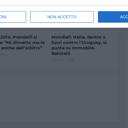
ONI
NON ACCETTO
AC
ILE 2014
BRASILE 2014
 2014, Prandelli si
Mondiali: Italia, dentro o
e: “Mi dimetto ma la
fuori contro l’Uruguay, si
 anche dell’arbitro”
punta su Immobile-
Balotelli
2014
June 24, 2014