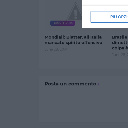
PIÙ OPZI
BRASILE 2014
BRAS
Mondiali: Blatter, all'Italia
Brasile
mancato spirito offensivo
dimett
colpa è
June 28, 2014
June 25, 
Posta un commento