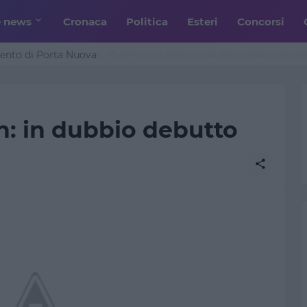
e news
Cronaca
Politica
Esteri
Concorsi
n l’Iran su Hormuz: «Avremo un patto sulla denuclearizzazione»
mento di Porta Nuova
on: in dubbio debutto