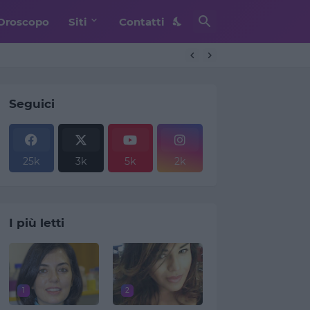
Oroscopo
Siti
Contatti
Seguici
25k
3k
5k
2k
I più letti
1
2