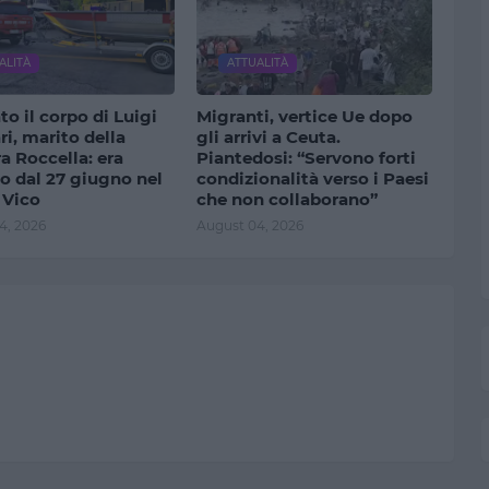
ALITÀ
ATTUALITÀ
to il corpo di Luigi
Migranti, vertice Ue dopo
ri, marito della
gli arrivi a Ceuta.
a Roccella: era
Piantedosi: “Servono forti
o dal 27 giugno nel
condizionalità verso i Paesi
 Vico
che non collaborano”
4, 2026
August 04, 2026