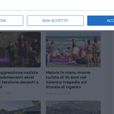
ONI
NON ACCETTO
AC
Visualizza tutti
ALITÀ
ATTUALITÀ
aggressione nazista
Malore in mare, muore
adolescenti ebrei
turista di 74 anni nel
i: tensione davanti a
Salento: tragedia sul
el
litorale di Ugento
4, 2026
August 04, 2026