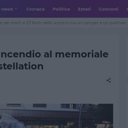
e news
Cronaca
Politica
Esteri
Concorsi
: sei morti e 27 feriti nello scontro tra un camper e un pullman
incendio al memoriale
tellation