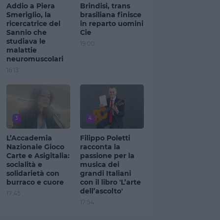
Addio a Piera
Brindisi, trans
Smeriglio, la
brasiliana finisce
ricercatrice del
in reparto uomini
Sannio che
Cie
studiava le
19:00
malattie
neuromuscolari
16:13
3
4
L’Accademia
Filippo Poletti
Nazionale Gioco
racconta la
Carte e Asigitalia:
passione per la
socialità e
musica dei
solidarietà con
grandi Italiani
burraco e cuore
con il libro 'L’arte
dell’ascolto'
17:45
17:54