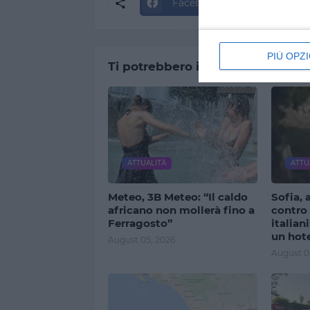
Facebook
Twitter
PIÙ OPZI
Ti potrebbero interessare
ATTUALITÀ
ATTU
Meteo, 3B Meteo: “Il caldo
Sofia, 
africano non mollerà fino a
contro 
Ferragosto”
italian
un hot
August 05, 2026
August 0