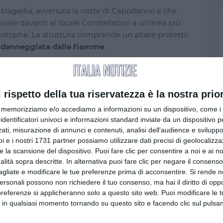
a tragedia, avvenuta la notte di Capodanno e che
iziale davanti al locale Constellation a un’area più
ristophe. La struttura comprende un altare protetto
 danneggiata dalle fiamme
.
il seminterrato, dove i proprietari Jacques e Jessica
di manutenzione e sicurezza, tra cui il rivestimento
l rispetto della tua riservatezza è la nostra prior
e il restringimento della scala verso la veranda.
memorizziamo e/o accediamo a informazioni su un dispositivo, come i c
scitato polemiche: alcuni cittadini avevano accusato
identificatori univoci e informazioni standard inviate da un dispositivo 
ati, misurazione di annunci e contenuti, analisi dell'audience e sviluppo 
olo della tragedia, ma l’amministrazione aveva
i e i nostri 1731 partner possiamo utilizzare dati precisi di geolocalizz
iva
un luogo di raccoglimento sicuro e accessibile
,
e la scansione del dispositivo. Puoi fare clic per consentire a noi e ai nos
io alle vittime in tranquillità.
nalità sopra descritte. In alternativa puoi fare clic per negare il consen
agliate e modificare le tue preferenze prima di acconsentire.
Si rende n
personali possono non richiedere il tuo consenso, ma hai il diritto di oppo
preferenze si applicheranno solo a questo sito web. Puoi modificare le 
 in qualsiasi momento tornando su questo sito e facendo clic sul pulsan