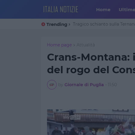
Home
Ultim
Trending
Tragico schianto sulla Ternana
Home page
Attualità
Crans-Montana: 
del rogo del Cons
by
Giornale di Puglia
-
11:50