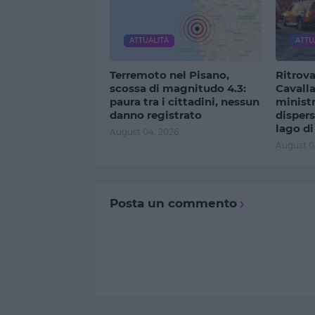
ATTUALITÀ
ATTU
Terremoto nel Pisano,
Ritrova
scossa di magnitudo 4.3:
Cavalla
paura tra i cittadini, nessun
ministr
danno registrato
dispers
lago di
August 04, 2026
August 0
Posta un commento