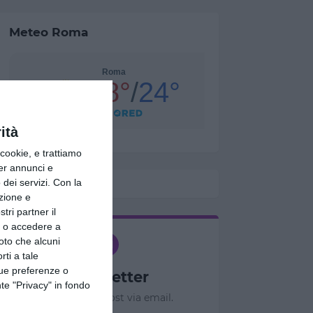
Meteo Roma
ità
ookie, e trattiamo
per annunci e
dei servizi.
Con la
azione e
tri partner il
so o accedere a
oto che alcuni
rti a tale
tue preferenze o
Newsletter
te "Privacy" in fondo
Ricevi nuovi post via email.