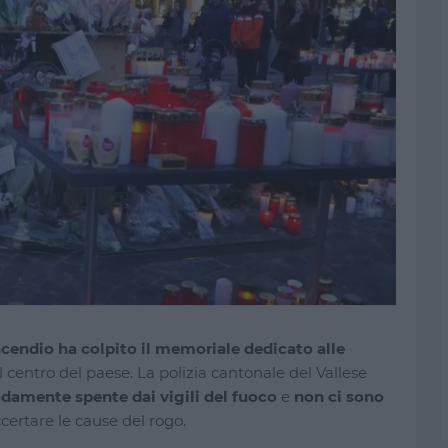
ncendio ha colpito il memoriale dedicato alle
el centro del paese. La polizia cantonale del Vallese
damente spente dai vigili del fuoco
e
non ci sono
ccertare le cause del rogo.