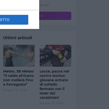
CETTO
Ultimi articoli
Meteo, 3B Meteo:
Lecce, paura nel
“Il caldo africano
centro storico:
non mollerà fino
giovane armato
a Ferragosto”
di coltello
fermato con il
August 05, 2026
taser dai
carabinieri
August 05, 2026