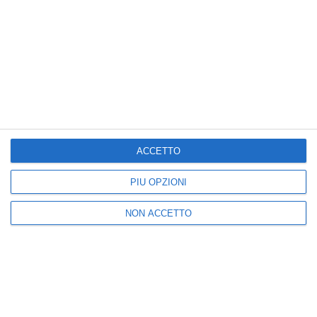
Posta un commento
Nuova
Vecchia
ACCETTO
Seguici
PIÙ OPZIONI
NON ACCETTO
25k
3k
5k
2k
I più letti