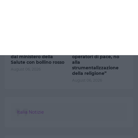
Caldo record, oggi tutte
Papa Leone XIV ad
le 27 città monitorate
Assisi ai giovani: “Siate
dal ministero della
operatori di pace, no
Salute con bollino rosso
alla
strumentalizzazione
August 06, 2026
della religione”
August 06, 2026
Italia Notizie