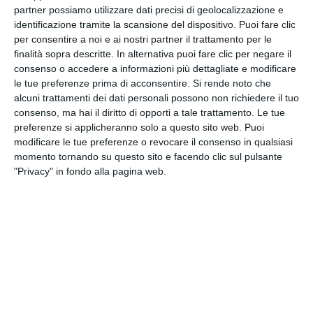
L’operazione, denominata
“Termine”
, si è svolta in
partner possiamo utilizzare dati precisi di geolocalizzazione e
identificazione tramite la scansione del dispositivo. Puoi fare clic
diverse province italiane, tra cui
Cagliari, Nuoro,
per consentire a noi e ai nostri partner il trattamento per le
Oristano, Sassari, Roma, Pisa, Biella, Vicenza e
finalità sopra descritte. In alternativa puoi fare clic per negare il
Macerata
, con l’impiego di oltre
400 carabinieri
.
consenso o accedere a informazioni più dettagliate e modificare
Sul campo sono intervenuti anche lo
Squadrone
le tue preferenze prima di acconsentire.
Si rende noto che
Eliportato “Cacciatori Sardegna”
, i
Nuclei
alcuni trattamenti dei dati personali possono non richiedere il tuo
Cinofili
dell’Arma e l’
11° Nucleo Elicotteri di
consenso, ma hai il diritto di opporti a tale trattamento. Le tue
Cagliari
.
preferenze si applicheranno solo a questo sito web. Puoi
modificare le tue preferenze o revocare il consenso in qualsiasi
momento tornando su questo sito e facendo clic sul pulsante
L’azione rappresenta un duro colpo al narcotraffico
"Privacy" in fondo alla pagina web.
internazionale e testimonia la coordinata
collaborazione tra le diverse forze dell’ordine sul
territorio nazionale.
Tags
CRONACA
SARDEGNA
Facebook