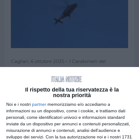
Cagliari, 6 ottobre 2025 – I Carabinieri del
Comando provinciale di Cagliari, coordinati dalla
Direzione distrettuale antimafia di Cagliari
,
hanno condotto un imponente blitz contro il
Il rispetto della tua riservatezza è la
narcotraffico internazionale, eseguendo
71
nostra priorità
provvedimenti
a carico di persone gravemente
Noi e i nostri
partner
memorizziamo e/o accediamo a
indiziate per
associazione per delinquere
informazioni su un dispositivo, come i cookie, e trattiamo dati
finalizzata al traffico di sostanze stupefacenti,
personali, come identificatori univoci e informazioni standard
detenzione e cessione di droga, porto e
inviate da un dispositivo per annunci e contenuti personalizzati,
detenzione abusiva di armi da fuoco
.
misurazione di annunci e contenuti, analisi dell'audience e
sviluppo dei servizi.
Con la tua autorizzazione noi e i nostri 1731