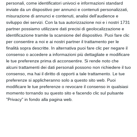
personali, come identificatori univoci e informazioni standard
Ariete:
Grecia e Croazia - Per l'Ariete, segno di
inviate da un dispositivo per annunci e contenuti personalizzati,
misurazione di annunci e contenuti, analisi dell'audience e
fuoco, MSC Armonia offre un viaggio dinamico che
sviluppo dei servizi.
Con la tua autorizzazione noi e i nostri 1731
esplora luoghi ricchi di storia e fascino. L'itinerario
partner possiamo utilizzare dati precisi di geolocalizzazione e
tra Mykonos, Pireo, Spalato e Dubrovnik si adatta
identificazione tramite la scansione del dispositivo. Puoi fare clic
alla natura energica e intraprendente dell'Ariete,
per consentire a noi e ai nostri partner il trattamento per le
che troverà in queste città il giusto mix di
finalità sopra descritte. In alternativa puoi fare clic per negare il
avventura e scoperta. Una crociera che sfida il
consenso o accedere a informazioni più dettagliate e modificare
coraggio e l'intraprendenza peculiari di questo
le tue preferenze prima di acconsentire.
Si rende noto che
alcuni trattamenti dei dati personali possono non richiedere il tuo
segno, con tappe ideali per una pausa attiva o
consenso, ma hai il diritto di opporti a tale trattamento. Le tue
un'esplorazione culturale.
preferenze si applicheranno solo a questo sito web. Puoi
modificare le tue preferenze o revocare il consenso in qualsiasi
Toro:
Grecia e Turchia - Il Toro, segno di terra, trova
momento tornando su questo sito e facendo clic sul pulsante
nella crociera MSC Divina la perfetta
"Privacy" in fondo alla pagina web.
combinazione di tranquillità e bellezza. Le
destinazioni come Santorini, Kusadasi, Mikonos e
Rodi offrono paesaggi mozzafiato e atmosfere
rilassanti, ideali per chi cerca stabilità e serenità. Il
viaggio perfetto per chi apprezza l'equilibrio e la