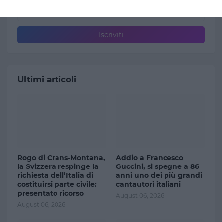
Ultimi articoli
Rogo di Crans-Montana,
Addio a Francesco
la Svizzera respinge la
Guccini, si spegne a 86
richiesta dell’Italia di
anni uno dei più grandi
costituirsi parte civile:
cantautori italiani
presentato ricorso
August 06, 2026
August 06, 2026