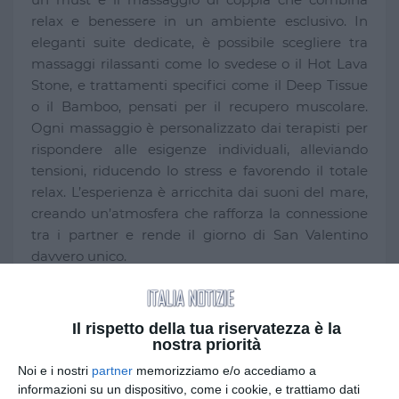
relax e benessere in un ambiente esclusivo. In
eleganti suite dedicate, è possibile scegliere tra
massaggi rilassanti come lo svedese o il Hot Lava
Stone, e trattamenti specifici come il Deep Tissue
o il Bamboo, pensati per il recupero muscolare.
Ogni massaggio è personalizzato dai terapisti per
rispondere alle esigenze individuali, alleviando
tensioni, riducendo lo stress e favorendo il totale
relax. L’esperienza è arricchita dai suoni del mare,
creando un’atmosfera che rafforza la connessione
tra i partner e rende il giorno di San Valentino
davvero unico.
Indipendentemente dal segno zodiacale, MSC
Crociere offre esperienze che toccheranno il cuore,
Il rispetto della tua riservatezza è la
regalando emozioni che dureranno una vita.
nostra priorità
Questo San Valentino, un'opportunità unica per
Noi e i nostri
partner
memorizziamo e/o accediamo a
regalare un'avventura scritta nelle stelle.
informazioni su un dispositivo, come i cookie, e trattiamo dati