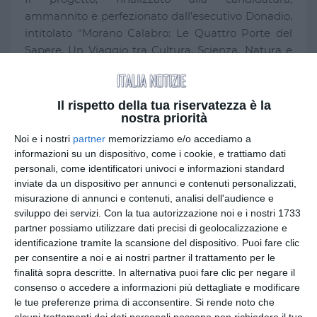
ammannito e perfezionato dall’esecutivo Donadio,
intitolato "Morano Calabro: Le Quattro Porte del
Sapere. Un Viaggio tra Cultura, Scienza, Natura e
Spiritualità", pone l’accento sulla ricchezza del
territorio, incastonato nell’area del Parco Nazionale
del Pollino, oasi naturale di straordinaria bellezza,
Il rispetto della tua riservatezza è la
soffermandosi, principalmente, sulla sconfinata
nostra priorità
eredità culturale e sociale custodita nelle
Noi e i nostri
partner
memorizziamo e/o accediamo a
splendide chiese parrocchiali del centro storico,
informazioni su un dispositivo, come i cookie, e trattiamo dati
tutte insignite del titolo di Collegiate e ingentilite
personali, come identificatori univoci e informazioni standard
inviate da un dispositivo per annunci e contenuti personalizzati,
al loro interno da opere d’arte firmate dai più
misurazione di annunci e contenuti, analisi dell'audience e
celebri scultori e pittori italiani, in un arco
sviluppo dei servizi.
Con la tua autorizzazione noi e i nostri 1733
temporale che va dall’epoca pre-rinascimentale e
partner possiamo utilizzare dati precisi di geolocalizzazione e
rinascimentale, sino alle correnti più moderne. In
identificazione tramite la scansione del dispositivo. Puoi fare clic
ognuna delle "Quattro Porte" vi è lo stigma,
per consentire a noi e ai nostri partner il trattamento per le
virtuale ma anche empirico, di vicende complesse,
finalità sopra descritte. In alternativa puoi fare clic per negare il
di fatiche e sacrifici, di fede e tradizioni; segnano
consenso o accedere a informazioni più dettagliate e modificare
le tue preferenze prima di acconsentire.
Si rende noto che
periodi e dolore e di gioie, contingenze composite
alcuni trattamenti dei dati personali possono non richiedere il tuo