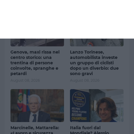
Ultimi articoli
Genova, maxi rissa nel
Lanzo Torinese,
centro storico: una
automobilista investe
trentina di persone
un gruppo di ciclisti
coinvolte, spranghe e
dopo un diverbio: due
petardi
sono gravi
August 08, 2026
August 08, 2026
Marcinelle, Mattarella:
Italia fuori dal
«Lavoro e sicurezza
Mondiale? Alessio