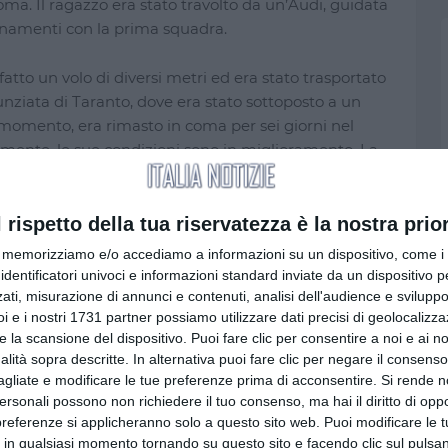
coma. Il ragazzo era stato travolto da un’Audi, guidata
enamenti con la prima squadra.
tto un volo di diversi metri ed era stato trasportato
nziata di Taranto, dove era stato sottoposto a un
 momento, era rimasto in coma per sei giorni nel
amente, le sue condizioni sono in miglioramento. La
omunità di Sava, che si era stretta attorno alla
l rispetto della tua riservatezza è la nostra prior
ti, anche quello di Alessandro Del Piero, leggenda
memorizziamo e/o accediamo a informazioni su un dispositivo, come i c
, che aveva espresso vicinanza al giovane. A lui si
identificatori univoci e informazioni standard inviate da un dispositivo 
o Conte, mostrando il loro supporto in un momento
ati, misurazione di annunci e contenuti, analisi dell'audience e sviluppo 
i e i nostri 1731 partner possiamo utilizzare dati precisi di geolocalizz
ta finalmente una nota di speranza in una storia che
e la scansione del dispositivo. Puoi fare clic per consentire a noi e ai nos
nalità sopra descritte. In alternativa puoi fare clic per negare il consen
agliate e modificare le tue preferenze prima di acconsentire.
Si rende n
personali possono non richiedere il tuo consenso, ma hai il diritto di oppo
preferenze si applicheranno solo a questo sito web. Puoi modificare le 
 in qualsiasi momento tornando su questo sito e facendo clic sul pulsan