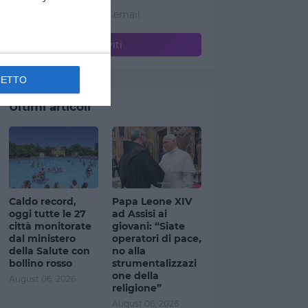
CETTO
Ultimi articoli
Caldo record,
Papa Leone XIV
oggi tutte le 27
ad Assisi ai
città monitorate
giovani: “Siate
dal ministero
operatori di pace,
della Salute con
no alla
bollino rosso
strumentalizzazi
one della
August 06, 2026
religione”
August 06, 2026