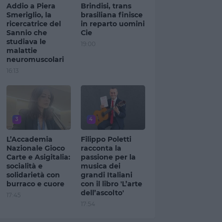
Addio a Piera
Brindisi, trans
Smeriglio, la
brasiliana finisce
ricercatrice del
in reparto uomini
Sannio che
Cie
studiava le
19:00
malattie
neuromuscolari
16:13
3
4
L’Accademia
Filippo Poletti
Nazionale Gioco
racconta la
Carte e Asigitalia:
passione per la
socialità e
musica dei
solidarietà con
grandi Italiani
burraco e cuore
con il libro 'L’arte
dell’ascolto'
17:45
17:54