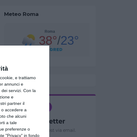
Meteo Roma
ità
ookie, e trattiamo
per annunci e
dei servizi.
Con la
azione e
tri partner il
so o accedere a
oto che alcuni
Newsletter
rti a tale
tue preferenze o
Ricevi nuovi post via email.
te "Privacy" in fondo