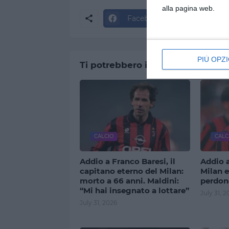
alla pagina web.
Facebook
Twitter
PIÙ OPZI
Ti potrebbero interessare
CALCIO
CALC
Addio a Franco Baresi, il
Addio a
capitano eterno del Milan:
Milan e
morto a 66 anni. Maldini:
perdon
“Mi hai insegnato a lottare”
July 31, 2
July 31, 2026