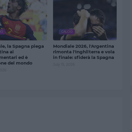
IO
CALCIO
le, la Spagna piega
Mondiale 2026, l'Argentina
tina ai
rimonta l'Inghilterra e vola
mentari ed è
in finale: sfiderà la Spagna
ne del mondo
July 15, 2026
2026