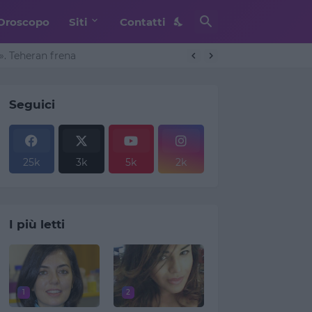
Oroscopo
Siti
Contatti
. Teheran frena
Seguici
25k
3k
5k
2k
I più letti
1
2