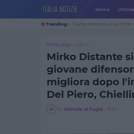
Home
Ultim
Trending
Trump annuncia un accordo co
Home page
Calcio
Mirko Distante si
giovane difensor
migliora dopo l'i
Del Piero, Chiell
by
Giornale di Puglia
-
16:24