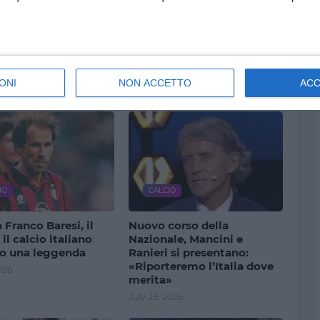
ONI
NON ACCETTO
AC
Visualizza tutti
IO
CALCIO
 Franco Baresi, il
Nuovo corso della
 il calcio italiano
Nazionale, Mancini e
o una leggenda
Ranieri si presentano:
«Riporteremo l’Italia dove
026
merita»
July 29, 2026