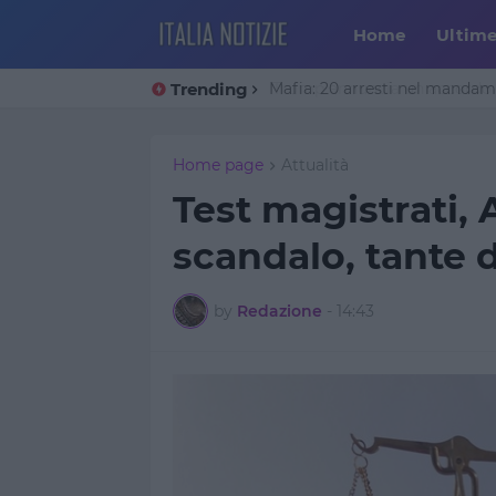
Home
Ultim
Trending
Trump annuncia un accordo co
Home page
Attualità
Test magistrati, 
scandalo, tante d
by
Redazione
-
14:43