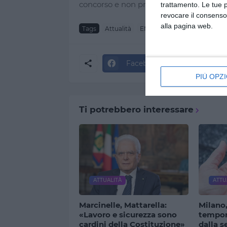
concorso e non prima".
trattamento. Le tue 
revocare il consenso
alla pagina web.
Tags
Attualità
EMILIA ROMAGNA
giustiz
Facebook
Twitter
PIÙ OPZI
Ti potrebbero interessare
ATTUALITÀ
ATTU
Marcinelle, Mattarella:
Milano,
«Lavoro e sicurezza sono
tempora
cardini della Costituzione»
dalla s