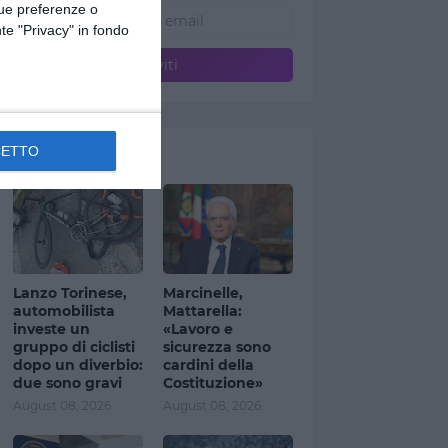
tue preferenze o
te "Privacy" in fondo
CETTO
Ultimi articoli
Lanzo Torinese,
Marcinelle,
automobilista
Mattarella:
investe un
«Lavoro e
gruppo di ciclisti
sicurezza sono
dopo un diverbio:
cardini della
due sono gravi
Costituzione»
August 08, 2026
August 08, 2026