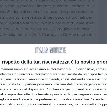
tà, come quello del magistrato, può e deve trovare le
he siano in grado di limitare la libertà, incidere sulla
sone. Se dopo decenni di strane derive professionali, in
 ancora sulla necessità di test psico attitudinali per i
co, di questo o di quel Governo, ma di tutti, magistrati
ne della misura da parte del Consiglio dei ministri, il
 nazionale forense (Anf), Giampaolo Di Marco, prende
 giudiziaria- spiega Di Marco - ha reso maggiormente
i che poco hanno a che fare con la giurisdizione e il
l rispetto della tua riservatezza è la nostra prior
recente, ogni intervento sul sistema ordinamento
candalo costituzionale, sarebbe più utile comprendere
memorizziamo e/o accediamo a informazioni su un dispositivo, come i c
identificatori univoci e informazioni standard inviate da un dispositivo 
rori affinché si possa scegliere in futuro di fare il
ati, misurazione di annunci e contenuti, analisi dell'audience e sviluppo 
ne in grado e si venga valutati per preparazione
i e i nostri 1733 partner possiamo utilizzare dati precisi di geolocalizz
, non affatto facili e alla portata di tutti, che tale
e la scansione del dispositivo. Puoi fare clic per consentire a noi e ai nos
zione e personale". A margine, conclude, "resta anche
nalità sopra descritte. In alternativa puoi fare clic per negare il consen
onalità della previsione in assenza di una specifica
agliate e modificare le tue preferenze prima di acconsentire.
Si rende n
stanza che il test venga disposto dopo aver superato il
personali possono non richiedere il tuo consenso, ma hai il diritto di oppo