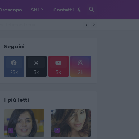
Oroscopo
Siti
Contatti
. Teheran frena
Seguici
25k
3k
5k
2k
I più letti
1
2