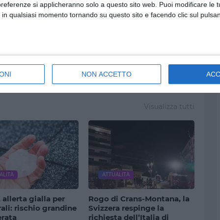
preferenze si applicheranno solo a questo sito web. Puoi modificare le 
 in qualsiasi momento tornando su questo sito e facendo clic sul pulsan
ia
ILKOMUNICATORE
ITALIA
NOTIZIE
POLITICA
ONI
NON ACCETTO
AC
Visualizza tutti
ALITÀ
ATTUALITÀ
 allerta gialla per
Rogo di Crans-Montana, la
li: rischio grandine
Svizzera respinge la
erata
richiesta dell’Italia di