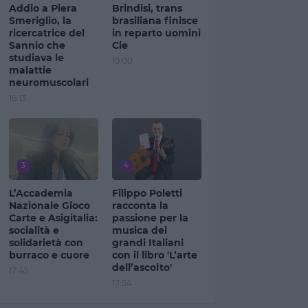
Addio a Piera
Brindisi, trans
Smeriglio, la
brasiliana finisce
ricercatrice del
in reparto uomini
Sannio che
Cie
studiava le
19:00
malattie
neuromuscolari
16:13
3
4
L’Accademia
Filippo Poletti
Nazionale Gioco
racconta la
Carte e Asigitalia:
passione per la
socialità e
musica dei
solidarietà con
grandi Italiani
burraco e cuore
con il libro 'L’arte
dell’ascolto'
17:45
17:54