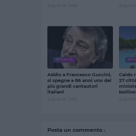
August 08, 2026
August 0
ATTUALITÀ
ATTU
Addio a Francesco Guccini,
Caldo r
si spegne a 86 anni uno dei
27 citt
più grandi cantautori
ministe
italiani
bollino
August 06, 2026
August 0
Posta un commento