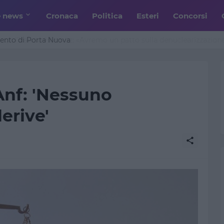
e news
Cronaca
Politica
Esteri
Concorsi
n l’Iran su Hormuz: «Avremo un patto sulla denuclearizzazione»
Anf: 'Nessuno
erive'