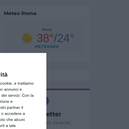
Meteo Roma
ità
ookie, e trattiamo
per annunci e
dei servizi.
Con la
azione e
tri partner il
Newsletter
so o accedere a
oto che alcuni
Ricevi nuovi post via email.
rti a tale