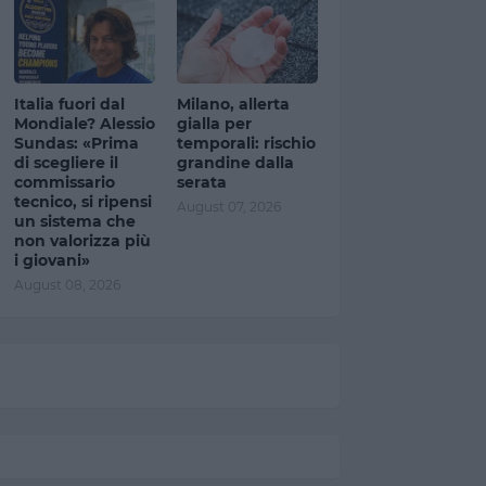
Italia fuori dal
Milano, allerta
Mondiale? Alessio
gialla per
Sundas: «Prima
temporali: rischio
di scegliere il
grandine dalla
commissario
serata
tecnico, si ripensi
August 07, 2026
un sistema che
non valorizza più
i giovani»
August 08, 2026