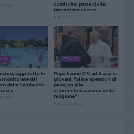
costituirsi parte civile:
7, 2026
presentato ricorso
August 06, 2026
ALITÀ
ATTUALITÀ
ecord, oggi tutte le
Papa Leone XIV ad Assisi ai
à monitorate dal
giovani: “Siate operatori di
ro della Salute con
pace, no alla
 rosso
strumentalizzazione della
religione”
6, 2026
August 06, 2026