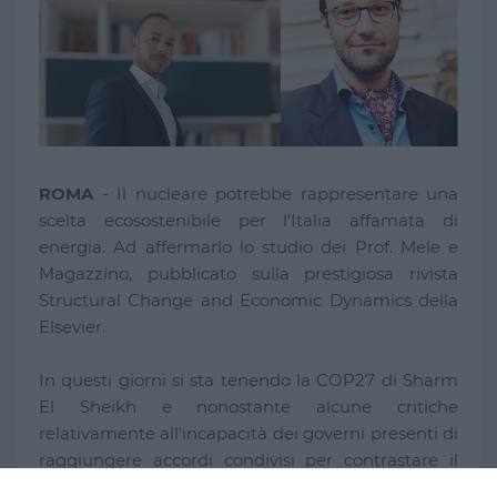
ROMA
- Il nucleare potrebbe rappresentare una
scelta ecosostenibile per l’Italia affamata di
energia. Ad affermarlo lo studio dei Prof. Mele e
Magazzino, pubblicato sulla prestigiosa rivista
Structural Change and Economic Dynamics della
Elsevier.
In questi giorni si sta tenendo la COP27 di Sharm
El Sheikh e nonostante alcune critiche
relativamente all'incapacità dei governi presenti di
raggiungere accordi condivisi per contrastare il
fenomeno del riscaldamento globale, tale