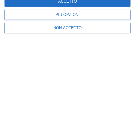
ACCETTO
Posta un commento
PIÙ OPZIONI
NON ACCETTO
Nuova
Vecchia
Seguici
25k
3k
5k
2k