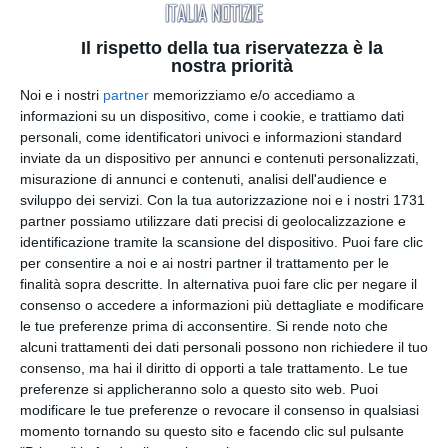
conferenza resta molto importante. La struttura
della COP prevede due fasi d'azione che si devono
Il rispetto della tua riservatezza è la
muovere parallelamente.
nostra priorità
La prima è quella dei negoziati dove i politici e
Noi e i nostri
partner
memorizziamo e/o accediamo a
delegati del UNFCCC conducono le trattative vere
informazioni su un dispositivo, come i cookie, e trattiamo dati
e proprie; l'altra è la cosiddetta Green Zone dove
personali, come identificatori univoci e informazioni standard
imprese, centri studi e università propongono le
inviate da un dispositivo per annunci e contenuti personalizzati,
misurazione di annunci e contenuti, analisi dell'audience e
loro soluzioni ai governi fornendo, così, strumenti
sviluppo dei servizi.
Con la tua autorizzazione noi e i nostri 1731
utili per un’azione congiunta contro la crisi
partner possiamo utilizzare dati precisi di geolocalizzazione e
climatica.
identificazione tramite la scansione del dispositivo. Puoi fare clic
In questo contesto è intervenuto il Ministro
per consentire a noi e ai nostri partner il trattamento per le
dell'ambiente e della sicurezza energetica
finalità sopra descritte. In alternativa puoi fare clic per negare il
dell'Italia il quale ha affermato: "Io sono favorevole
consenso o accedere a informazioni più dettagliate e modificare
all’utilizzo del nucleare", ma "la valutazione sul
le tue preferenze prima di acconsentire.
Si rende noto che
alcuni trattamenti dei dati personali possono non richiedere il tuo
nucleare va oltre l’Italia, ritengo vada fatta a livello
consenso, ma hai il diritto di opporti a tale trattamento. Le tue
di Unione Europea", perché "si tratta comunque di
preferenze si applicheranno solo a questo sito web. Puoi
energie per il futuro".
modificare le tue preferenze o revocare il consenso in qualsiasi
Che l'energia nucleare abbia sempre
momento tornando su questo sito e facendo clic sul pulsante
rappresentato un dilemma per l'Italia è una