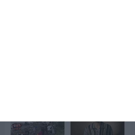
Ultimi articoli
Campi Flegrei,
Caldo africano
terremoto di
sull’Italia, settimana
magnitudo 3 nella
rovente fino a
notte: concluso lo
Ferragosto: in Puglia
sciame sismico
punte di 33-35°C
August 10, 2026
August 10, 2026