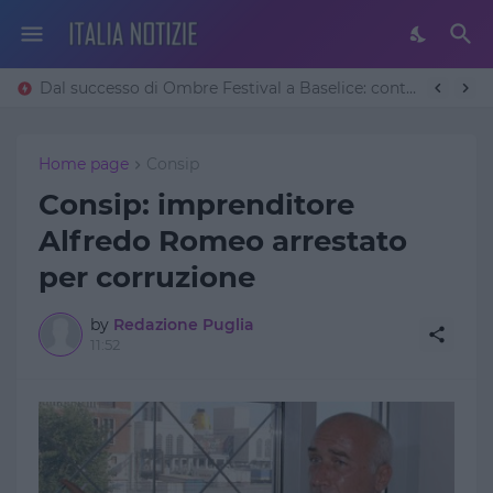
Dal successo di Ombre Festival a Baselice: continua il tour nazionale di Luigi Del Vecchio con il thriller ambientato a Ostuni
Home page
Consip
Consip: imprenditore
Alfredo Romeo arrestato
per corruzione
by
Redazione Puglia
11:52