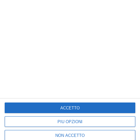
Nuova
Vecchia
Seguici
25k
3k
5k
2k
I più letti
ACCETTO
1
2
PIÙ OPZIONI
Addio a Piera Smeriglio,
Brindisi, trans brasiliana
la ricercatrice del
finisce in reparto
NON ACCETTO