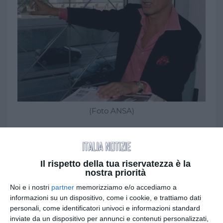
(Foto ANSA)
di LOREDANA CAVALLO - L'imprenditore
campano Alfredo Romeo è stato arrestato in
mattinata per corruzione inerente all'inchiesta
Il rispetto della tua riservatezza è la
Consip e sarà condotto al carcere romano di
nostra priorità
Regina Coeli.
Noi e i nostri
partner
memorizziamo e/o accediamo a
Tutto è iniziato dalle dichiarazioni dell'alto
informazioni su un dispositivo, come i cookie, e trattiamo dati
dirigente della Consip Mario Gasparri, interrogato
personali, come identificatori univoci e informazioni standard
lo scorso dicembre dai pm di Napoli; gli atti poi
inviate da un dispositivo per annunci e contenuti personalizzati,