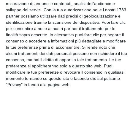
misurazione di annunci e contenuti, analisi dell'audience e
sono stati trasferiti per competenza territoriale alla
sviluppo dei servizi.
Con la tua autorizzazione noi e i nostri 1733
procura di Roma. L'arresto di Alfredo Romeo e'
partner possiamo utilizzare dati precisi di geolocalizzazione e
stato l'ultimo tassello dell'indagine riguardante la
identificazione tramite la scansione del dispositivo. Puoi fare clic
corruzione in relazione agli appalti della Consip, la
per consentire a noi e ai nostri partner il trattamento per le
società per azioni del ministero dell'economia
finalità sopra descritte. In alternativa puoi fare clic per negare il
incaricata dell'acquisto di beni e servizi delle
consenso o accedere a informazioni più dettagliate e modificare
amministrazioni pubbliche. Indagati anche il
le tue preferenze prima di acconsentire.
Si rende noto che
alcuni trattamenti dei dati personali possono non richiedere il tuo
ministro Luca Lotti, il generale dei carabinieri
consenso, ma hai il diritto di opporti a tale trattamento. Le tue
Tullio Del Sette, il comandante dell'Arma
preferenze si applicheranno solo a questo sito web. Puoi
Emanuele Saltalamacchia e il padre di Matteo
modificare le tue preferenze o revocare il consenso in qualsiasi
Renzi, Tiziano.
momento tornando su questo sito e facendo clic sul pulsante
"Privacy" in fondo alla pagina web.
Tags
Consip
Napoli
Roma
Facebook