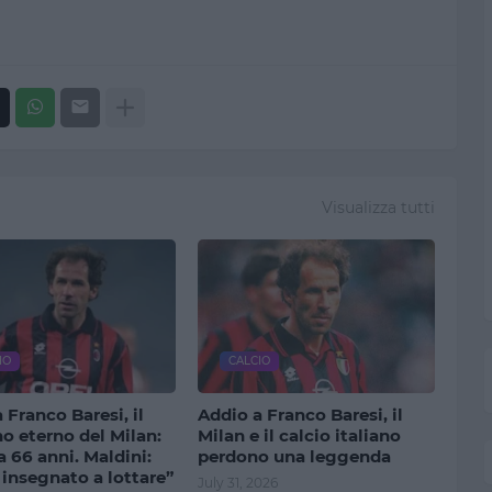
Visualizza tutti
IO
CALCIO
 Franco Baresi, il
Addio a Franco Baresi, il
o eterno del Milan:
Milan e il calcio italiano
 66 anni. Maldini:
perdono una leggenda
 insegnato a lottare”
July 31, 2026