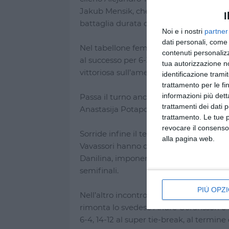
Jakub Mensik, che ha prevalso sul russo 
I
battaglia durata oltre quattro ore.
Noi e i nostri
partner
dati personali, come 
Nel tabellone femminile, la polacca Maj
contenuti personalizz
al successo per 6-3, 6-2 sulla francese 
tua autorizzazione no
vittoriosa sull’americana Madison Keys c
identificazione tramit
trattamento per le fi
informazioni più dett
Passa il turno anche la russa Anna Kalin
trattamenti dei dati 
Anastasija Potapova in una sfida molto e
trattamento. Le tue 
revocare il consenso
Sorride infine il tennis italiano nel dop
alla pagina web.
Vavassori hanno dominato il confronto
Danilina, imponendosi con un netto 6-2,
semifinali.
PIÙ OPZI
Nell’altro incontro, il croato Nikola 
rimonta lo svedese André Goransson e la
6-4, 14-12 al super tie-break, al termi