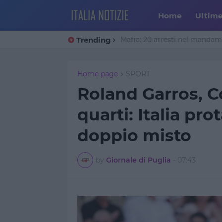
Home
Ultim
Trending
Trump annuncia un accordo co
Home page
SPORT
Roland Garros, Co
quarti: Italia pr
doppio misto
by
Giornale di Puglia
-
07:43