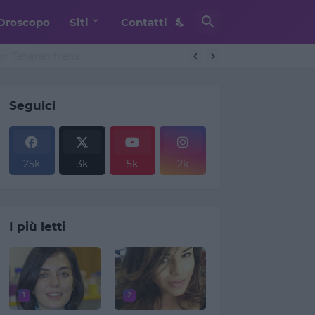
Oroscopo
Siti
Contatti
. Teheran frena
Seguici
25k
3k
5k
2k
I più letti
1
2