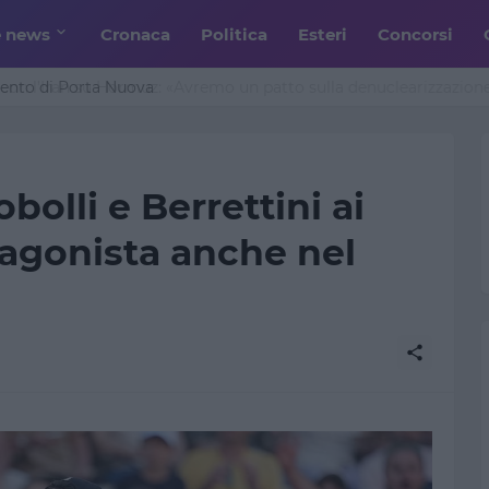
e news
Cronaca
Politica
Esteri
Concorsi
n l’Iran su Hormuz: «Avremo un patto sulla denuclearizzazione»
bolli e Berrettini ai
otagonista anche nel