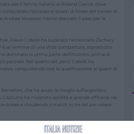
per il tennis italiano al Roland Garros, dove
conquistato l’accesso ai quarti di finale del torneo di
e Andrea Vavassori hanno staccato il pass per le
chile, Flavio Cobolli ha superato l’americano Zachary
, 7-6 al termine di una sfida combattuta, soprattutto
o ha dominato la prima parte dell’incontro, prima di
rzo parziale. Nel quarto set, però, Cobolli ha
isivo, conquistando così la qualificazione ai quarti di
errettini, che ha avuto la meglio sull’argentino
 L’azzurro ha mostrato solidità e grande efficacia nei
e-break e chiudendo il match in tre set per volare
adese Felix Auger-Aliassime ha sconfitto nettamente il
i 6-3, 7-5, 6-1. Vittoria in cinque set invece per il ceco