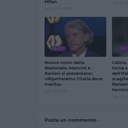
Milan
July 31, 2
August 04, 2026
CALCIO
CALC
Nuovo corso della
Calcio
Nazionale, Mancini e
torna s
Ranieri si presentano:
dell'It
«Riporteremo l’Italia dove
scegli
merita»
Ranieri
tecnic
July 29, 2026
July 28, 
Posta un commento