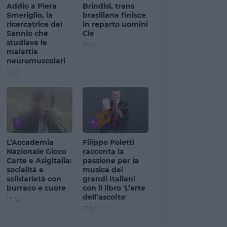
Addio a Piera
Brindisi, trans
Smeriglio, la
brasiliana finisce
ricercatrice del
in reparto uomini
Sannio che
Cie
studiava le
19:00
malattie
neuromuscolari
16:13
3
4
L’Accademia
Filippo Poletti
Nazionale Gioco
racconta la
Carte e Asigitalia:
passione per la
socialità e
musica dei
solidarietà con
grandi Italiani
burraco e cuore
con il libro 'L’arte
dell’ascolto'
17:45
17:54