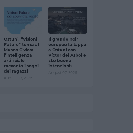
Ostuni, “Visioni
Il grande noir
Future” torna al
europeo fa tappa
Museo Civico:
a Ostuni con
l’intelligenza
Víctor del Árbol e
artificiale
«Le buone
racconta i sogni
intenzioni»
dei ragazzi
August 07, 2026
August 07, 2026