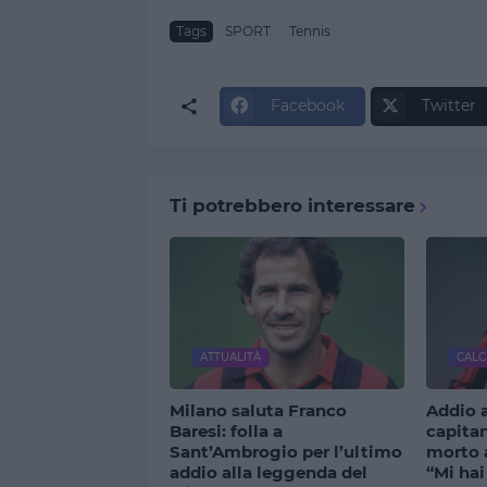
Tags
SPORT
Tennis
Facebook
Twitter
Ti potrebbero interessare
ATTUALITÀ
CALC
Milano saluta Franco
Addio a
Baresi: folla a
capitan
Sant’Ambrogio per l’ultimo
morto a
addio alla leggenda del
“Mi hai