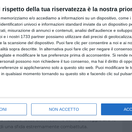
Andrej Rublev per 6-3, 7-6, 4-6, 2-6, 6-3 dopo una
l rispetto della tua riservatezza è la nostra prior
memorizziamo e/o accediamo a informazioni su un dispositivo, come i c
identificatori univoci e informazioni standard inviate da un dispositivo 
a Chwalinska ha conquistato i quarti di finale grazie
ati, misurazione di annunci e contenuti, analisi dell'audience e sviluppo 
Diane Parry. Avanza anche la russa Diana Snajder,
i e i nostri 1733 partner possiamo utilizzare dati precisi di geolocalizz
on il punteggio di 6-3, 3-6, 6-0.
e la scansione del dispositivo. Puoi fare clic per consentire a noi e ai nos
nalità sopra descritte. In alternativa puoi fare clic per negare il consen
agliate e modificare le tue preferenze prima di acconsentire.
Si rende n
skaya, che ha avuto la meglio sull’austriaca
personali possono non richiedere il tuo consenso, ma hai il diritto di oppo
quilibrata, conclusa sul 6-4, 2-6, 7-6.
preferenze si applicheranno solo a questo sito web. Puoi modificare le 
 in qualsiasi momento tornando su questo sito e facendo clic sul pulsan
pio misto. Nei quarti di finale Sara Errani e Andrea
 contro l’americano James Tracy e la kazaka Anna
 6-2 e conquistando così la qualificazione alle
ONI
NON ACCETTO
AC
Mektic e l’americana Asia Muhammad hanno superato in
 neozelandese Erin Routliffe con il punteggio di 5-7,
ne di una sfida estremamente combattuta.