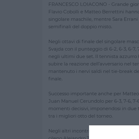
FRANCESCO LOIACONO - Grande giornata 
Flavio Cobolli e Matteo Berrettini hanno 
singolare maschile, mentre Sara Errani 
semifinali del doppio misto.
Negli ottavi di finale del singolare mas
Svajda con il punteggio di 6-2, 6-3, 6-7
negli ultimi due set. Il tennista azzurr
subire la reazione dell’avversario nel te
mantenuto i nervi saldi nel tie-break dec
finale.
Successo importante anche per Matteo B
Juan Manuel Cerundolo per 6-3, 7-6, 7-6.
momenti decisivi, imponendosi in due ti
tra i migliori otto del torneo.
Negli altri incontri degli ottavi, il can
cileno Alejandro Tabilo con il punteggio d