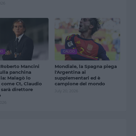
026
IO
CALCIO
, Roberto Mancini
Mondiale, la Spagna piega
ulla panchina
l'Argentina ai
alia: Malagò lo
supplementari ed è
e come Ct, Claudio
campione del mondo
 sarà direttore
July 20, 2026
o
2026