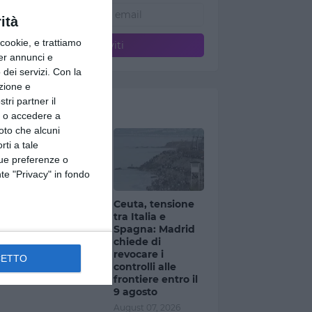
ità
ookie, e trattiamo
per annunci e
dei servizi.
Con la
azione e
tri partner il
Ultimi articoli
so o accedere a
oto che alcuni
rti a tale
tue preferenze o
te "Privacy" in fondo
Milano, allerta
Ceuta, tensione
gialla per
tra Italia e
temporali: rischio
Spagna: Madrid
grandine dalla
chiede di
serata
revocare i
CETTO
controlli alle
August 07, 2026
frontiere entro il
9 agosto
August 07, 2026