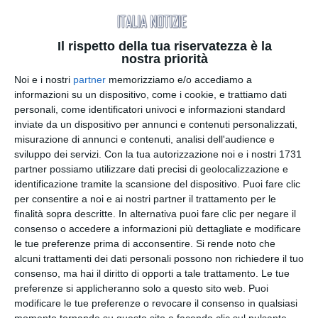
Il rispetto della tua riservatezza è la
nostra priorità
La professionista sanitaria, con oltre trent’anni di
Noi e i nostri
partner
memorizziamo e/o accediamo a
esperienza tra ospedale e impegno sociale,
informazioni su un dispositivo, come i cookie, e trattiamo dati
guiderà la rappresentanza dell’Associazione
personali, come identificatori univoci e informazioni standard
Parlamentare di Amicizia con gli Insigniti al
inviate da un dispositivo per annunci e contenuti personalizzati,
Merito della Repubblica Italiana per la città di
misurazione di annunci e contenuti, analisi dell'audience e
Ceglie Messapica
sviluppo dei servizi.
Con la tua autorizzazione noi e i nostri 1731
partner possiamo utilizzare dati precisi di geolocalizzazione e
identificazione tramite la scansione del dispositivo. Puoi fare clic
La dottoressa Anna Turrisi è stata nominata
per consentire a noi e ai nostri partner il trattamento per le
Delegata Provinciale di Rappresentanza
finalità sopra descritte. In alternativa puoi fare clic per negare il
dell’APAMRI - Associazione Parlamentare di
consenso o accedere a informazioni più dettagliate e modificare
Amicizia con gli Insigniti al Merito della
le tue preferenze prima di acconsentire.
Si rende noto che
Repubblica Italiana per il Comune di Ceglie
alcuni trattamenti dei dati personali possono non richiedere il tuo
Messapica. La nomina è stata conferita dal Cav.
consenso, ma hai il diritto di opporti a tale trattamento. Le tue
Antonio Giaimis, Delegato e Coordinatore della
preferenze si applicheranno solo a questo sito web. Puoi
modificare le tue preferenze o revocare il consenso in qualsiasi
Regione Puglia dell’associazione.
momento tornando su questo sito e facendo clic sul pulsante