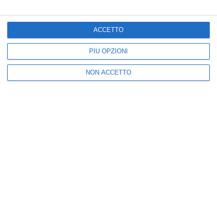
Edoardo Winspeare e
sogni dei ragazzi
Donatella Finocchiaro
diventano arte digitale
per la quinta edizione
con “Visioni Future”
della rasseg
ACCETTO
May 25, 2026
June 13, 2026
PIÙ OPZIONI
NON ACCETTO
Posta un commento
Nuova
Vecchia
Seguici