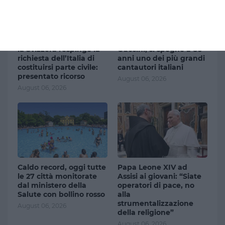
Rogo di Crans-Montana,
Addio a Francesco
la Svizzera respinge la
Guccini, si spegne a 86
richiesta dell’Italia di
anni uno dei più grandi
costituirsi parte civile:
cantautori italiani
presentato ricorso
August 06, 2026
August 06, 2026
Caldo record, oggi tutte
Papa Leone XIV ad
le 27 città monitorate
Assisi ai giovani: “Siate
dal ministero della
operatori di pace, no
Salute con bollino rosso
alla
strumentalizzazione
August 06, 2026
della religione”
August 06, 2026