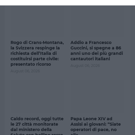
Rogo di Crans-Montana,
Addio a Francesco
la Svizzera respinge la
Guccini, si spegne a 86
richiesta dell’Italia di
anni uno dei più grandi
costituirsi parte civile:
cantautori italiani
presentato ricorso
August 06, 2026
August 06, 2026
Caldo record, oggi tutte
Papa Leone XIV ad
le 27 città monitorate
Assisi ai giovani: “Siate
dal ministero della
operatori di pace, no