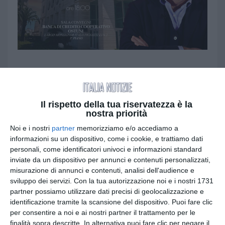
Con “Una Valle di Libri in Banca” la BCC Ostuni
rafforza il proprio ruolo di presidio culturale,
ospitando un confronto pubblico su salute
Il rispetto della tua riservatezza è la
mentale, consapevolezza e inclusione
nostra priorità
Noi e i nostri
partner
memorizziamo e/o accediamo a
La cultura come strumento di incontro, ascolto e
informazioni su un dispositivo, come i cookie, e trattiamo dati
crescita collettiva. È questa la prospettiva che
personali, come identificatori univoci e informazioni standard
anima il nuovo appuntamento del format “Una
inviate da un dispositivo per annunci e contenuti personalizzati,
Valle di Libri in Banca”, promosso dall’Associazione
misurazione di annunci e contenuti, analisi dell'audience e
Una Valle di Libri in collaborazione con la
Banca di
sviluppo dei servizi.
Con la tua autorizzazione noi e i nostri 1731
partner possiamo utilizzare dati precisi di geolocalizzazione e
Credito Cooperativo di Ostuni
, che martedì 10
identificazione tramite la scansione del dispositivo. Puoi fare clic
febbraio 2026, alle ore 18.00, ospiterà presso la
per consentire a noi e ai nostri partner il trattamento per le
propria Sala Convegni la presentazione del libro
finalità sopra descritte. In alternativa puoi fare clic per negare il