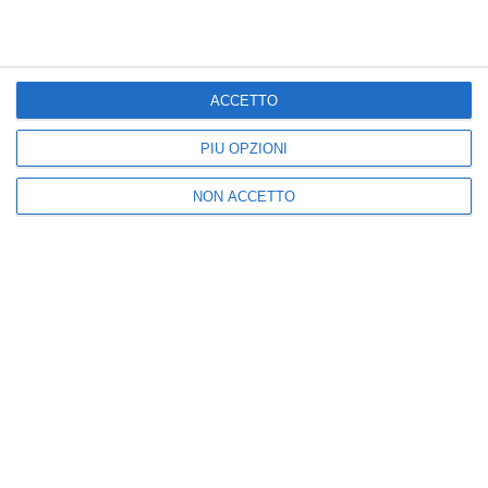
anni uno dei più grandi
Giovanni
cantautori italiani
July 26, 2026
August 06, 2026
ACCETTO
PIÙ OPZIONI
CULTURA
CINEMA
NON ACCETTO
Luigi Del Vecchio torna
Addio a Sam Neill, il
all’Ombre Festival di
volto di Alan Grant in
Viterbo: il Generale
Jurassic Park aveva 78
scrittore ostunese tra i
anni
protagonisti della VII
July 13, 2026
edizione
July 18, 2026
CULTURA
CULTURA