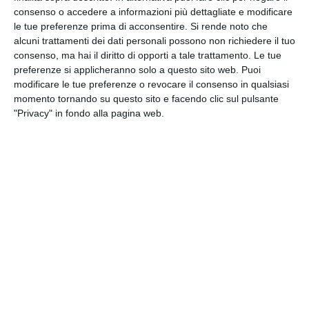
“Volevo un tè al limone. La mia vita da bipolare”
di
consenso o accedere a informazioni più dettagliate e modificare
Fabio Macaluso
.
le tue preferenze prima di acconsentire.
Si rende noto che
alcuni trattamenti dei dati personali possono non richiedere il tuo
L’incontro rappresenta un momento di dialogo
consenso, ma hai il diritto di opporti a tale trattamento. Le tue
preferenze si applicheranno solo a questo sito web. Puoi
aperto alla cittadinanza, in cui la letteratura
modificare le tue preferenze o revocare il consenso in qualsiasi
diventa occasione per affrontare temi di forte
momento tornando su questo sito e facendo clic sul pulsante
impatto sociale, come la salute mentale, il vissuto
"Privacy" in fondo alla pagina web.
personale, la fragilità e il percorso verso la
consapevolezza. A dialogare con l’autore sarà
Franco Colizzi, in un confronto che intreccia
esperienza individuale e riflessione collettiva.