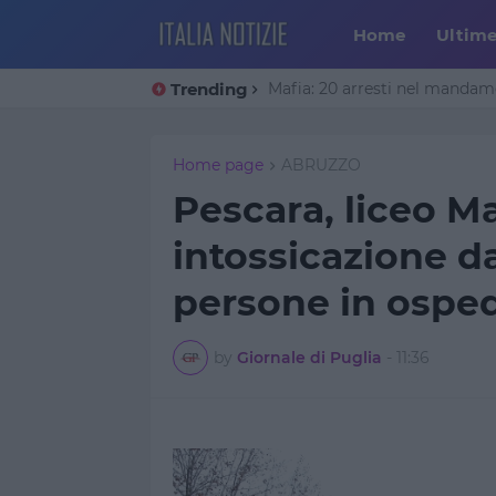
Home
Ultim
Trending
Trump annuncia un accordo co
Mafia: 20 arresti nel manda
Home page
ABRUZZO
Pescara, liceo M
intossicazione 
persone in ospe
by
Giornale di Puglia
-
11:36