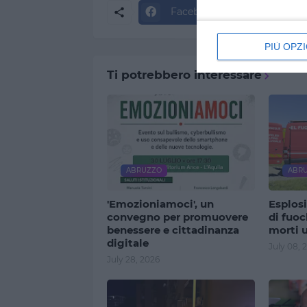
Facebook
Twitter
PIÙ OPZI
Ti potrebbero interessare
ABRUZZO
ABR
'Emozioniamoci', un
Esplosi
convegno per promuovere
di fuoch
benessere e cittadinanza
morti 
digitale
July 08, 
July 28, 2026