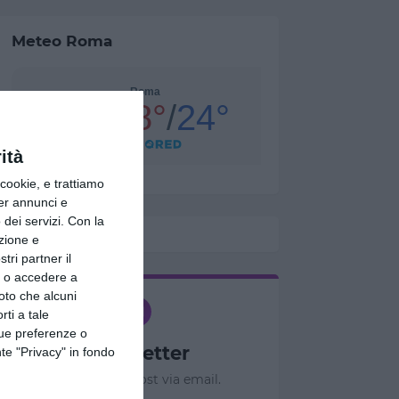
Meteo Roma
ità
ookie, e trattiamo
per annunci e
dei servizi.
Con la
azione e
tri partner il
so o accedere a
oto che alcuni
rti a tale
tue preferenze o
Newsletter
te "Privacy" in fondo
Ricevi nuovi post via email.