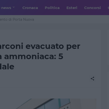
e news
Cronaca
Politica
Esteri
Concorsi
n l’Iran su Hormuz: «Avremo un patto sulla denuclearizzazione»
mento di Porta Nuova
arconi evacuato per
da ammoniaca: 5
dale