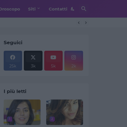
Oroscopo
Siti
Contatti
. Teheran frena
Seguici
25k
3k
5k
2k
I più letti
1
2