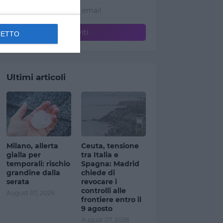
CETTO
Ultimi articoli
Milano, allerta
Ceuta, tensione
gialla per
tra Italia e
temporali: rischio
Spagna: Madrid
grandine dalla
chiede di
serata
revocare i
controlli alle
August 07, 2026
frontiere entro il
9 agosto
August 07, 2026