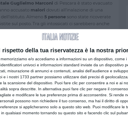
atale Guglielmo Marconi
di Pescara è stato evacuato
hanno accusato
malori
dovuti all’inalazione di una
 dell’istituto. Almeno
5 persone
sono state ricoverate
stite sul posto. Tra gli intossicati ci sarebbero anche
el fuoco e polizia
, con l’attivazione del
protocollo per
l rispetto della tua riservatezza è la nostra prior
ha allestito un
Posto medico avanzato
con tre
e cinque ambulanze.
memorizziamo e/o accediamo a informazioni su un dispositivo, come i c
identificatori univoci e informazioni standard inviate da un dispositivo 
ati, misurazione di annunci e contenuti, analisi dell'audience e sviluppo 
o e immediato pericolo”
per la salute, con
i e i nostri 1733 partner possiamo utilizzare dati precisi di geolocalizz
cessate esigenze, come disposto dall’ordinanza della
e la scansione del dispositivo. Puoi fare clic per consentire a noi e ai nos
ota
. Le cause dell’incidente sono in corso di
nalità sopra descritte. In alternativa puoi fare clic per negare il consen
agliate e modificare le tue preferenze prima di acconsentire.
Si rende n
personali possono non richiedere il tuo consenso, ma hai il diritto di oppo
preferenze si applicheranno solo a questo sito web. Puoi modificare le 
 in qualsiasi momento tornando su questo sito e facendo clic sul pulsan