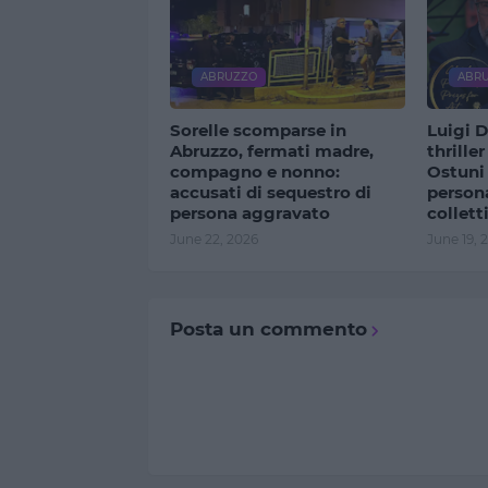
ABRUZZO
ABR
Sorelle scomparse in
Luigi D
Abruzzo, fermati madre,
thrille
compagno e nonno:
Ostuni
accusati di sequestro di
person
persona aggravato
collett
June 22, 2026
June 19, 
Posta un commento