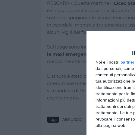
PESCARA - Questa mattina il
Liceo St
e chiuso dopo che docenti e studenti 
sostanza sprigionatasi in un laboratorio
in ospedale, mentre altre sono state assi
alcuni vigili del fuoco.
Sul luogo sono intervenuti
118, vigili d
I
le maxi emergenze
: la ASL di Pescara 
medici, tre infermieri, 20 soccorritori 
Noi e i nostri
partner
dati personali, come 
contenuti personalizz
L’istituto è stato chiuso per un
“concret
tua autorizzazione no
interdizione totale dell’accesso fino a 
identificazione tramit
vicesindaca di Pescara,
Maria Rita Car
trattamento per le fi
accertamento.
informazioni più dett
trattamenti dei dati 
trattamento. Le tue 
revocare il consenso
Tags
ABRUZZO
CRONACA
alla pagina web.