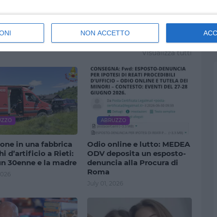
ONI
NON ACCETTO
AC
Visualizza tutti
UZZO
ABRUZZO
one in una fabbrica
Odio online e lutto: MEDEA
i d’artificio a Rieti:
ODV deposita un esposto-
un 30enne e la madre
denuncia alla Procura di
Roma
2026
July 01, 2026