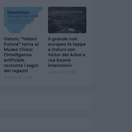
Ostuni, “Visioni
Il grande noir
Future” torna al
europeo fa tappa
Museo Civico:
a Ostuni con
l’intelligenza
Víctor del Árbol e
artificiale
«Le buone
racconta i sogni
intenzioni»
dei ragazzi
August 07, 2026
August 07, 2026