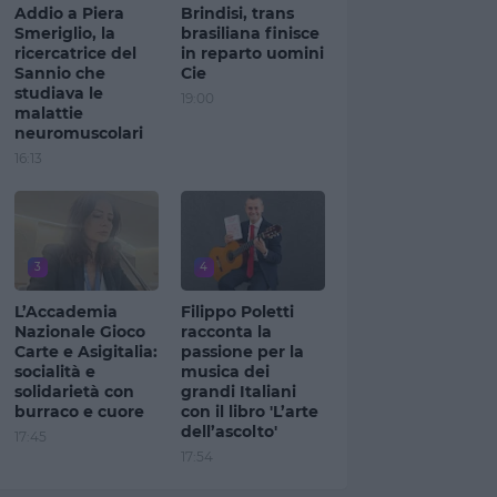
Addio a Piera
Brindisi, trans
Smeriglio, la
brasiliana finisce
ricercatrice del
in reparto uomini
Sannio che
Cie
studiava le
19:00
malattie
neuromuscolari
16:13
3
4
L’Accademia
Filippo Poletti
Nazionale Gioco
racconta la
Carte e Asigitalia:
passione per la
socialità e
musica dei
solidarietà con
grandi Italiani
burraco e cuore
con il libro 'L’arte
dell’ascolto'
17:45
17:54