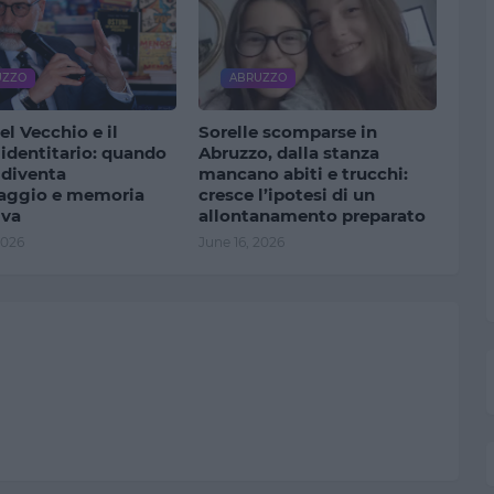
UZZO
ABRUZZO
el Vecchio e il
Sorelle scomparse in
r identitario: quando
Abruzzo, dalla stanza
 diventa
mancano abiti e trucchi:
aggio e memoria
cresce l’ipotesi di un
iva
allontanamento preparato
2026
June 16, 2026