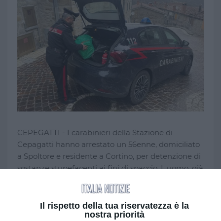
CEPEGATTI - I carabinieri della Stazione di
Cepagatti hanno arrestato un 56enne, domiciliato
a Spoltore e residente a Cortino, per detenzione di
sostanze stupefacenti ai fini di spaccio. L'uomo, già
gravato da precedenti penali e attualmente
disoccupato, è stato sorpreso mentre continuava la
sua attività illecita, dopo che le autorità avevano
Il rispetto della tua riservatezza è la
nostra priorità
avviato un'indagine nel mese di gennaio.