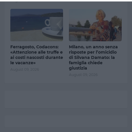
August 09, 2026
Ferragosto, Codacons:
Milano, un anno senza
«Attenzione alle truffe e
risposte per l’omicidio
ai costi nascosti durante
di Silvana Damato: la
le vacanze»
famiglia chiede
giustizia
August 09, 2026
August 09, 2026