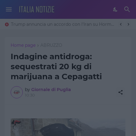
Trump annuncia un accordo con l’Iran su Hormuz: «Avremo un patto sulla denuclearizzazione». Teheran frena
Home page
ABRUZZO
Indagine antidroga:
sequestrati 20 kg di
marijuana a Cepagatti
by
Giornale di Puglia
10:30