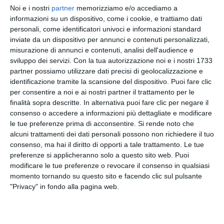
Noi e i nostri
partner
memorizziamo e/o accediamo a
L'operazione è scaturita da una mirata attività
informazioni su un dispositivo, come i cookie, e trattiamo dati
personali, come identificatori univoci e informazioni standard
info-investigativa condotta dai militari, che hanno
inviate da un dispositivo per annunci e contenuti personalizzati,
monitorato costantemente i movimenti sospetti
misurazione di annunci e contenuti, analisi dell'audience e
nei pressi dell'abitazione dell'uomo. In precedenza,
sviluppo dei servizi.
Con la tua autorizzazione noi e i nostri 1733
era stato trovato in possesso di sostanze
partner possiamo utilizzare dati precisi di geolocalizzazione e
stupefacenti e deferito in stato di libertà per
identificazione tramite la scansione del dispositivo. Puoi fare clic
detenzione ai fini di spaccio, il che aveva portato i
per consentire a noi e ai nostri partner il trattamento per le
carabinieri a sospettare un possibile traffico di
finalità sopra descritte. In alternativa puoi fare clic per negare il
consenso o accedere a informazioni più dettagliate e modificare
droga nella zona.
le tue preferenze prima di acconsentire.
Si rende noto che
alcuni trattamenti dei dati personali possono non richiedere il tuo
Le indagini hanno indotto i carabinieri a eseguire
consenso, ma hai il diritto di opporti a tale trattamento. Le tue
una perquisizione domiciliare presso la residenza
preferenze si applicheranno solo a questo sito web. Puoi
del 56enne, durante la quale è stata rinvenuta una
modificare le tue preferenze o revocare il consenso in qualsiasi
quantità considerevole di marijuana, quasi 20 kg,
momento tornando su questo sito e facendo clic sul pulsante
"Privacy" in fondo alla pagina web.
suddivisa in diversi sacchi di plastica occultati nel
sottotetto della casa. Tutta la sostanza è stata
posta sotto sequestro.