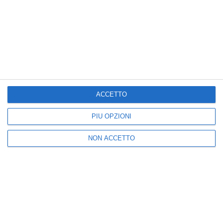
Nuova
Vecchia
ACCETTO
Seguici
PIÙ OPZIONI
NON ACCETTO
25k
3k
5k
2k
I più letti