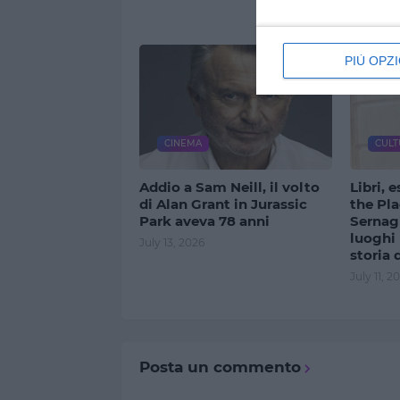
PIÙ OPZI
CINEMA
CULT
Addio a Sam Neill, il volto
Libri, 
di Alan Grant in Jurassic
the Pla
Park aveva 78 anni
Sernagi
luoghi 
July 13, 2026
storia 
July 11, 2
Posta un commento