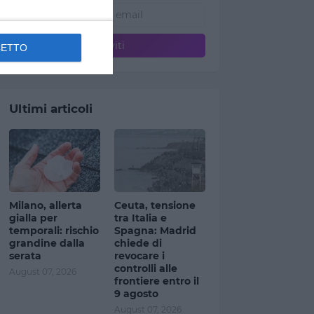
CETTO
Ultimi articoli
Milano, allerta
Ceuta, tensione
gialla per
tra Italia e
temporali: rischio
Spagna: Madrid
grandine dalla
chiede di
serata
revocare i
controlli alle
August 07, 2026
frontiere entro il
9 agosto
August 07, 2026