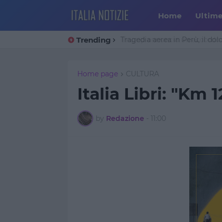
Home
Ultim
Trending
Tragedia aerea in Perù, il dol
Home page
CULTURA
Italia Libri: "Km 
by
Redazione
-
11:00