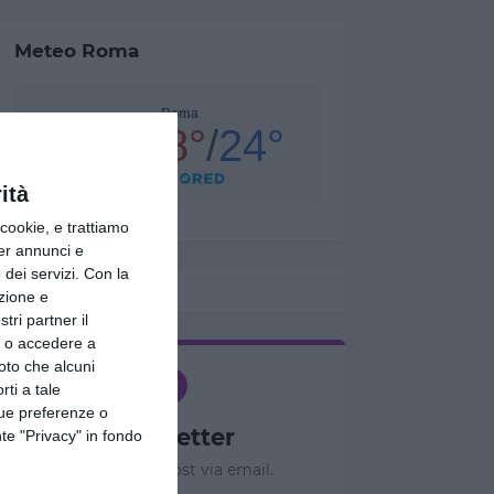
Meteo Roma
ità
ookie, e trattiamo
per annunci e
dei servizi.
Con la
azione e
tri partner il
so o accedere a
oto che alcuni
rti a tale
tue preferenze o
Newsletter
te "Privacy" in fondo
Ricevi nuovi post via email.