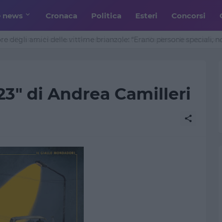
e news
Cronaca
Politica
Esteri
Concorsi
ore degli amici delle vittime brianzole: “Erano persone speciali, 
123" di Andrea Camilleri