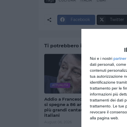
Tags
CULTURA
ITALIA
LIBRI
Facebook
Twitter
Ti potrebbero interessare
I
Noi e i nostri
partner
dati personali, come 
contenuti personalizz
tua autorizzazione no
identificazione tramit
ATTUALITÀ
CULT
trattamento per le fi
informazioni più dett
Addio a Francesco Guccini,
Dentro 
trattamenti dei dati 
si spegne a 86 anni uno dei
nuovo l
trattamento. Le tue 
più grandi cantautori
Giovan
revocare il consenso
italiani
July 26, 
alla pagina web.
August 06, 2026