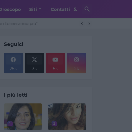
Oroscopo
Siti
Contatti
non torneranno più”
Seguici
25k
3k
5k
2k
I più letti
1
2