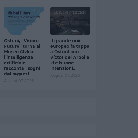
Ostuni, “Visioni
Il grande noir
Future” torna al
europeo fa tappa
Museo Civico:
a Ostuni con
l’intelligenza
Víctor del Árbol e
artificiale
«Le buone
racconta i sogni
intenzioni»
dei ragazzi
August 07, 2026
August 07, 2026