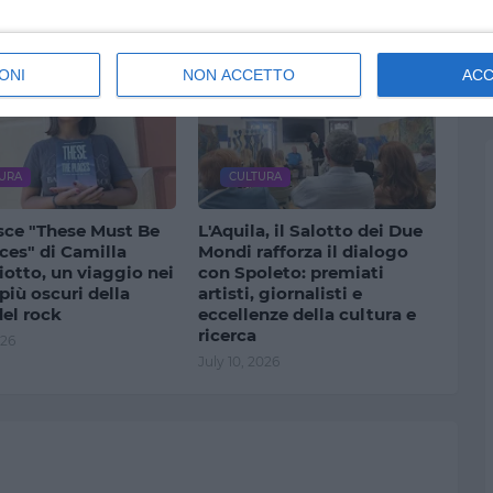
July 18, 2026
ONI
NON ACCETTO
AC
URA
CULTURA
esce "These Must Be
L'Aquila, il Salotto dei Due
ces" di Camilla
Mondi rafforza il dialogo
otto, un viaggio nei
con Spoleto: premiati
più oscuri della
artisti, giornalisti e
del rock
eccellenze della cultura e
ricerca
026
July 10, 2026