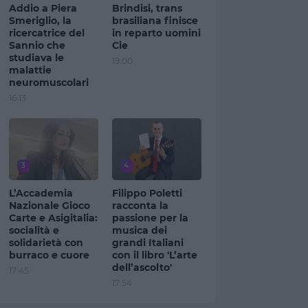
Addio a Piera
Brindisi, trans
Smeriglio, la
brasiliana finisce
ricercatrice del
in reparto uomini
Sannio che
Cie
studiava le
19:00
malattie
neuromuscolari
16:13
3
4
L’Accademia
Filippo Poletti
Nazionale Gioco
racconta la
Carte e Asigitalia:
passione per la
socialità e
musica dei
solidarietà con
grandi Italiani
burraco e cuore
con il libro 'L’arte
dell’ascolto'
17:45
17:54