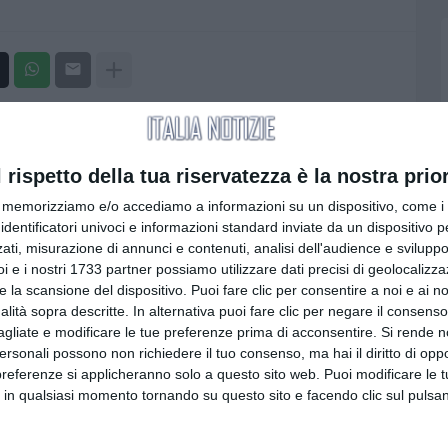
Visualizza tutti
l rispetto della tua riservatezza è la nostra prior
memorizziamo e/o accediamo a informazioni su un dispositivo, come i c
identificatori univoci e informazioni standard inviate da un dispositivo 
ati, misurazione di annunci e contenuti, analisi dell'audience e sviluppo 
i e i nostri 1733 partner possiamo utilizzare dati precisi di geolocalizz
e la scansione del dispositivo. Puoi fare clic per consentire a noi e ai nos
URA
CULTURA
nalità sopra descritte. In alternativa puoi fare clic per negare il consen
agliate e modificare le tue preferenze prima di acconsentire.
Si rende n
DAI-NI-KAN: il
Luigi Del Vecchio torna
personali possono non richiedere il tuo consenso, ma hai il diritto di oppo
ibro di Lisa Di
all’Ombre Festival di
preferenze si applicheranno solo a questo sito web. Puoi modificare le 
ni
Viterbo: il Generale
 in qualsiasi momento tornando su questo sito e facendo clic sul pulsan
scrittore ostunese tra i
2026
protagonisti della VII
edizione