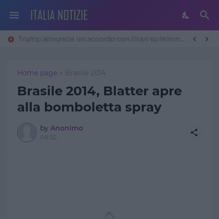
Trump annuncia un accordo con l’Iran su Hormuz: «Avremo un patto sulla denuclearizzazione». Teheran frena
Mafia: 20 arresti nel mandamento di Porta Nuova
Home page
Brasile 2014
Brasile 2014, Blatter apre
alla bomboletta spray
by
Anonimo
08:52