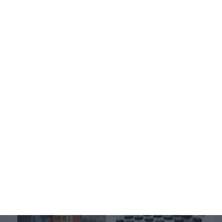
Ultimi articoli
Caldo record, oggi tutte
Papa Leone XIV ad
le 27 città monitorate
Assisi ai giovani: “Siate
dal ministero della
operatori di pace, no
Salute con bollino rosso
alla
strumentalizzazione
August 06, 2026
della religione”
August 06, 2026