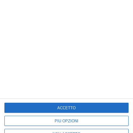
Nuova
Vecchia
Seguici
25k
3k
5k
2k
I più letti
ACCETTO
1
2
PIÙ OPZIONI
Addio a Piera Smeriglio,
Brindisi, trans brasiliana