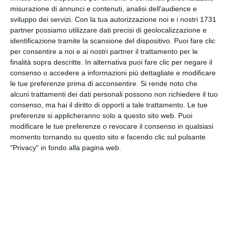
perdere meno tempo in discussioni. Il liquido che
misurazione di annunci e contenuti, analisi dell'audience e
verrà usato sparisce dall'erba dopo pochissimi
sviluppo dei servizi.
Con la tua autorizzazione noi e i nostri 1731
partner possiamo utilizzare dati precisi di geolocalizzazione e
minuti, in modo da non creare confusione.
identificazione tramite la scansione del dispositivo. Puoi fare clic
Soddisfatti i dirigenti del Bayern Monaco, che
per consentire a noi e ai nostri partner il trattamento per le
sottolineano come finalmente si potrà rispettare la
finalità sopra descritte. In alternativa puoi fare clic per negare il
distanza regolamentare. Critico invece Marcello
consenso o accedere a informazioni più dettagliate e modificare
Lippi, mister dell'Evergrande Guangzhou, il quale
le tue preferenze prima di acconsentire.
Si rende noto che
lamenta un errore dell'arbitro in occasione della
alcuni trattamenti dei dati personali possono non richiedere il tuo
gara proprio contro i bavaresi. Secondo l'ex ct
consenso, ma hai il diritto di opporti a tale trattamento. Le tue
preferenze si applicheranno solo a questo sito web. Puoi
azzzurro, l'arbitro in occasione di una punizione, ha
modificare le tue preferenze o revocare il consenso in qualsiasi
fatto mettere la barriera a 15 metri di distanza.
momento tornando su questo sito e facendo clic sul pulsante
"Privacy" in fondo alla pagina web.
Tags
Brasile 2014
Calcio
SPORT
Facebook