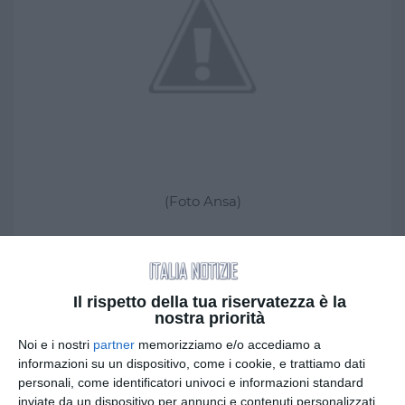
(Foto Ansa)
Novità per Brasile 2014. Il presidente della Fifa
Joseph Blatter ha annunciato, dopo la buona
riuscita dell'esperimento nel Mondiale per club in
Il rispetto della tua riservatezza è la
Marocco, che gli arbitri, già dal torneo che si
nostra priorità
disputerà quest'estate saranno dotati di una
Noi e i nostri
partner
memorizziamo e/o accediamo a
bomboletta spray che permetterà loro di definire
informazioni su un dispositivo, come i cookie, e trattiamo dati
la distanza della barriera in caso di calci di
personali, come identificatori univoci e informazioni standard
punizione. Secondo Blatter, ciò permetterà di
inviate da un dispositivo per annunci e contenuti personalizzati,