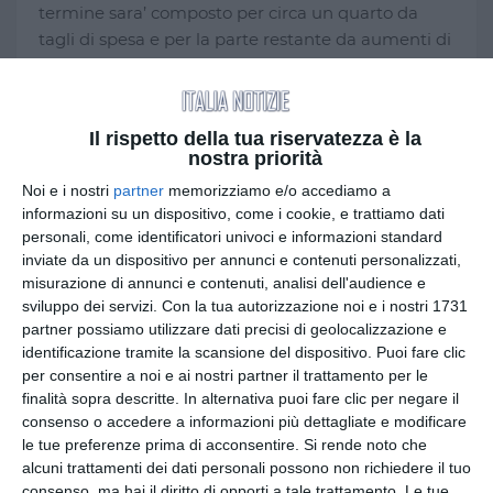
termine sara’ composto per circa un quarto da
tagli di spesa e per la parte restante da aumenti di
entrate”, spiega il Mef. Nella missiva firmata dal
ministro dell’Economia, Pier Carlo Padoan, viene
indicato il ventaglio di misure che saranno
Il rispetto della tua riservatezza è la
adottate nel Documento di economia e finanza:
nostra priorità
tagli di spesa che incideranno sui consumi
Noi e i nostri
partner
memorizziamo e/o accediamo a
intermedi e sui bonus fiscali, interventi sulle
informazioni su un dispositivo, come i cookie, e trattiamo dati
imposte indirette, su una o piu’ categorie di accise
personali, come identificatori univoci e informazioni standard
e rafforzamento delle politiche recentemente
inviate da un dispositivo per annunci e contenuti personalizzati,
adottate che hanno portato risultati soddisfacenti,
misurazione di annunci e contenuti, analisi dell'audience e
in particolare sull’Iva reverse charge e split
sviluppo dei servizi.
Con la tua autorizzazione noi e i nostri 1731
payment. Il governo ribadisce che la politica di
partner possiamo utilizzare dati precisi di geolocalizzazione e
identificazione tramite la scansione del dispositivo. Puoi fare clic
bilancio dell’Italia e’ “pienamente in linea con il
per consentire a noi e ai nostri partner il trattamento per le
Patto di stabilita’” e che “i risultati raggiunti sul
finalità sopra descritte. In alternativa puoi fare clic per negare il
debito possono essere considerati piu’ che
consenso o accedere a informazioni più dettagliate e modificare
soddisfacenti”.
le tue preferenze prima di acconsentire.
Si rende noto che
alcuni trattamenti dei dati personali possono non richiedere il tuo
Il Tesoro sottolinea che il Pil dell’Italia nel 2016
consenso, ma hai il diritto di opporti a tale trattamento. Le tue