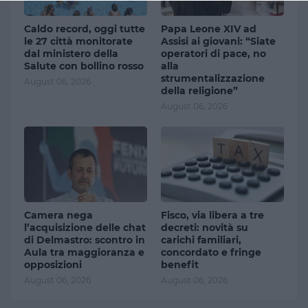
Caldo record, oggi tutte
Papa Leone XIV ad
le 27 città monitorate
Assisi ai giovani: “Siate
dal ministero della
operatori di pace, no
Salute con bollino rosso
alla
strumentalizzazione
August 06, 2026
della religione”
August 06, 2026
Camera nega
Fisco, via libera a tre
l’acquisizione delle chat
decreti: novità su
di Delmastro: scontro in
carichi familiari,
Aula tra maggioranza e
concordato e fringe
opposizioni
benefit
August 06, 2026
August 06, 2026