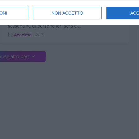
Mondiali: scontri e arresti a
Bucarest
ONI
NON ACCETTO
AC
(ANSA) - ROMA, 7 SET - La polizia ha arrestato una
sessantina di persone ieri sera a …
by
Anonimo
-
20:31
rica altri post