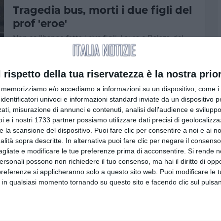
Tragedia bus, morti i due figli del
prof 'eroe'
Non ce l'hanno fatta i due figli, Laura e Balazs, del
professore 'eroe'…
by
Redazione Puglia
-
08:50
l rispetto della tua riservatezza è la nostra prior
memorizziamo e/o accediamo a informazioni su un dispositivo, come i c
identificatori univoci e informazioni standard inviate da un dispositivo 
ESTERI
ati, misurazione di annunci e contenuti, analisi dell'audience e sviluppo 
Ungheria, Orban ha deciso:
i e i nostri 1733 partner possiamo utilizzare dati precisi di geolocalizz
saranno detenuti tutti i migranti
e la scansione del dispositivo. Puoi fare clic per consentire a noi e ai nos
nalità sopra descritte. In alternativa puoi fare clic per negare il consen
BUDAPEST - Nuova sfida da parte di Viktor Orban
agliate e modificare le tue preferenze prima di acconsentire.
Si rende n
all'Unione Europea. Il Primo Mi…
personali possono non richiedere il tuo consenso, ma hai il diritto di oppo
by
Redazione Puglia
-
18:30
preferenze si applicheranno solo a questo sito web. Puoi modificare le 
 in qualsiasi momento tornando su questo sito e facendo clic sul pulsan
Brasile 2014