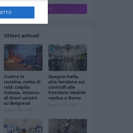
CETTO
Ultimi articoli
Guerra in
Spagna-Italia,
Ucraina, notte di
alta tensione sui
raid: colpita
controlli alle
Odessa. Attacco
frontiere: Madrid
di droni ucraini
replica a Roma
su Belgorod
August 09, 2026
August 09, 2026