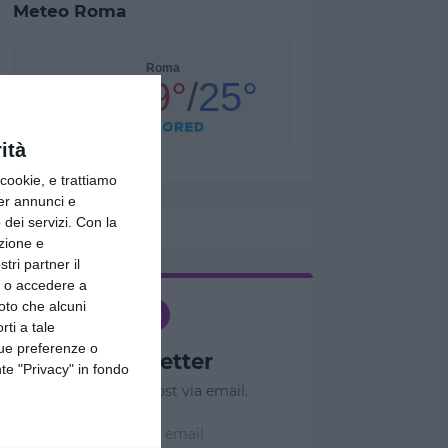
Meteo Roma
ità
ookie, e trattiamo
per annunci e
dei servizi.
Con la
azione e
tri partner il
so o accedere a
oto che alcuni
rti a tale
tue preferenze o
Newsletter
te "Privacy" in fondo
Ricevi nuovi post via email.