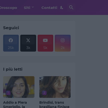
Oroscopo
Siti
Contatti
Seguici
25k
3k
5k
2k
I più letti
1
2
Addio a Piera
Brindisi, trans
Smeriglio, la
brasiliana finisce