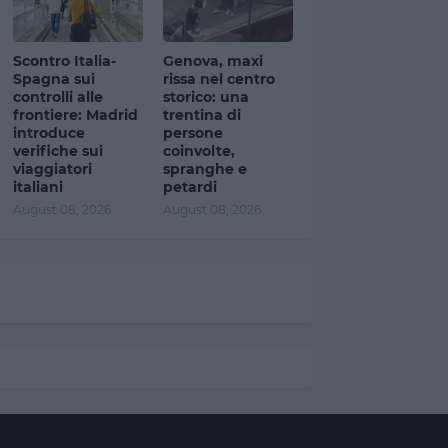
Scontro Italia-
Genova, maxi
Spagna sui
rissa nel centro
controlli alle
storico: una
frontiere: Madrid
trentina di
introduce
persone
verifiche sui
coinvolte,
viaggiatori
spranghe e
italiani
petardi
August 08, 2026
August 08, 2026