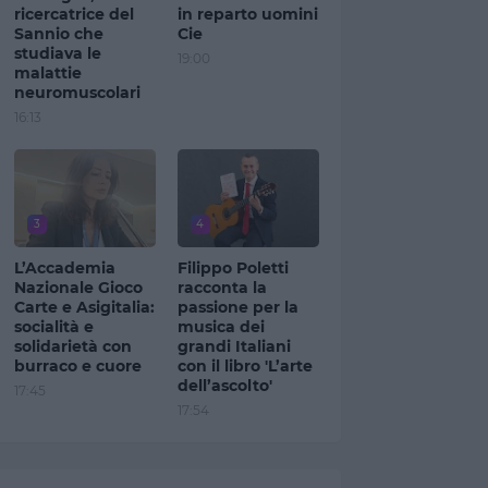
ricercatrice del
in reparto uomini
Sannio che
Cie
studiava le
19:00
malattie
neuromuscolari
16:13
3
4
L’Accademia
Filippo Poletti
Nazionale Gioco
racconta la
Carte e Asigitalia:
passione per la
socialità e
musica dei
solidarietà con
grandi Italiani
burraco e cuore
con il libro 'L’arte
dell’ascolto'
17:45
17:54