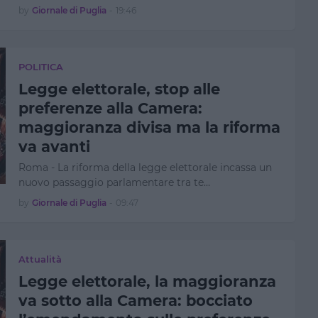
by
Giornale di Puglia
-
19:46
POLITICA
Legge elettorale, stop alle
preferenze alla Camera:
maggioranza divisa ma la riforma
va avanti
Roma - La riforma della legge elettorale incassa un
nuovo passaggio parlamentare tra te…
by
Giornale di Puglia
-
09:47
Attualità
Legge elettorale, la maggioranza
va sotto alla Camera: bocciato