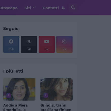
Oroscopo
Siti
Contatti
Seguici
25k
3k
5k
2k
I più letti
1
2
Addio a Piera
Brindisi, trans
Smeriglio, la
brasiliana finisce