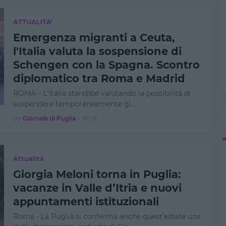
ATTUALITA'
Emergenza migranti a Ceuta,
l'Italia valuta la sospensione di
Schengen con la Spagna. Scontro
diplomatico tra Roma e Madrid
ROMA – L'Italia starebbe valutando la possibilità di
sospendere temporaneamente gl…
by
Giornale di Puglia
-
00:16
Attualità
Giorgia Meloni torna in Puglia:
vacanze in Valle d’Itria e nuovi
appuntamenti istituzionali
Roma - La Puglia si conferma anche quest’estate una