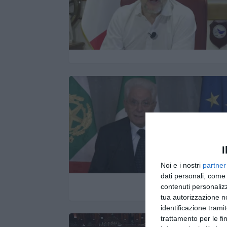
I
Noi e i nostri
partner
dati personali, come 
contenuti personalizz
tua autorizzazione no
identificazione tramit
trattamento per le fi