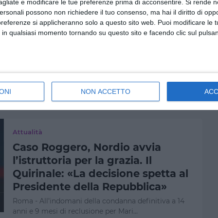
POLITICA
agliate e modificare le tue preferenze prima di acconsentire.
Si rende n
personali possono non richiedere il tuo consenso, ma hai il diritto di oppo
La Camera approva la riforma
preferenze si applicheranno solo a questo sito web. Puoi modificare le 
della legge elettorale, ora il testo
 in qualsiasi momento tornando su questo sito e facendo clic sul pulsan
passa al Senato. Proteste delle
opposizioni in Aula
Roma - La Camera dei deputati ha approvato la
riforma della nuova legge elettorale con …
ONI
NON ACCETTO
AC
by
Giornale di Puglia
-
19:48
Attualità
Caso Roggero, Nordio avvia
l’istruttoria per la grazia. Il
Quirinale: «La decisione spetta al
Presidente della Repubblica»
Roma - All’indomani della condanna definitiva a 14
anni e 9 mesi di reclusione per Mari…