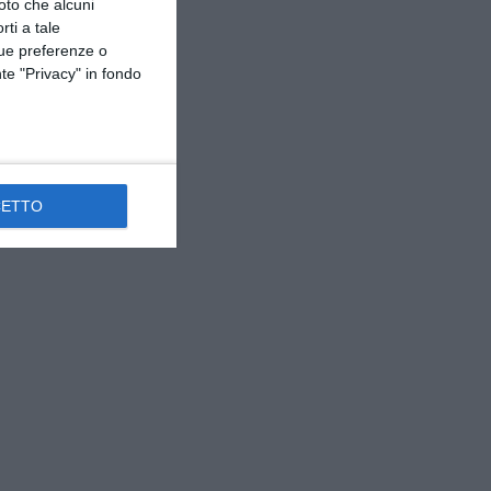
oto che alcuni
rti a tale
tue preferenze o
te "Privacy" in fondo
CETTO