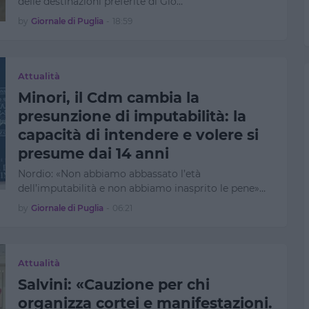
delle destinazioni preferite di Gio…
by
Giornale di Puglia
-
18:59
Attualità
Minori, il Cdm cambia la
presunzione di imputabilità: la
capacità di intendere e volere si
presume dai 14 anni
Nordio: «Non abbiamo abbassato l’età
dell’imputabilità e non abbiamo inasprito le pene»…
by
Giornale di Puglia
-
06:21
Attualità
Salvini: «Cauzione per chi
organizza cortei e manifestazioni.