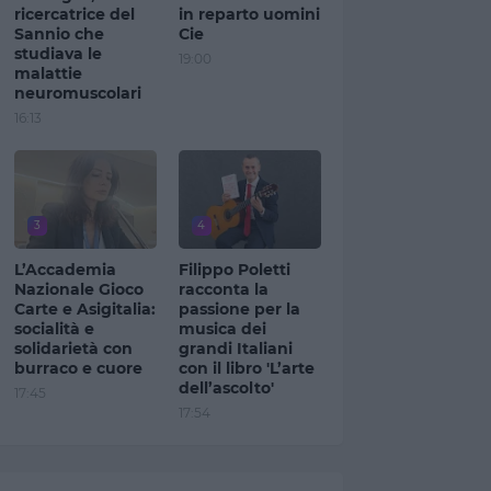
ricercatrice del
in reparto uomini
Sannio che
Cie
studiava le
19:00
malattie
neuromuscolari
16:13
3
4
L’Accademia
Filippo Poletti
Nazionale Gioco
racconta la
Carte e Asigitalia:
passione per la
socialità e
musica dei
solidarietà con
grandi Italiani
burraco e cuore
con il libro 'L’arte
dell’ascolto'
17:45
17:54