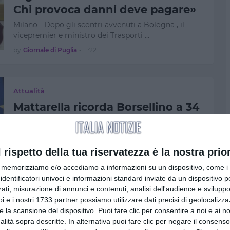
Chi provoca danni deve pagare»
Milano - Dopo gli scontri avvenuti a Bologna , il
vicepremier e ministro dei Trasporti …
by
Giornale di Puglia
-
11:22
Attualità
Mattarella ricorda Borsellino a 34
anni dalla strage di via D’Amelio:
“Ha segnato profondamente la
coscienza del Paese”
l rispetto della tua riservatezza è la nostra prior
Roma - Il 19 luglio 1992 Palermo fu colpita da uno
memorizziamo e/o accediamo a informazioni su un dispositivo, come i c
degli attentati mafiosi più drammat…
identificatori univoci e informazioni standard inviate da un dispositivo 
ati, misurazione di annunci e contenuti, analisi dell'audience e sviluppo 
by
Giornale di Puglia
-
11:01
i e i nostri 1733 partner possiamo utilizzare dati precisi di geolocalizz
e la scansione del dispositivo. Puoi fare clic per consentire a noi e ai nos
nalità sopra descritte. In alternativa puoi fare clic per negare il consen