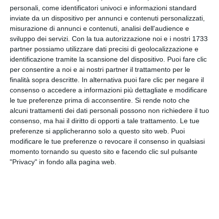
personali, come identificatori univoci e informazioni standard
molto riservata nella mia vita privata”.
inviate da un dispositivo per annunci e contenuti personalizzati,
misurazione di annunci e contenuti, analisi dell'audience e
La notizia, rilanciata anche nel dibattito mediatico
sviluppo dei servizi.
Con la tua autorizzazione noi e i nostri 1733
e già oggetto di indiscrezioni nei mesi precedenti,
partner possiamo utilizzare dati precisi di geolocalizzazione e
ha attirato l’attenzione per la visibilità pubblica dei
identificazione tramite la scansione del dispositivo. Puoi fare clic
due protagonisti e per la loro presenza in contesti
per consentire a noi e ai nostri partner il trattamento per le
istituzionali e culturali condivisi.
finalità sopra descritte. In alternativa puoi fare clic per negare il
consenso o accedere a informazioni più dettagliate e modificare
le tue preferenze prima di acconsentire.
Si rende noto che
Secondo quanto riportato, la giornalista negli
alcuni trattamenti dei dati personali possono non richiedere il tuo
ultimi anni ha preso parte a diversi eventi pubblici
consenso, ma hai il diritto di opporti a tale trattamento. Le tue
e istituzionali, anche in qualità di moderatrice o
preferenze si applicheranno solo a questo sito web. Puoi
conduttrice, comparendo in varie occasioni
modificare le tue preferenze o revocare il consenso in qualsiasi
accanto a esponenti del governo e della politica.
momento tornando su questo sito e facendo clic sul pulsante
"Privacy" in fondo alla pagina web.
Al momento non sono arrivate dichiarazioni
ufficiali da parte del ministro Piantedosi o del
Ministero dell’Interno in merito alle affermazioni
rese dalla giornalista.