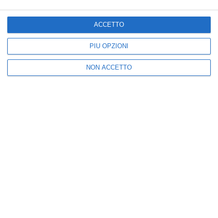
25k
3k
5k
2k
ACCETTO
PIÙ OPZIONI
I più letti
NON ACCETTO
1
2
Addio a Piera Smeriglio,
Brindisi, trans brasiliana
la ricercatrice del
finisce in reparto
Sannio che studiava le
uomini Cie
malattie
19:00
neuromuscolari
16:13