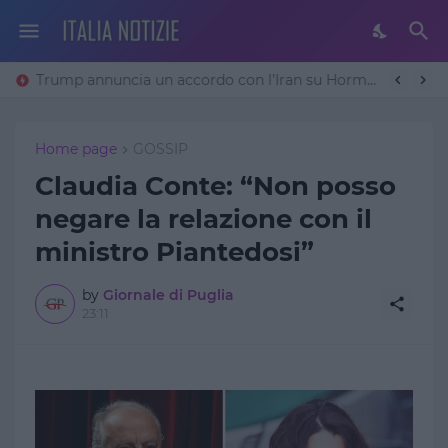
Trump annuncia un accordo con l’Iran su Hormuz: «Avremo un patto sulla denuclearizzazione». Teheran frena
Home page
GOSSIP
Claudia Conte: “Non posso
negare la relazione con il
ministro Piantedosi”
by
Giornale di Puglia
23:11