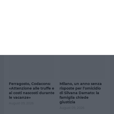
Gaza, Netanyahu
Serracapriola, tragedia
respinge il piano Usa in
nelle campagne: morto
15 punti: «Nessun ritiro
un bracciante, otto feriti
finché Hamas non sarà
in un incidente stradale
disarmato»
August 09, 2026
August 09, 2026
Ferragosto, Codacons:
Milano, un anno senza
«Attenzione alle truffe e
risposte per l’omicidio
ai costi nascosti durante
di Silvana Damato: la
le vacanze»
famiglia chiede
giustizia
August 09, 2026
August 09, 2026