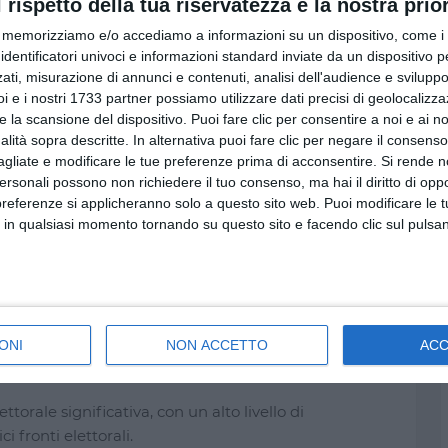
l rispetto della tua riservatezza è la nostra prior
memorizziamo e/o accediamo a informazioni su un dispositivo, come i c
mentre per candidarsi è necessario avere almeno 25
identificatori univoci e informazioni standard inviate da un dispositivo 
 alla Grecia.
ati, misurazione di annunci e contenuti, analisi dell'audience e sviluppo 
i e i nostri 1733 partner possiamo utilizzare dati precisi di geolocalizz
e la scansione del dispositivo. Puoi fare clic per consentire a noi e ai nos
 al seggio con un documento di identità valido e la
nalità sopra descritte. In alternativa puoi fare clic per negare il consen
otrà richiederla, anche nei giorni della votazione,
agliate e modificare le tue preferenze prima di acconsentire.
Si rende n
.
personali possono non richiedere il tuo consenso, ma hai il diritto di oppo
preferenze si applicheranno solo a questo sito web. Puoi modificare le 
 un simbolo sulla lista scelta anche senza indicare
 in qualsiasi momento tornando su questo sito e facendo clic sul pulsan
ola lista e si possono esprimere fino a tre preferenze
 devono appartenere alla lista votata. Non è
mono due o tre preferenze, queste devono riguardare
llare la seconda e la terza preferenza. Il sistema
a di sbarramento del 4% dei voti a livello nazionale
ONI
NON ACCETTO
AC
ttorale significativa, con un alto livello di
 fronti elettorali.