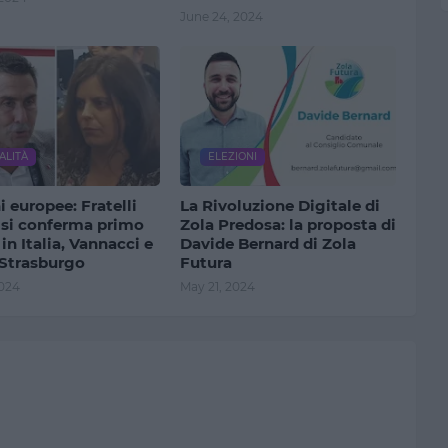
June 24, 2024
ALITÀ
ELEZIONI
i europee: Fratelli
La Rivoluzione Digitale di
a si conferma primo
Zola Predosa: la proposta di
 in Italia, Vannacci e
Davide Bernard di Zola
 Strasburgo
Futura
2024
May 21, 2024