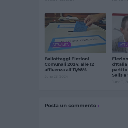
ATTUALITÀ
ATTU
Ballottaggi Elezioni
Elezion
Comunali 2024: alle 12
d'Itali
affluenza all'11,98%
partito
Salis a
June 23, 2024
June 11, 
Posta un commento