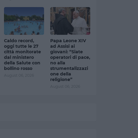
Caldo record,
Papa Leone XIV
oggi tutte le 27
ad Assisi ai
città monitorate
giovani: “Siate
dal ministero
operatori di pace,
della Salute con
no alla
bollino rosso
strumentalizzazi
one della
August 06, 2026
religione”
August 06, 2026