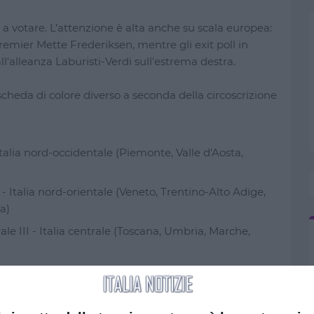
i a votare. L’attenzione è alta anche su scala europea:
remier Mette Frederiksen, mentre gli exit poll in
alleanza Laburisti-Verdi sull'estrema destra.
scheda di colore diverso a seconda della circoscrizione
- Italia nord-occidentale (Piemonte, Valle d'Aosta,
II - Italia nord-orientale (Veneto, Trentino-Alto Adige,
a)
rale III - Italia centrale (Toscana, Umbria, Marche,
le IV - Italia meridionale (Abruzzo, Molise, Campania,
talia insulare (Sicilia, Sardegna)