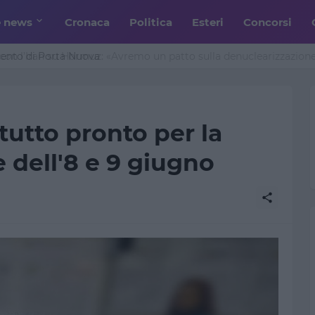
e news
Cronaca
Politica
Esteri
Concorsi
n l’Iran su Hormuz: «Avremo un patto sulla denuclearizzazione»
: tutto pronto per la
e dell'8 e 9 giugno