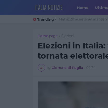
Home
Ultim
Trending
Trump annuncia un accordo co
Home page
Elezioni
Elezioni in Italia
tornata elettoral
by
Giornale di Puglia
-
09:24