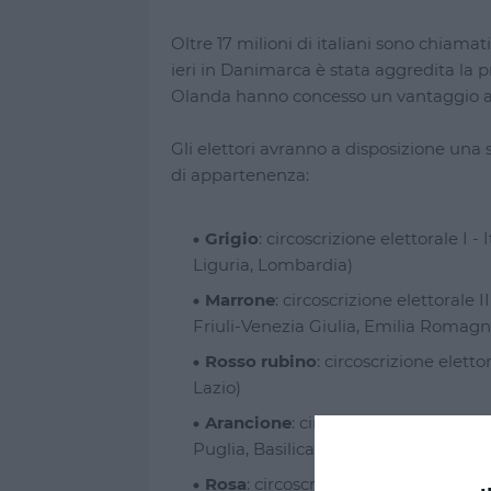
Oltre 17 milioni di italiani sono chiamat
ieri in Danimarca è stata aggredita la p
Olanda hanno concesso un vantaggio all'
Gli elettori avranno a disposizione una 
di appartenenza:
Grigio
: circoscrizione elettorale I 
Liguria, Lombardia)
Marrone
: circoscrizione elettorale 
Friuli-Venezia Giulia, Emilia Romagn
Rosso rubino
: circoscrizione eletto
Lazio)
Arancione
: circoscrizione elettora
Puglia, Basilicata, Calabria)
Rosa
: circoscrizione elettorale V - I