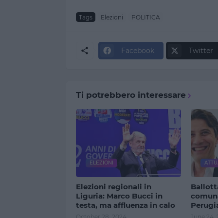
Tags
Elezioni
POLITICA
Facebook
Twitter
Ti potrebbero interessare
ELEZIONI
ATTU
Elezioni regionali in
Ballott
Liguria: Marco Bucci in
comunal
testa, ma affluenza in calo
Perugia
October 28, 2024
June 24,