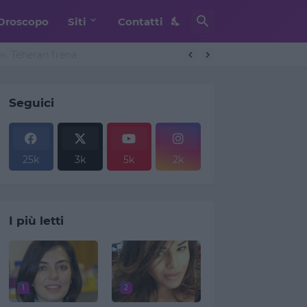
Oroscopo
Siti
Contatti
. Teheran frena
Seguici
25k
3k
5k
2k
I più letti
1
2