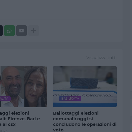
Visualizza tutti
ALITÀ
BASILICATA
aggi elezioni
Ballottaggi elezioni
i: Firenze, Bari e
comunali: oggi si
 al csx
concludono le operazioni di
voto
 2024