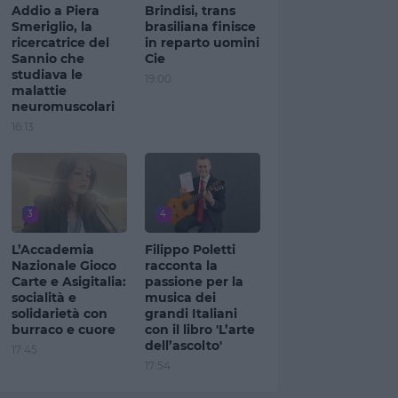
Addio a Piera
Brindisi, trans
Smeriglio, la
brasiliana finisce
ricercatrice del
in reparto uomini
Sannio che
Cie
studiava le
19:00
malattie
neuromuscolari
16:13
3
4
L’Accademia
Filippo Poletti
Nazionale Gioco
racconta la
Carte e Asigitalia:
passione per la
socialità e
musica dei
solidarietà con
grandi Italiani
burraco e cuore
con il libro 'L’arte
dell’ascolto'
17:45
17:54