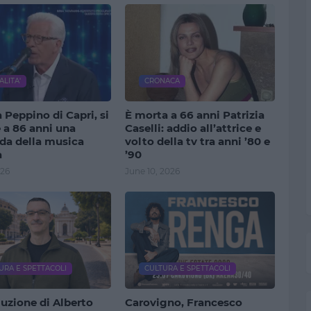
ALITA'
CRONACA
 Peppino di Capri, si
È morta a 66 anni Patrizia
 a 86 anni una
Caselli: addio all’attrice e
da della musica
volto della tv tra anni ’80 e
a
’90
026
June 10, 2026
URA E SPETTACOLI
CULTURA E SPETTACOLI
luzione di Alberto
Carovigno, Francesco