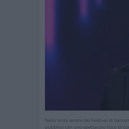
Nella terza serata del Festival di Sanre
pubblico con uno spettacolo ricco di co