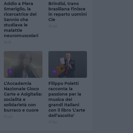
Addio a Piera
Brindisi, trans
Smeriglio, la
brasiliana finisce
ricercatrice del
in reparto uomini
Sannio che
Cie
studiava le
19:00
malattie
neuromuscolari
16:13
3
4
L’Accademia
Filippo Poletti
Nazionale Gioco
racconta la
Carte e Asigitalia:
passione per la
socialità e
musica dei
solidarietà con
grandi Italiani
burraco e cuore
con il libro 'L’arte
dell’ascolto'
17:45
17:54