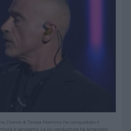
mo, l'ironia di Teresa Mannino ha conquistato il
micità e sarcasmo. La co-conduttrice ha scherzato