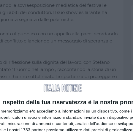
rzando la sovraesposizione mediatica del festival e
gli abiti dei conduttori. Il suo show esilarante ha
 giornata segnata dalle polemiche.
ionato il pubblico con un appello alla pace, ricordando
 di conflitto e lanciando un messaggio di speranza e
 di riflessione sulla dignità del lavoro, con Stefano
tato "L'uomo nel lampo", raccontando la storia di un
ssini hanno sottolineato l'importanza di proteggere i
anti in gara, con un ordine di uscita e accoppiamenti
l rispetto della tua riservatezza è la nostra prior
tà di stili e performance.
memorizziamo e/o accediamo a informazioni su un dispositivo, come i c
identificatori univoci e informazioni standard inviate da un dispositivo 
ti dei cantanti in gara:
ati, misurazione di annunci e contenuti, analisi dell'audience e sviluppo 
i e i nostri 1733 partner possiamo utilizzare dati precisi di geolocalizz