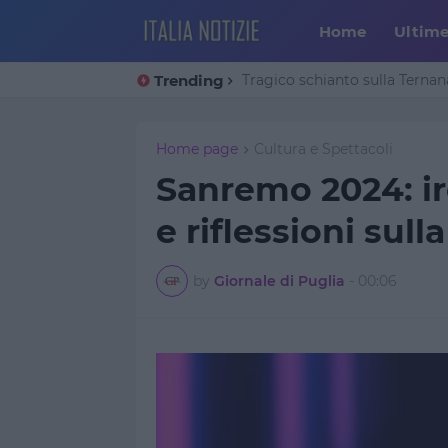
Home
Ultim
Trending
Tragico schianto sulla Ternana
Home page
Cultura e Spettacoli
Sanremo 2024: iro
e riflessioni sull
by
Giornale di Puglia
-
00:06