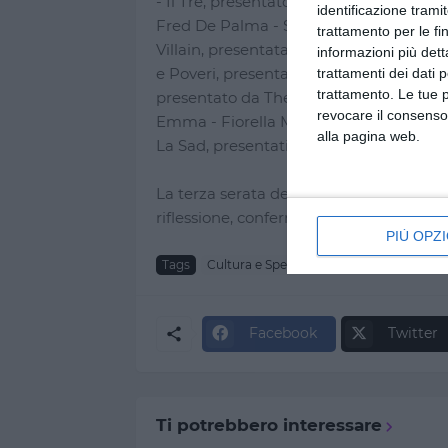
- Il Tre, presentato da Loredana Bertè 
identificazione tramit
Fred De Palma - Santi Francesi, presenta
trattamento per le fi
Villain, presentata da Gazzelle - Ales
informazioni più dett
e Poveri, presentati da BigMama - Ang
trattamenti dei dati 
trattamento. Le tue 
presentato da The Kolors - Ghali, pre
revocare il consenso
Emma - Fiorella Mannoia, presentata d
alla pagina web.
La Sad, presentati da Geolier
La terza serata del Festival di Sanremo
riflessione, confermando il suo ruolo di 
PIÙ OPZI
Tags
Cultura e Spettacoli
Festival di Sanre
Facebook
Twitter
Ti potrebbero interessare