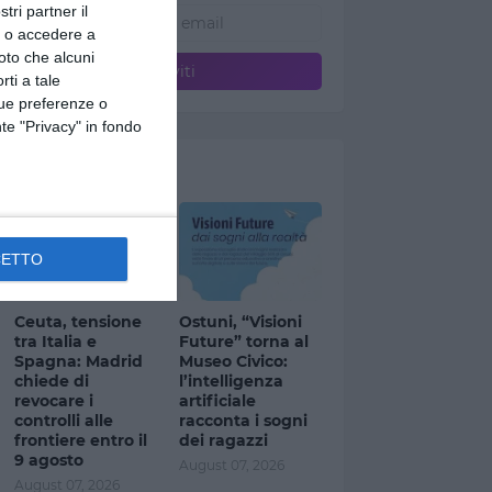
tri partner il
so o accedere a
oto che alcuni
rti a tale
tue preferenze o
te "Privacy" in fondo
Ultimi articoli
CETTO
Ceuta, tensione
Ostuni, “Visioni
tra Italia e
Future” torna al
Spagna: Madrid
Museo Civico:
chiede di
l’intelligenza
revocare i
artificiale
controlli alle
racconta i sogni
frontiere entro il
dei ragazzi
9 agosto
August 07, 2026
August 07, 2026