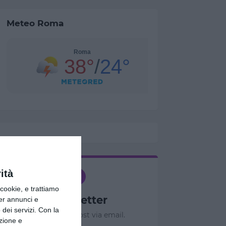
Meteo Roma
ità
ookie, e trattiamo
Newsletter
per annunci e
dei servizi.
Con la
Ricevi nuovi post via email.
azione e