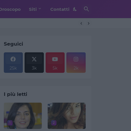
Oroscopo
Siti
Contatti
Seguici
25k
3k
5k
2k
I più letti
1
2