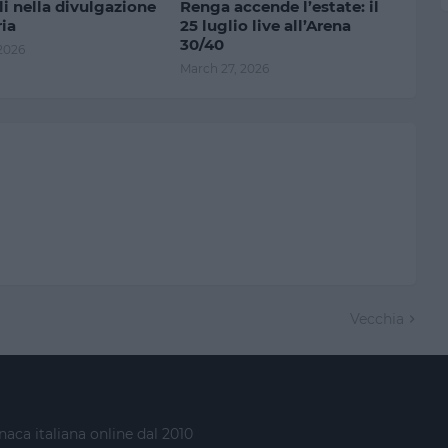
li nella divulgazione
Renga accende l’estate: il
ria
25 luglio live all’Arena
30/40
 2026
March 27, 2026
Vecchia
naca italiana online dal 2010