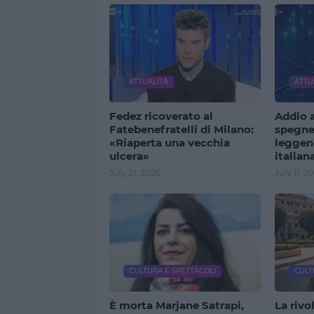
ATTUALITÀ
ATTU
Fedez ricoverato al
Addio a
Fatebenefratelli di Milano:
spegne
«Riaperta una vecchia
leggen
ulcera»
italian
July 21, 2026
July 11, 2
CULTURA E SPETTACOLI
CULT
È morta Marjane Satrapi,
La rivo