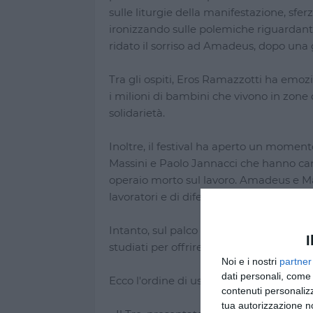
sulle liturgie della manifestazione, sfe
ironizzando sulle polemiche riguardanti 
ridato il sorriso ad Amadeus, dopo una
Tra gli ospiti, Eros Ramazzotti ha emoz
i milioni di bambini che vivono in zone
solidarietà.
Inoltre, il festival ha aperto un momento
Massini e Paolo Jannacci che hanno can
operaio morto sul lavoro. Amadeus e Ma
lavoratori e di difendere i propri diritti.
Intanto, sul palco si sono esibiti i cant
I
studiati per offrire al pubblico una varie
Noi e i nostri
partner
dati personali, come 
Ecco l'ordine di uscita e gli accoppiamen
contenuti personalizz
tua autorizzazione no