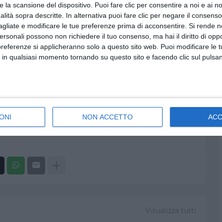
- Maninni, presentato da Alfa - BNKR44, presentati da
e la scansione del dispositivo. Puoi fare clic per consentire a noi e ai nos
ti da Clara - Mr.Rain, presentato da Il Volo - Rose
nalità sopra descritte. In alternativa puoi fare clic per negare il consen
sandra Amoroso, presentata da Dargen D'Amico - Ricchi
agliate e modificare le tue preferenze prima di acconsentire.
Si rende n
elina Mango, presentata da Irama - Diodato,
personali possono non richiedere il tuo consenso, ma hai il diritto di oppo
preferenze si applicheranno solo a questo sito web. Puoi modificare le 
sentato da Mahmood - Negramaro, presentati da
 in qualsiasi momento tornando su questo sito e facendo clic sul pulsan
a Annalisa - Sangiovanni, presentato da Renga Nek -
 ha offerto un mix di spettacolo, emozione e
evento culturale di rilievo nel panorama italiano.
ONI
NON ACCETTO
AC
mo
Sanremo
Visualizza tutti