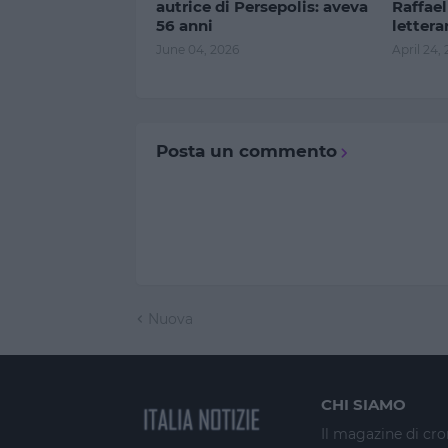
autrice di Persepolis: aveva
Raffael
56 anni
lettera
June 04, 2026
April 24,
Posta un commento
Nuova
CHI SIAMO
Il magazine di cro