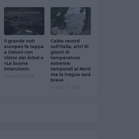
Il grande noir
Caldo record
europeo fa tappa
sull’Italia, altri 10
a Ostuni con
giorni di
Víctor del Árbol e
temperature
«Le buone
estreme:
intenzioni»
temporali al Nord
ma la tregua sarà
August 07, 2026
breve
August 07, 2026