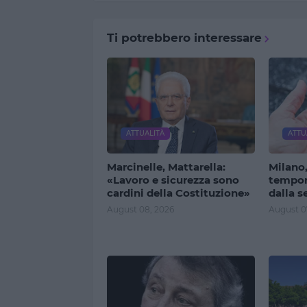
Ti potrebbero interessare
ATTUALITÀ
ATTU
Marcinelle, Mattarella:
Milano,
«Lavoro e sicurezza sono
tempora
cardini della Costituzione»
dalla s
August 08, 2026
August 0