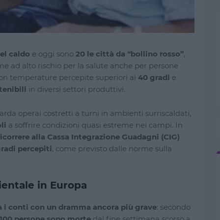
el caldo
e oggi sono
20 le città da “bollino rosso”
,
me ad alto rischio per la salute anche per persone
con temperature percepite superiori ai
40 gradi
e
enibili
in diversi settori produttivi.
uarda operai costretti a turni in ambienti surriscaldati,
li
a soffrire condizioni quasi estreme nei campi. In
 ricorrere alla Cassa Integrazione Guadagni (CIG)
radi percepiti
, come previsto dalle norme sulla
entale in Europa
a i conti con un dramma ancora più grave
: secondo
 100 persone sono morte
dal fine settimana scorso a