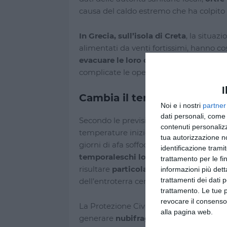
causa del caldo estremo che ha colpito i
In Grecia, sull’isola di Creta
, la situaz
alimentati da venti fortissimi, hanno co
evacuare le loro case e gli hotel
. Le 
complicate le operazioni di contenimento
I
Cambia il tempo nel weeken
Noi e i nostri
partner
dati personali, come 
Secondo le previsioni meteo,
un cambia
contenuti personalizz
temperature inizieranno a calare in gr
tua autorizzazione no
giorni di afa soffocante. Tuttavia, l’arriv
identificazione tramit
temporaleschi localizzati
,
difficili d
trattamento per le fi
risultare
particolarmente intensi
, sopr
informazioni più dett
trattamenti dei dati 
dell’entroterra centro-meridionale.
trattamento. Le tue 
revocare il consenso
La Protezione Civile invita alla
massima
alla pagina web.
generare
nubifragi improvvisi, grandi