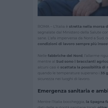
ROMA – L’Italia è
stretta nella morsa d
segnalate dal Ministero della Salute co
sane. L’afa imperversa da Nord a Sud, 
condizioni di lavoro sempre più insost
Nelle
fabbriche del Nord
, l’allarme rig
mentre al
Sud sono i braccianti agrico
alcuni casi è
scattata la possibilità di
quando le temperature superano i
35 g
sicurezza nei luoghi di lavoro.
Emergenza sanitaria e ambi
Mentre l’Italia boccheggia,
la Spagna f
dati delle autorità sanitarie locali,
oltre