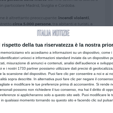
n particolare Madrid, Siviglia e Cordoba.
ione è altrettanto preoccupante:
incendi violenti
,
stretto
circa 5.000 persone
, tra abitanti e turisti, a
fiamme si sono propagate rapidamente, rendendo
 da parte dei vigili del fuoco.
l rispetto della tua riservatezza è la nostra prior
d: attesi temporali
memorizziamo e/o accediamo a informazioni su un dispositivo, come i c
identificatori univoci e informazioni standard inviate da un dispositivo 
mento è atteso nel fine settimana
. Da sabato le
ati, misurazione di annunci e contenuti, analisi dell'audience e sviluppo 
an parte del Paese, portando
un po’ di sollievo
dopo
i e i nostri 1733 partner possiamo utilizzare dati precisi di geolocalizz
o di
aria più fresca
sarà accompagnato da
fenomeni
e la scansione del dispositivo. Puoi fare clic per consentire a noi e ai nos
a prevedere con precisione
, ma che potrebbero
nalità sopra descritte. In alternativa puoi fare clic per negare il consen
attutto nelle regioni alpine e in alcune aree
agliate e modificare le tue preferenze prima di acconsentire.
Si rende n
personali possono non richiedere il tuo consenso, ma hai il diritto di oppo
preferenze si applicheranno solo a questo sito web. Puoi modificare le 
 in qualsiasi momento tornando su questo sito e facendo clic sul pulsan
 prudenza
: i temporali estivi, infatti, possono
nate e raffiche di vento
tali da causare danni.