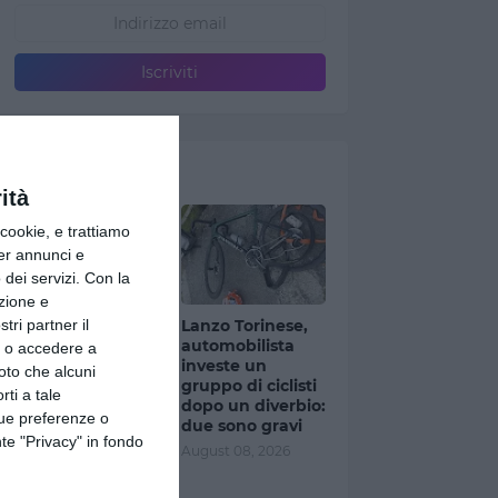
Ultimi articoli
ità
ookie, e trattiamo
per annunci e
dei servizi.
Con la
azione e
Genova, maxi
Lanzo Torinese,
tri partner il
rissa nel centro
automobilista
so o accedere a
storico: una
investe un
oto che alcuni
trentina di
gruppo di ciclisti
rti a tale
persone
dopo un diverbio:
tue preferenze o
coinvolte,
due sono gravi
te "Privacy" in fondo
spranghe e
August 08, 2026
petardi
August 08, 2026