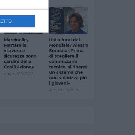
CETTO
Marcinelle,
Italia fuori dal
Mattarella:
Mondiale? Alessio
«Lavoro e
Sundas: «Prima
sicurezza sono
di scegliere il
cardini della
commissario
Costituzione»
tecnico, si ripensi
un sistema che
August 08, 2026
non valorizza più
i giovani»
August 08, 2026