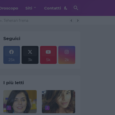
Oroscopo
Siti
Contatti
. Teheran frena
Seguici
25k
3k
5k
2k
I più letti
1
2