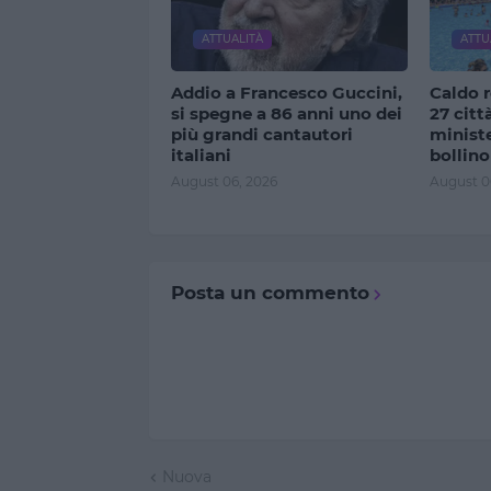
ATTUALITÀ
ATTU
Addio a Francesco Guccini,
Caldo r
si spegne a 86 anni uno dei
27 citt
più grandi cantautori
ministe
italiani
bollino
August 06, 2026
August 0
Posta un commento
Nuova