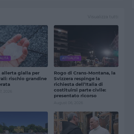
Visualizza tutti
ALITÀ
ATTUALITÀ
 allerta gialla per
Rogo di Crans-Montana, la
li: rischio grandine
Svizzera respinge la
erata
richiesta dell’Italia di
costituirsi parte civile:
7, 2026
presentato ricorso
August 06, 2026