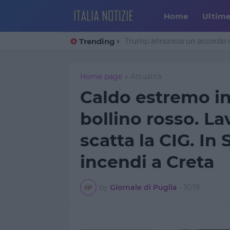
Home
Ultim
Trending
Trump annuncia un accordo co
Home page
Attualità
Caldo estremo in 
bollino rosso. Lav
scatta la CIG. In
incendi a Creta
by
Giornale di Puglia
-
10:19