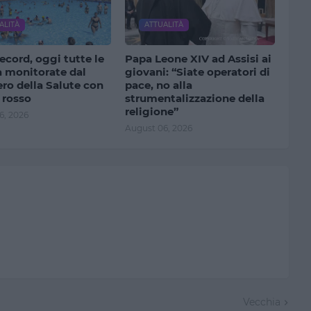
ALITÀ
ATTUALITÀ
ecord, oggi tutte le
Papa Leone XIV ad Assisi ai
à monitorate dal
giovani: “Siate operatori di
ro della Salute con
pace, no alla
 rosso
strumentalizzazione della
religione”
6, 2026
August 06, 2026
Vecchia