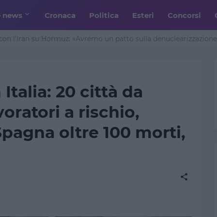
e news
Cronaca
Politica
Esteri
Concorsi
n l’Iran su Hormuz: «Avremo un patto sulla denuclearizzazione»
Italia: 20 città da
oratori a rischio,
 Spagna oltre 100 morti,