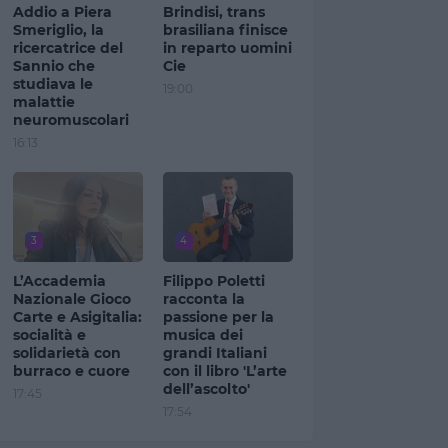
Addio a Piera
Brindisi, trans
Smeriglio, la
brasiliana finisce
ricercatrice del
in reparto uomini
Sannio che
Cie
studiava le
19:00
malattie
neuromuscolari
16:13
3
4
L’Accademia
Filippo Poletti
Nazionale Gioco
racconta la
Carte e Asigitalia:
passione per la
socialità e
musica dei
solidarietà con
grandi Italiani
burraco e cuore
con il libro 'L’arte
dell’ascolto'
17:45
17:54